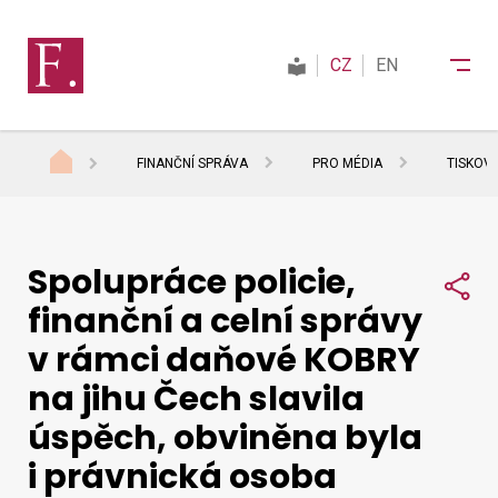
CZ
EN
FINANČNÍ SPRÁVA
PRO MÉDIA
TISKOV
Finanční správa
Spolupráce policie,
Daně
Sdí
finanční a celní správy
v rámci daňové KOBRY
Mezinárodní spolupráce
na jihu Čech slavila
úspěch, obviněna byla
Kontakty
i právnická osoba