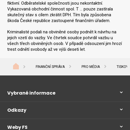
fiktivní. Odběratelské společnosti jsou nekontaktní.
Vykazovaná obchodní činnost spol. T … pouze zastírala
skutečný stav s cílem zkrátit DPH. Tím byla způsobena
škoda České republice zastoupené finančním úřadem.
Kriminalisté podali na obviněné osoby podnět k návrhu na
jejich vzetí do vazby. Ve čtvrtek soudce potvrdil vazbu u
všech třech obviněných osob. V případě odsouzení jim hrozí
trest odnětí svobody až ve výši deseti let.
FINANČNÍ SPRÁVA
PRO MÉDIA
TISKOV
Vybrané informace
Odkazy
Weby FS