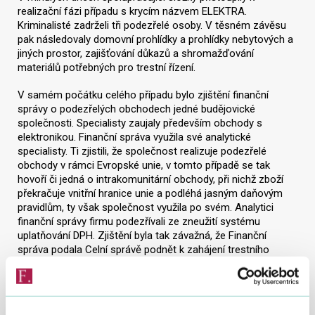
realizační fázi případu s krycím názvem ELEKTRA.
Kriminalisté zadrželi tři podezřelé osoby. V těsném závěsu
pak následovaly domovní prohlídky a prohlídky nebytových a
jiných prostor, zajišťování důkazů a shromažďování
materiálů potřebných pro trestní řízení.
V samém počátku celého případu bylo zjištění finanční
správy o podezřelých obchodech jedné budějovické
společnosti. Specialisty zaujaly především obchody s
elektronikou. Finanční správa využila své analytické
specialisty. Ti zjistili, že společnost realizuje podezřelé
obchody v rámci Evropské unie, v tomto případě se tak
hovoří či jedná o intrakomunitární obchody, při nichž zboží
překračuje vnitřní hranice unie a podléhá jasným daňovým
pravidlům, ty však společnost využila po svém. Analytici
finanční správy firmu podezřívali ze zneužití systému
uplatňování DPH. Zjištění byla tak závažná, že Finanční
správa podala Celní správě podnět k zahájení trestního
řízení.
Na základě předaných informací Celní správa provedla v
rámci úkonů trestního řízení řadu šetření, na jejichž základě