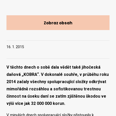
Vyhledat na webu
Zobraz obsah
16. 1. 2015
V těchto dnech o sobě dala vědět také jihočeská
daňová „KOBRA“. V dokonalé souhře, v průběhu roku
2014 začaly všechny spolupracující složky odkrývat
mimořádně rozsáhlou a sofistikovanou trestnou
činnost na úseku daní se zatím zjištěnou škodou ve
výši více jak 32 000 000 korun.
V minulých dnech spolupracující složky přistoupily k