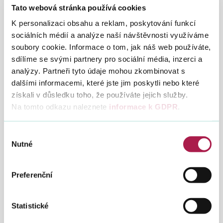
rozkryla způsob páchání trestné činnosti. Podařilo se také
Tato webová stránka používá cookies
ustanovit konkrétní osoby, které se tohoto jednání měly
dopouštět. Šetření probíhala nejen na území České republiky,
K personalizaci obsahu a reklam, poskytování funkcí
ale i v řadě zemí Evropské unie a to opět ve spolupráci s
sociálních médií a analýze naší návštěvnosti využíváme
Finanční správou. S ohledem na zjištěné výsledky
soubory cookie. Informace o tom, jak náš web používáte,
pokračovalo prověřování již ve spolupráci s kriminalisty
sdílíme se svými partnery pro sociální média, inzerci a
Jihočeské policie, specialisty na nejzávažnější hospodářské
analýzy. Partneři tyto údaje mohou zkombinovat s
trestné činy.
dalšími informacemi, které jste jim poskytli nebo které
Shromážděné informace si vyžádaly další krok a to
získali v důsledku toho, že používáte jejich služby.
provedení řady domovních prohlídek a prohlídek jiných
Na tomto odkazu naleznete
informace k GDPR
.
prostor, na kterých se podílelo několik desítek policistů a
celníků. Celkem 20 jich proběhlo současně na území
Jihočeského kraje a v Praze. Jako náhradní hodnota za
Výběr
vzniklou škodu v této věci byl zajištěn majetek ve výši 7 000
Nutné
souhlasu
000 korun.
Preferenční
Statistické