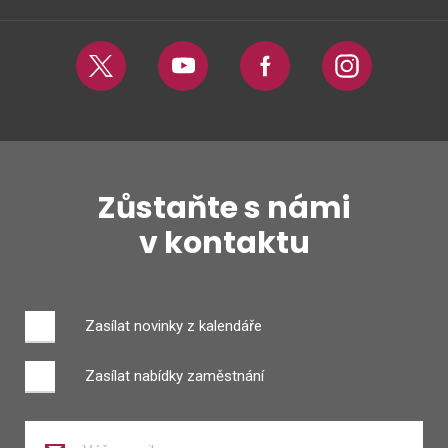
Twitter
Youtube
Facebook
Instagram
Zůstaňte s námi
v kontaktu
Zasílat novinky z kalendáře
Zasílat nabídky zaměstnání
Zadejte