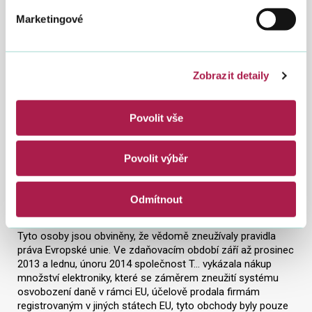
Marketingové
Zobrazit detaily
Vyšetřovatelé v úterý obvinili tři zadržené osoby z trestného
Povolit vše
činu zkrácení daně, poplatku a podobné povinné platby,
spáchaného formou spolupachatelství a také právnickou
osobu, spol. T…
Povolit výběr
Obviněn byl jednatel společnosti muž (38 let) z Českých
Budějovic, muž (44 let) z Prahy a žena (39 let) pracující pro
Odmítnout
společnost jako administrativní síla.
Tyto osoby jsou obviněny, že vědomě zneužívaly pravidla
práva Evropské unie. Ve zdaňovacím období září až prosinec
2013 a lednu, únoru 2014 společnost T… vykázala nákup
množství elektroniky, které se záměrem zneužití systému
osvobození daně v rámci EU, účelově prodala firmám
registrovaným v jiných státech EU, tyto obchody byly pouze