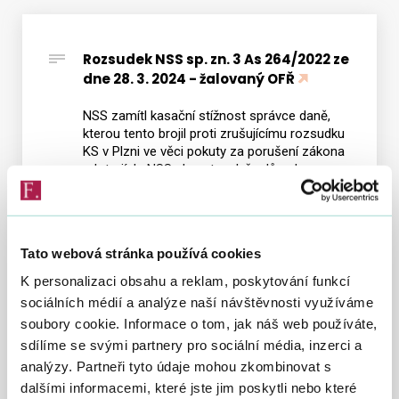
Rozsudek NSS sp. zn. 3 As 264/2022 ze
Vyhledat na webu
dne 28. 3. 2024 - žalovaný OFŘ
NSS zamítl kasační stížnost správce daně,
kterou tento brojil proti zrušujícímu rozsudku
KS v Plzni ve věci pokuty za porušení zákona
o loteriích. NSS akcentoval, že důvodem
zrušení správního rozhodnutí je jeho
nepřezkoumatelnost z hlediska absence
výkladu neurčitého právního pojmu konečný
bank karetního turnaje, který ve svém
Tato webová stránka používá cookies
rozhodnutí ministerstvo financí vymezilo
neurčitě. Správce daně pak tento pojem
K personalizaci obsahu a reklam, poskytování funkcí
nesprávně vyhodnotil jako jednoznačný, a bez
sociálních médií a analýze naší návštěvnosti využíváme
jeho jasného vymezení a výkladu z něj pak
soubory cookie. Informace o tom, jak náš web používáte,
činil právní závěry. NSS rovněž nepřisvědčil
sdílíme se svými partnery pro sociální média, inzerci a
ani návrhu správce daně na to, aby bylo KS
uloženo zachovat část správního rozhodnutí,
analýzy. Partneři tyto údaje mohou zkombinovat s
v němž zjištění správce daně před soudem
dalšími informacemi, které jste jim poskytli nebo které