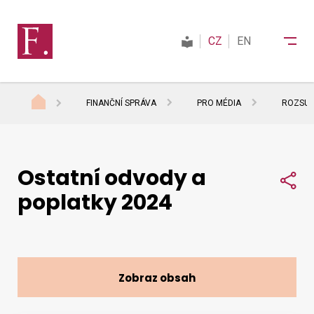
CZ
EN
FINANČNÍ SPRÁVA
PRO MÉDIA
ROZSUD
Finanční správa
Ostatní odvody a
Daně
Sdí
poplatky 2024
Mezinárodní spolupráce
Kontakty
Zobraz obsah