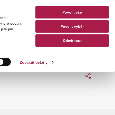
Povolit vše
nosti
akty
CZ
EN
y pro sociální
Povolit výběr
jste jim
Odmítnout
Hledat
Zobrazit detaily
Sdílet