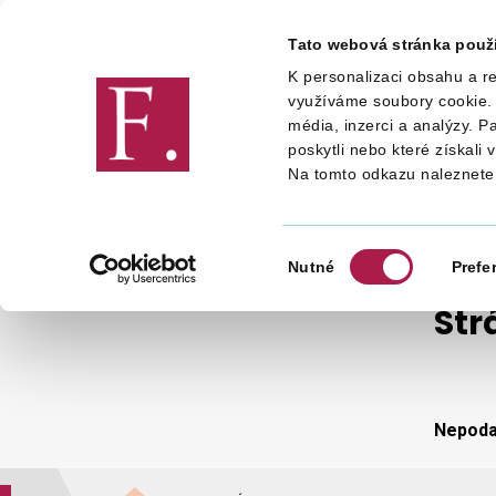
Tato webová stránka použ
K personalizaci obsahu a re
Finanční správa
využíváme soubory cookie. 
média, inzerci a analýzy. P
poskytli nebo které získali 
Na tomto odkazu naleznete
STRÁNKA NENALEZENA
Výběr
Nutné
Prefe
souhlasu
Str
Nepodař