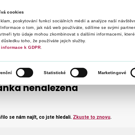
ívá cookies
klam, poskytování funkcí sociálních médií a analýze naší návštěv
Daně
Mezinárodní spolupráce
Kont
Informace o tom, jak náš web používáte, sdílíme se svými partner
artneři tyto údaje mohou zkombinovat s dalšími informacemi, které 
v důsledku toho, že používáte jejich služby.
informace k GDPR
.
renční
Statistické
Marketingové
ánka nenalezena
ilo se nám najít, co jste hledali.
Zkuste to znovu
.