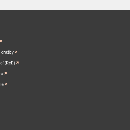
é dražby
cí (ReD)
ra
le
gram