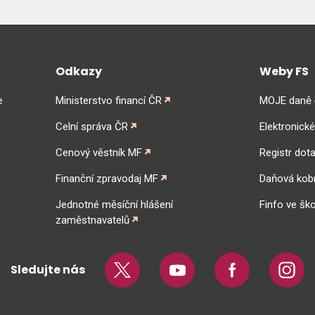
Odkazy
Weby FS
e
Ministerstvo financí ČR
MOJE daně
Celní správa ČR
Elektronick
Cenový věstník MF
Registr dota
Finanční zpravodaj MF
Daňová kob
Jednotné měsíční hlášení
Finfo ve ško
zaměstnavatelů
Sledujte nás
Twitter
Youtube
Facebook
Insta