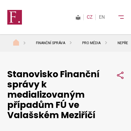
CZ
EN
FINANČNÍ SPRÁVA
PRO MÉDIA
NEPŘESN
Finanční správa
Stanovisko Finanční
Daně
Sdí
správy k
medializovaným
Mezinárodní spolupráce
případům FÚ ve
Valašském Meziříčí
Kontakty