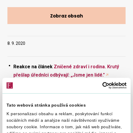
Zobraz obsah
Vyhledat na webu
8. 9. 2020
Reakce na článek
Zničené zdraví i rodina. Krutý
přešlap úředníci odbývají: „Jsme jen lidé."
autor: Jiří Kubík | zdroj: Seznam Zprávy | datum: 8.
9. 2020
Tato webová stránka používá cookies
Článek serveru Seznam Zprávy ze dne 8. 9. 2020 se již
poněkolikáté vrací k problémům, které se před řadou let
K personalizaci obsahu a reklam, poskytování funkcí
vyskytovaly na finančním úřadě ve Valašském Meziříčí.
sociálních médií a analýze naší návštěvnosti využíváme
Generální finanční ředitelství provedlo již v roce 2018 v rámci
soubory cookie. Informace o tom, jak náš web používáte,
vlastní kontrolní činnosti dohlídku zaměřenou na činnost FÚ