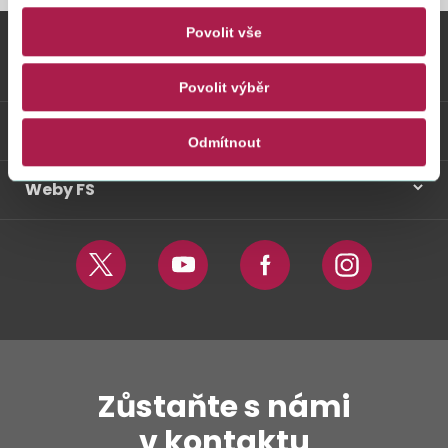
Povolit vše
Vybrané informace
Povolit výběr
Odkazy
Odmítnout
Weby FS
Twitter
Youtube
Facebook
Instagram
Zůstaňte s námi
v kontaktu