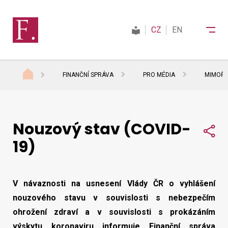
CZ
EN
FINANČNÍ SPRÁVA
PRO MÉDIA
MIMOŘÁ
Finanční správa
Nouzový stav (COVID-
Daně
Sdí
19)
Mezinárodní spolupráce
V návaznosti na usnesení Vlády ČR o vyhlášení
Kontakty
nouzového stavu v souvislosti s nebezpečím
ohrožení zdraví a v souvislosti s prokázáním
výskytu koronaviru informuje Finanční správa