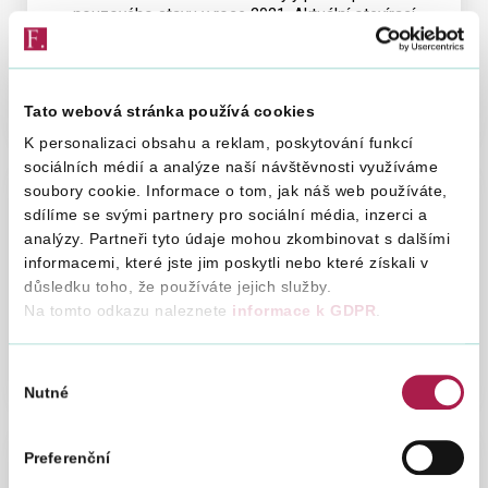
nouzového stavu v roce 2021. Aktuální otevírací
dobu podatelen a pokladen finančních úřadů
naleznete v Kontaktech.
Tato webová stránka používá cookies
K personalizaci obsahu a reklam, poskytování funkcí
sociálních médií a analýze naší návštěvnosti využíváme
soubory cookie. Informace o tom, jak náš web používáte,
sdílíme se svými partnery pro sociální média, inzerci a
analýzy. Partneři tyto údaje mohou zkombinovat s dalšími
Informace z krajů
informacemi, které jste jim poskytli nebo které získali v
důsledku toho, že používáte jejich služby.
Informace finančních úřadů, Specializovaného
Na tomto odkazu naleznete
informace k GDPR
.
finančního úřadu a Odvolacího finančního úřadu.
Výběr
Nutné
souhlasu
Preferenční