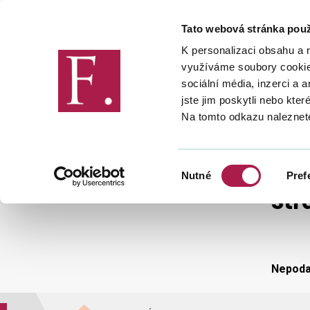
Tato webová stránka použ
Finanční správa
K personalizaci obsahu a 
využíváme soubory cookie.
sociální média, inzerci a 
jste jim poskytli nebo kter
Na tomto odkazu naleznet
STRÁNKA NENALEZENA
Výběr
Nutné
Pref
souhlasu
Str
Nepodař