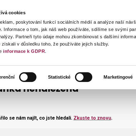
ívá cookies
Daně
Mezinárodní spolupráce
Kont
reklam, poskytování funkcí sociálních médií a analýze naší návš
 Informace o tom, jak náš web používáte, sdílíme se svými par
analýzy. Partneři tyto údaje mohou zkombinovat s dalšími inform
é získali v důsledku toho, že používáte jejich služby.
e
informace k GDPR
.
erenční
Statistické
Marketingové
ánka nenalezena
ilo se nám najít, co jste hledali.
Zkuste to znovu
.