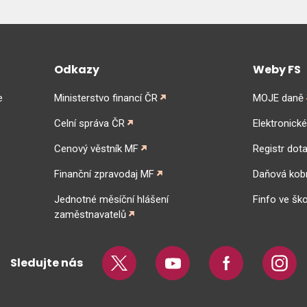
Odkazy
Weby FS
e
Ministerstvo financí ČR
MOJE daně
Celní správa ČR
Elektronick
Cenový věstník MF
Registr dota
Finanční zpravodaj MF
Daňová kob
Jednotné měsíční hlášení
Finfo ve ško
zaměstnavatelů
Sledujte nás
Twitter
Youtube
Facebook
Insta