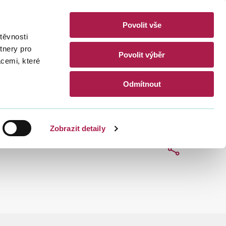
Povolit vše
akty
těvnosti
CZ
EN
tnery pro
Povolit výběr
acemi, které
Hledat
Odmítnout
Zobrazit detaily
Sdílet