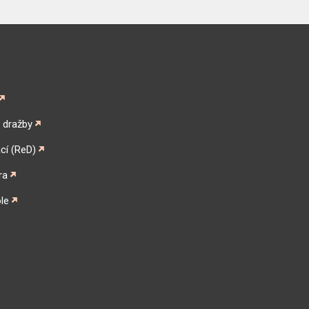
é dražby
cí (ReD)
ra
le
gram