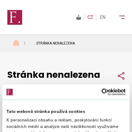
CZ
EN
STRÁNKA NENALEZENA
Finanční správa
Stránka nenalezena
Daně
Sdí
Mezinárodní spolupráce
Tato webová stránka používá cookies
Nepodařilo se nám najít, co jste hledali.
Zkuste to
Kontakty
K personalizaci obsahu a reklam, poskytování funkcí
znovu
.
sociálních médií a analýze naší návštěvnosti využíváme