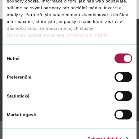
soubory cookie. Informace o tom, jak náš web používáte,
sdílíme se svými partnery pro sociální média, inzerci a
STRÁNKA NENALEZENA
analýzy. Partneři tyto údaje mohou zkombinovat s dalšími
Vyhledat na webu
informacemi, které jste jim poskytli nebo které získali v
důsledku toho, že používáte jejich služby.
Na tomto odkazu naleznete
informace k GDPR
.
Vybrané informace
Výběr
Odkazy
Nutné
souhlasu
Weby FS
Preferenční
Statistické
Twitter
Youtube
Facebook
Instagram
Marketingové
Zobrazit detaily