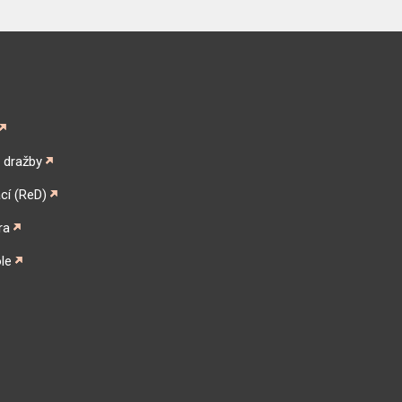
é dražby
cí (ReD)
ra
le
gram