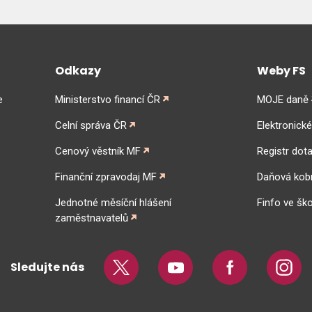
Odkazy
Weby FS
e
Ministerstvo financí ČR
MOJE daně
Celní správa ČR
Elektronick
Cenový věstník MF
Registr dota
Finanční zpravodaj MF
Daňová kob
Jednotné měsíční hlášení
Finfo ve ško
zaměstnavatelů
Sledujte nás
Twitter
Youtube
Facebook
Insta