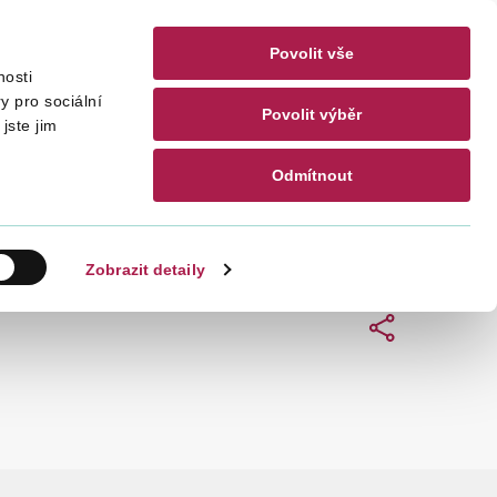
Povolit vše
nosti
akty
CZ
EN
y pro sociální
Povolit výběr
jste jim
Odmítnout
Hledat
Zobrazit detaily
Sdílet