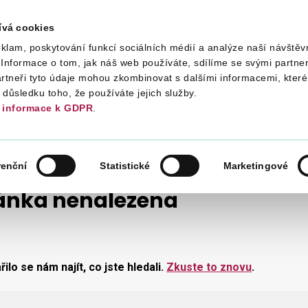
ívá cookies
klam, poskytování funkcí sociálních médií a analýze naší návštěv
Daně
Mezinárodní spolupráce
Kont
Informace o tom, jak náš web používáte, sdílíme se svými partner
artneři tyto údaje mohou zkombinovat s dalšími informacemi, které 
v důsledku toho, že používáte jejich služby.
informace k GDPR
.
renční
Statistické
Marketingové
ánka nenalezena
ilo se nám najít, co jste hledali.
Zkuste to znovu
.