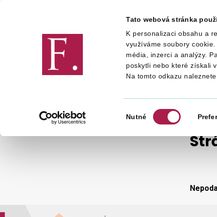
Tato webová stránka použ
K personalizaci obsahu a re
Finanční správa
využíváme soubory cookie. 
média, inzerci a analýzy. P
poskytli nebo které získali 
Na tomto odkazu naleznete
STRÁNKA NENALEZENA
Výběr
Nutné
Prefe
souhlasu
Str
Nepodař