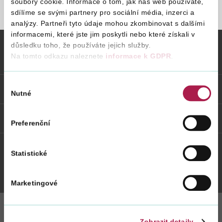
soubory cookie. Informace o tom, jak náš web používáte,
sdílíme se svými partnery pro sociální média, inzerci a
STRÁNKA NENALEZENA
analýzy. Partneři tyto údaje mohou zkombinovat s dalšími
Vyhledat na webu
informacemi, které jste jim poskytli nebo které získali v
důsledku toho, že používáte jejich služby.
Na tomto odkazu naleznete
informace k GDPR
.
Vybrané informace
Výběr
Odkazy
Nutné
souhlasu
Weby FS
Preferenční
Statistické
Twitter
Youtube
Facebook
Instagram
Marketingové
Zobrazit detaily