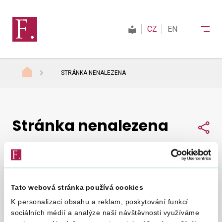
CZ
EN
STRÁNKA NENALEZENA
Finanční správa
Stránka nenalezena
Daně
Sdí
Mezinárodní spolupráce
Tato webová stránka používá cookies
Nepodařilo se nám najít, co jste hledali.
Zkuste to
Kontakty
K personalizaci obsahu a reklam, poskytování funkcí
znovu
.
sociálních médií a analýze naší návštěvnosti využíváme