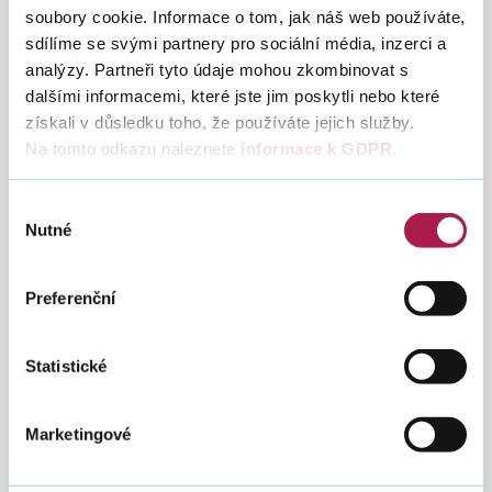
soubory cookie. Informace o tom, jak náš web používáte,
,00 Kč
sdílíme se svými partnery pro sociální média, inzerci a
analýzy. Partneři tyto údaje mohou zkombinovat s
dalšími informacemi, které jste jim poskytli nebo které
získali v důsledku toho, že používáte jejich služby.
Stručný popis dražby
Na tomto odkazu naleznete
informace k GDPR
.
Výběr
Nutné
souhlasu
Dražební vyhláška
Stáhn
Preferenční
PDF
Vstup do aplikace elektronických dražeb
Statistické
Marketingové