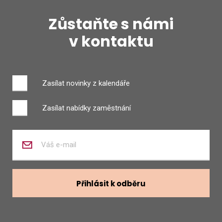
Zůstaňte s námi
v kontaktu
Zasílat novinky z kalendáře
Zasílat nabídky zaměstnání
Zadejte
váš
e-
mail
Přihlásit k odběru