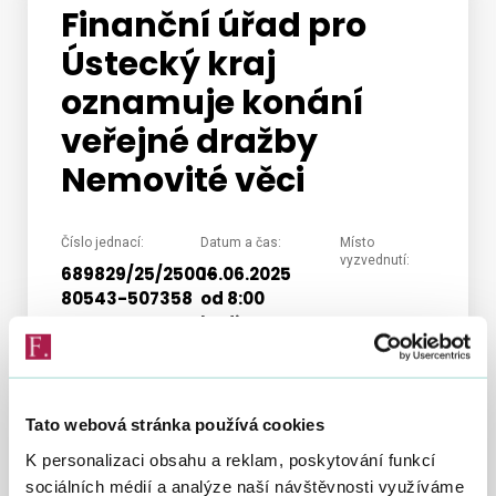
Finanční úřad pro
Ústecký kraj
Vyhledat na webu
oznamuje konání
veřejné dražby
Nemovité věci
Číslo jednací:
Datum a čas:
Místo
vyzvednutí:
689829/25/2500-
16.06.2025
80543-507358
od 8:00
hodin
Celková výše
nejnižšího/nejnižších
podání:
210 370,00
Tato webová stránka používá cookies
Kč
K personalizaci obsahu a reklam, poskytování funkcí
sociálních médií a analýze naší návštěvnosti využíváme
Dražební jistota