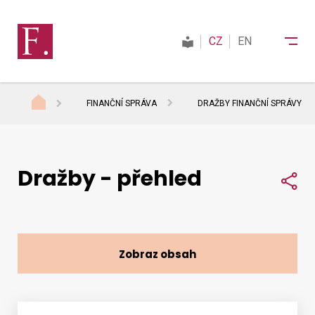
CZ
EN
FINANČNÍ SPRÁVA
DRAŽBY FINANČNÍ SPRÁVY
Finanční správa
Dražby - přehled
Daně
Sdí
Mezinárodní spolupráce
Zobraz obsah
Kontakty