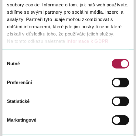
soubory cookie. Informace o tom, jak náš web používáte,
,00 Kč
sdílíme se svými partnery pro sociální média, inzerci a
analýzy. Partneři tyto údaje mohou zkombinovat s
dalšími informacemi, které jste jim poskytli nebo které
získali v důsledku toho, že používáte jejich služby.
Stručný popis dražby
Na tomto odkazu naleznete
informace k GDPR
.
Výběr
Nutné
souhlasu
Dražební vyhláška
Stáhn
Preferenční
PDF
Vstup do aplikace elektronických dražeb
Statistické
Marketingové