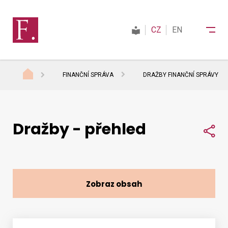
CZ
EN
FINANČNÍ SPRÁVA
DRAŽBY FINANČNÍ SPRÁVY
Finanční správa
Dražby - přehled
Daně
Sdí
Mezinárodní spolupráce
Zobraz obsah
Kontakty