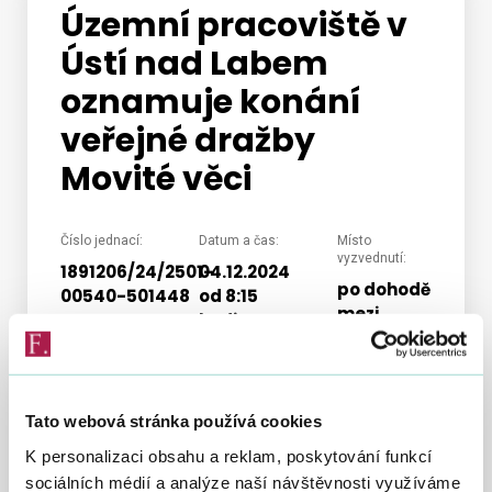
Územní pracoviště v
Ústí nad Labem
Vyhledat na webu
oznamuje konání
veřejné dražby
Movité věci
Číslo jednací:
Datum a čas:
Místo
vyzvednutí:
1891206/24/2501-
04.12.2024
po dohodě
00540-501448
od 8:15
mezi
hodin
správcem
Celková výše
daně a
nejnižšího/nejnižších
vydražitelem,
podání:
Raisova
50 000,00
Tato webová stránka používá cookies
769/9, Ústí
Kč
K personalizaci obsahu a reklam, poskytování funkcí
nad Labem -
Střekov
sociálních médií a analýze naší návštěvnosti využíváme
Dražební jistota