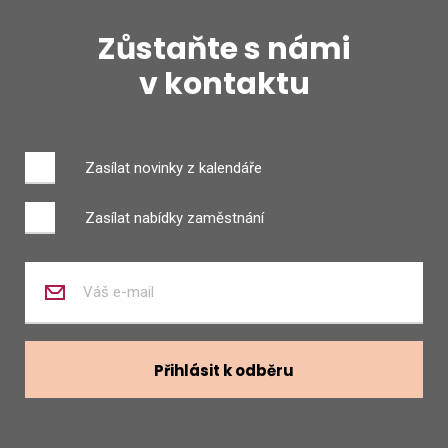
Zůstaňte s námi
v kontaktu
Zasílat novinky z kalendáře
Zasílat nabídky zaměstnání
Zadejte
váš
e-
mail
Přihlásit k odběru