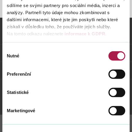
sdílíme se svými partnery pro sociální média, inzerci a
STRÁNKA NENALEZENA
analýzy. Partneři tyto údaje mohou zkombinovat s
dalšími informacemi, které jste jim poskytli nebo které
Vyhledat na webu
získali v důsledku toho, že používáte jejich služby.
Na tomto odkazu naleznete
informace k GDPR
.
Vybrané informace
Výběr
Odkazy
Nutné
souhlasu
Weby FS
Preferenční
Statistické
Twitter
Youtube
Facebook
Instagram
Marketingové