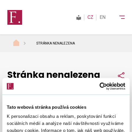
CZ
EN
STRÁNKA NENALEZENA
Finanční správa
Stránka nenalezena
Daně
Sdí
Mezinárodní spolupráce
Tato webová stránka používá cookies
Nepodařilo se nám najít, co jste hledali.
Zkuste to
Kontakty
K personalizaci obsahu a reklam, poskytování funkcí
znovu
.
sociálních médií a analýze naší návštěvnosti využíváme
soubory cookie. Informace o tom, jak náš web používáte,