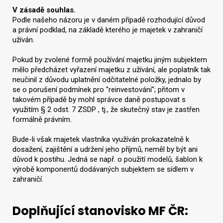
V zásadě souhlas.
Podle našeho názoru je v daném případě rozhodující důvod
a právní podklad, na základě kterého je majetek v zahraničí
užíván.
Pokud by zvolené formě používání majetku jiným subjektem
mělo předcházet vyřazení majetku z užívání, ale poplatník tak
neučinil z důvodu uplatnění odčitatelné položky, jednalo by
se o porušení podmínek pro "reinvestování"; přitom v
takovém případě by mohl správce daně postupovat s
využitím § 2 odst. 7 ZSDP , tj., že skutečný stav je zastřen
formálně právním.
Bude-li však majetek vlastníka využíván prokazatelně k
dosažení, zajištění a udržení jeho příjmů, neměl by být ani
důvod k postihu. Jedná se např. o použití modelů, šablon k
výrobě komponentů dodávaných subjektem se sídlem v
zahraničí.
Doplňující stanovisko MF ČR: