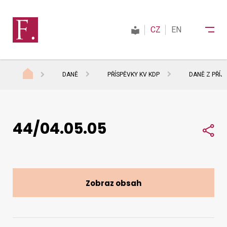
CZ
EN
DANĚ
PŘÍSPĚVKY KV KDP
DANĚ Z PŘÍJ
Finanční správa
44/04.05.05
Daně
Sdí
Mezinárodní spolupráce
Zobraz obsah
Kontakty