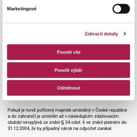
odpočet podle § 34 odst. 3 uplatnit u hmotného majetku
Marketingové
umístěného v zahraničí nebo používaného v zahraničí
nepřetržitě více než 183 dnů v příslušném zdaňovacím
období (podle § 34 odst. 5 ZDP). Pokud však dojde k pořízení
nového majetku v období 183 dnů a méně před koncem
Zobrazit detaily
zdaňovacího období a majetek je bezprostředně umístěn do
zahraničí, kde je používán po celou dobu životnosti, nelze na
tuto situaci výše zmíněné ustanovení ZDP aplikovat.
Povolit vše
Stanovisko:
Povolit výběr
Pokud není majetek umístěn v zahraničí nepřetržitě více než
183 dnů v příslušném zdaňovacím období, kdy byl majetek
Odmítnout
pořízen, bylo možno v souladu s § 34 odst. 3 ve znění
platném do 31.12.2004 uplatnit nárok na odpočet.
Pokud je nově pořízený majetek umístěný v České republice
a do zahraničí je umístěn až v následujícím zdaňovacím
období nevyplývá ze znění § 34 odst. 6 ve znění platném do
31.12.2004, že by případný nárok na odpočet zanikal.