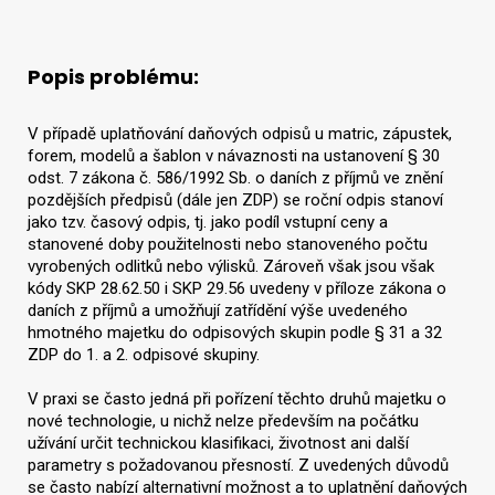
Popis problému:
V případě uplatňování daňových odpisů u matric, zápustek,
forem, modelů a šablon v návaznosti na ustanovení § 30
odst. 7 zákona č. 586/1992 Sb. o daních z příjmů ve znění
pozdějších předpisů (dále jen ZDP) se roční odpis stanoví
jako tzv. časový odpis, tj. jako podíl vstupní ceny a
stanovené doby použitelnosti nebo stanoveného počtu
vyrobených odlitků nebo výlisků. Zároveň však jsou však
kódy SKP 28.62.50 i SKP 29.56 uvedeny v příloze zákona o
daních z příjmů a umožňují zatřídění výše uvedeného
hmotného majetku do odpisových skupin podle § 31 a 32
ZDP do 1. a 2. odpisové skupiny.
V praxi se často jedná při pořízení těchto druhů majetku o
nové technologie, u nichž nelze především na počátku
užívání určit technickou klasifikaci, životnost ani další
parametry s požadovanou přesností. Z uvedených důvodů
se často nabízí alternativní možnost a to uplatnění daňových