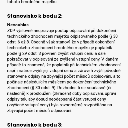
tohoto hmotného majetku.
Stanovisko k bodu 2:
Nesouhlas.
ZDP výslovně neupravuje postup odpisování při dokončení
technického zhodnocení majetku odpisovaného podle § 30
odst. 6 až 8. Obecně však stanoví, že v případě dokončení
technického zhodnocení hmotného majetku je poplatník
podle § 29 odst. 3 povinen zvýšit vstupní cenu a dále
pokračovat v odpisování ze zvýšené vstupní ceny. V daném
případě to znamená, že poplatník při technickém zhodnocení
např. matrice zvýší její vstupní cenu a zároveň zvýší původně
stanovené odpisy na zbývající počet měsíců odpisování, a to
počínaje následujícím měsícem po dokončení technického
zhodnocení (§ 30 odst. 9). Rozhodne-li se současně (či
následně) k prodloužení (zkrácení) doby odpisování, upraví
odpisy tak, aby dosud neodepsaná část vstupní ceny
(zvýšené vstupní ceny) byla rovnoměrně rozpočítána na
zbývající počet měsíců odpisování.
Stanovisko k bodu 3: