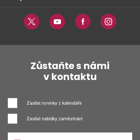
Twitter
Youtube
Facebook
Instagram
Zůstaňte s námi
v kontaktu
Zasílat novinky z kalendáře
Zasílat nabídky zaměstnání
Zadejte