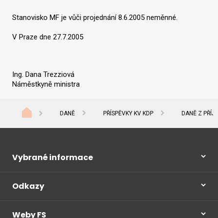
Stanovisko MF je vůči projednání 8.6.2005 neměnné.
V Praze dne 27.7.2005
Ing. Dana Trezziová
Náměstkyně ministra
DANĚ
PŘÍSPĚVKY KV KDP
DANĚ Z PŘÍJ
Vybrané informace
Odkazy
Weby FS