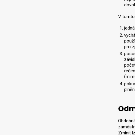
dovol
V tomto
jedná
vychá
použí
pro z
posou
závis
počet
řečen
(mimo
pokud
plněn
Odmě
Obdobná 
zaměstn
Zmínit l