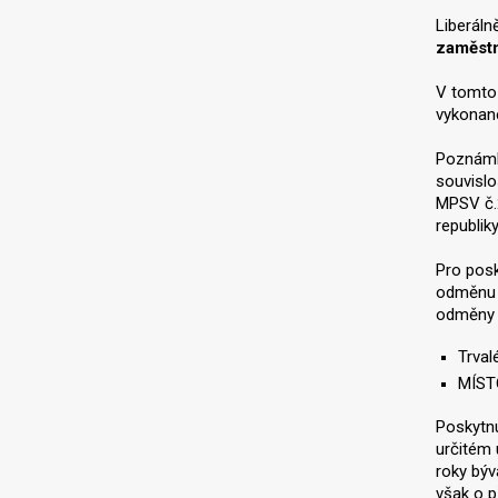
Liberáln
zaměstn
V tomto 
vykonané
Poznámk
souvislo
MPSV č.
republik
Pro posk
odměnu z
odměny b
Trval
MÍSTO
Poskytnu
určitém 
roky býv
však o p