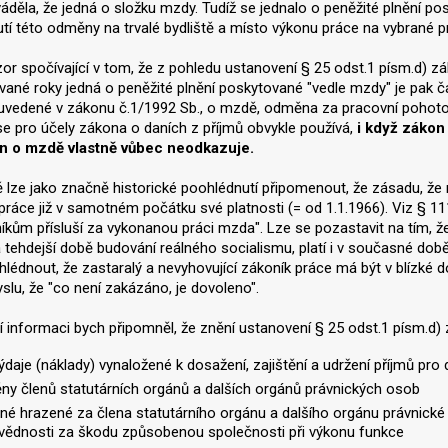
áděla, že jedná o složku mzdy. Tudíž se jednalo o peněžité plnění posk
tí této odměny na trvalé bydliště a místo výkonu práce na vybrané 
zor spočívající v tom, že z pohledu ustanovení § 25 odst.1 písm.d) 
ané roky jedná o peněžité plnění poskytované "vedle mzdy" je pak 
 uvedené v zákonu č.1/1992 Sb., o mzdě, odměna za pracovní pohot
e pro účely zákona o daních z příjmů obvykle používá,
i když zákon
n o mzdě vlastně vůbec neodkazuje.
lze jako značně historické poohlédnutí připomenout, že zásadu, že
práce již v samotném počátku své platnosti (= od 1.1.1966). Viz § 11
íkům přísluší za vykonanou práci mzda". Lze se pozastavit na tím, ž
 tehdejší době budování reálného socialismu, platí i v současné do
hlédnout, že zastaralý a nevyhovující zákoník práce má být v blízké d
lu, že "co není zakázáno, je dovoleno".
ší informaci bych připomněl, že znění ustanovení § 25 odst.1 písm.d) z
ýdaje (náklady) vynaložené k dosažení, zajištění a udržení příjmů pr
y členů statutárních orgánů a dalších orgánů právnických osob
tné hrazené za člena statutárního orgánu a dalšího orgánu právnické o
ědnosti za škodu způsobenou společnosti při výkonu funkce