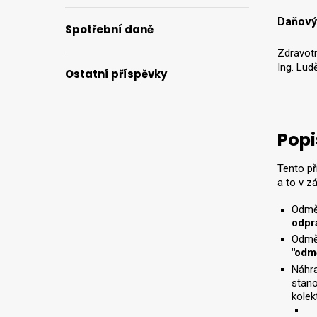
Daňový
Spotřební daně
Zdravotn
Ing. Lud
Ostatní příspěvky
Popi
Tento p
a to v z
Odměn
odpr
Odměn
"odm
Náhra
stano
kolek
dl