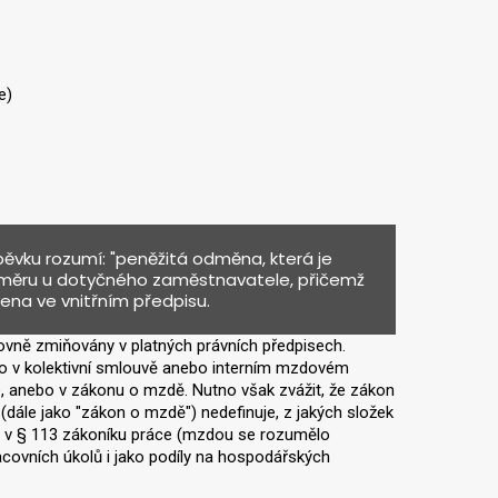
e)
vku rozumí: "peněžitá odměna, která je
poměru u dotyčného zaměstnavatele, přičemž
ena ve vnitřním předpisu.
lovně zmiňovány v platných právních předpisech.
o v kolektivní smlouvě anebo interním mzdovém
ce, anebo v zákonu o mzdě. Nutno však zvážit, že zákon
ále jako "zákon o mzdě") nedefinuje, z jakých složek
př. v § 113 zákoníku práce (mzdou se rozumělo
acovních úkolů i jako podíly na hospodářských