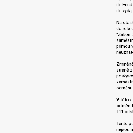
dotyčná 
do výdaj
Na otázk
do role 
"Zákon č
zaměstna
přímou v
neuznate
Zmíněné 
straně z
poskytov
zaměstn
odměnu z
V této 
odměn b
111 odst
Tento po
nejsou m