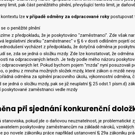
ený limit, pak část peněžitého plnění, převyšující tento limit, je daň
 kontextu lze
v případě odměny za odpracované roky
postupovat t
 se o peněžité plnění
zíme z předpokladu, že je poskytováno "zaměstnanci". Zde však nar
vá legislativní zkratku "zaměstnanec" v § 6 v dosti odlišném pojet
jednodušení vycházet z předpokladu, že dotyčná odměna je poskyt
dí se, zda se jedná o složku mzdy. Zde lze konstatovat, že odměn
losti na odpracovaných letech. Je tedy podle mého názoru poskytov
 odpracovaných let. Pokud bychom pojem "mzda" nyní posuzovali po
o, o jednu z mnoha možných složek mzdy, které zákon o mzdě nevy
řádná odměna za splnění pracovního úkolu, výkonnostní odměna, čtvrt
 se jedná o složku mzdy, pak se již neuplatní § 25 odst.1 písm.d) zá
í poskytované zaměstnanci vedle mzdy
na při sjednání konkurenční dolož
stanoviska, pokud jde o daňovou neuznatelnost, je problematické zjis
avatelem poskytovány zaměstnancům na základě nároků, vzniklých v
ze po novele zákoníku práce například ustanovení § 29a zákoníku prá