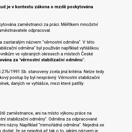
kud je v kontextu zákona o mzdě poskytována
kytována zaměstnanci za práci. Měřítkem množství
aměstnavatele odpracoval.
 zastaralým názvem "věrnostní odměna". V této
abilizační odměna" byl používán například vyhláškou
covníkům ve vybraných okresech a místech České
ána za "věrnostní stabilizační odměnu".
276/1991 Sb. stanoveny zcela jiná kritéria. Nelze tedy
ový postup by byl nesprávný. Věrnostní stabilizační
k, daných ve vyhlášce, mezi které patřily:
iště zaměstnance, ani na místo výkonu práce na
nostní stabilizační odměny". Odměna za odpracované
nými názvy. Například "mimořádná odměna". Nejedná se
dodat, že se nejedná až tak o to, jakým názvem je