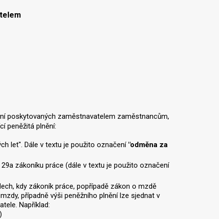
atelem
lnění poskytovaných zaměstnavatelem zaměstnancům,
cí peněžitá plnění:
 let". Dále v textu je použito označení
"odměna za
9a zákoníku práce (dále v textu je použito označení
ech, kdy zákoník práce, popřípadě zákon o mzdě
mzdy, případně výši peněžního plnění lze sjednat v
tele. Například:
)