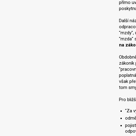
přímo uv
poskytnu
Další ná
odpracov
"mzdy",
"mzda" s
na záko
Obdobně 
zákoník 
"pracovn
poplatná
však pře
tom smys
Pro bliž
"Za v
odměn
pojis
odpov