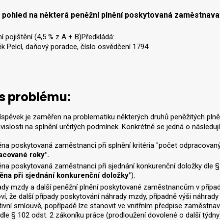
 pohled na některá peněžní plnění poskytovaná zaměstnav
í pojištění (4,5 % z A + B)Předkládá:
ěk Pelcl, daňový poradce, číslo osvědčení 1794
s problému:
říspěvek je zaměřen na problematiku některých druhů peněžitých p
ávislosti na splnění určitých podmínek. Konkrétně se jedná o následují
a poskytovaná zaměstnanci při splnění kritéria "počet odpracovaných
acované roky".
a poskytovaná zaměstnanci při sjednání konkurenční doložky dle § 2
ěna při sjednání konkurenční doložky"
).
dy mzdy a další peněžní plnění poskytované zaměstnancům v případ
ví, že další případy poskytování náhrady mzdy, případně výši náhrady 
tivní smlouvě, popřípadě lze stanovit ve vnitřním předpise zaměstnava
e § 102 odst. 2 zákoníku práce (prodloužení dovolené o další týdny