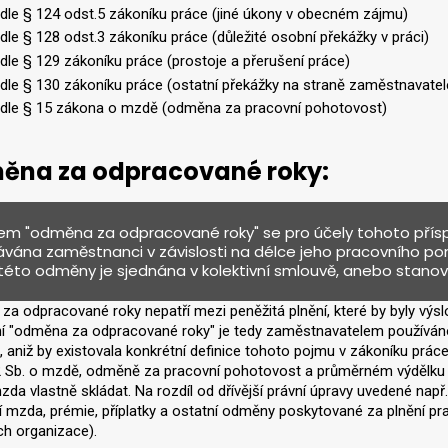
e § 124 odst.5 zákoníku práce (jiné úkony v obecném zájmu)
e § 128 odst.3 zákoníku práce (důležité osobní překážky v práci)
e § 129 zákoníku práce (prostoje a přerušení práce)
e § 130 zákoníku práce (ostatní překážky na straně zaměstnavatel
e § 15 zákona o mzdě (odměna za pracovní pohotovost)
ěna za odpracované roky:
m "odměna za odpracované roky" se pro účely tohoto příspě
ávána zaměstnanci v závislosti na délce jeho pracovního 
této odměny je sjednána v kolektivní smlouvě, anebo stanov
a odpracované roky nepatří mezi peněžitá plnění, které by byly výs
í "odměna za odpracované roky" je tedy zaměstnavatelem používán
, aniž by existovala konkrétní definice tohoto pojmu v zákoníku prá
 Sb. o mzdě, odměně za pracovní pohotovost a průměrném výdělku (d
da vlastně skládat. Na rozdíl od dřívější právní úpravy uvedené na
í mzda, prémie, příplatky a ostatní odměny poskytované za plnění pr
ch organizace).