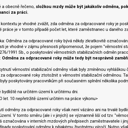
ě a obecně řečeno,
složkou mzdy může být jakákoliv odměna, po
anci za práci.
kontextu je vhodné zvážit, zda odměna za odpracované roky je pos
 práce je v tomto případě počet let, které zaměstnanec u daného z
a: Odměna za odpracované roky bývá někdy zkratkovitě označována
sti je vhodné v zájmu přesnosti připomenout, že pojem "věrnostní st
276/1991 Sb., o poskytování věrnostních stabilizačních odměn pra
y.
Odměna za odpracované roky může tedy být nesprávně zaměňov
ytnutí věrnostní stabilizační odměny však byly zmíněnou vyhláškou č.
a odpracované roky ztotožnit s věrnostní stabilizační odměnou. Tak
yly poskytovány pracovníkům při současném splnění několika podmíne
é bydliště na určitém území k určitému dni.
 let. 10 nepřetržitě území určitém na práce výkonu>
tí odměny za odpracované roky však není vázáno ani na trvalé bydl
území. V tomto směru (ale i v jiných) se významně liší od tzv. "věr
á označována v interních mzdových předpisech zaměstnavatele i ji
řípady poskytování odměny k nějakému životnému výročí. Nutno však 