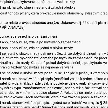
ní plnění poskytované zaměstnanci vedle mzdy
 nárok na toto plnění nestanoví zvláštní předpis
část tohoto plnění, která překračuje nárok stanovený zvláštním pře
omto místě provést stručnou analýzu. Ustanovení § 25 odst.1 písm.d
 PŘI ANALÝZE):
dí se, zda se jedná o peněžní plnění
 ano, posoudí se, zda je poskytováno zaměstnanci
 ano, posoudí se, zda se jedná o složku mzdy
 se jedná o složku mzdy, pak není důležité, že dotyčné plnění není 
 je čtvrtletní výkonnostní odměna poskytnuta zaměstnanci za práci,
tnutím vedle mzdy. Obdobně pokud dotyčné plnění je poskytnuto ve 
 hranici textem "poskytuje se nejméně ve výši")
 se nejedná o složku mzdy, posoudí se, zda jde o plnění, u kterého n
 nárok nestanoví zvláštní předpis (například zákoník práce, zákon o
atelný výdaj (náklad). Zde však je potřebné dále ověřit, jak správně
ný nárok typu "zaměstnavatel poskytne", anebo též o fakultativní ná
at, anebo ve vnitřním předpise stanovit". Pokud by se mělo jednat p
é zablokování všech možností, které dává zákoník práce a zákon o m
 nárok stanoví zvláštní předpis, a jedná se o "nárok" ve smyslu § 25
kračuje "stanovený nárok" (případně horní limit možností, které jsou 