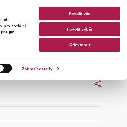
Povolit vše
nosti
akty
CZ
EN
y pro sociální
Povolit výběr
jste jim
Odmítnout
Hledat
Zobrazit detaily
Sdílet