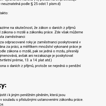
ově neuznatelná podle § 25 odst.1 písm.d)
akto:
azíme na skutečnost, že zákon o daních z příjmů
í od zákona o mzdě a zákoníku práce. Zde však můžeme
nuta zaměstnanci
a za odpracované roky je zaměstnanci poskytovaná v
ána za práci, a měřítkem množství vykonané práce je
dle zákona o mzdě, pak se jedná o mzdu, přesněji
jmenovává, avšak ani nezakazuje je poskytovat
letní prémie, 13. a 14. plat atd.)
kona o daních z příjmů, protože se nejedná o peněžní
ky:
tit i k jiným peněžním plněním, která jsou
 souladu s příslušnými ustanoveními zákoníku práce.
ce.