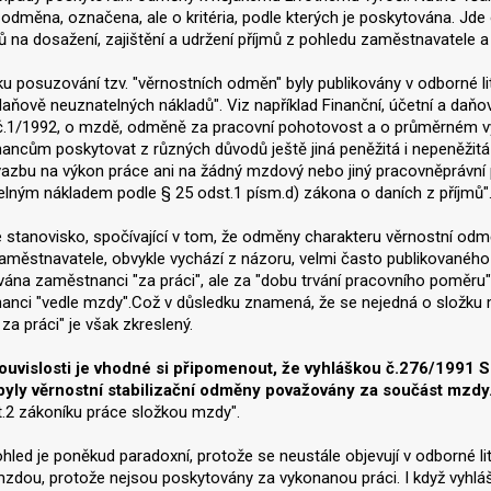
odměna, označena, ale o kritéria, podle kterých je poskytována. J
ů na dosažení, zajištění a udržení příjmů z pohledu zaměstnavatele a 
u posuzování tzv. "věrnostních odměn" byly publikovány v odborné lit
daňově neuznatelných nákladů". Viz například Finanční, účetní a daňov
.1/1992, o mzdě, odměně za pracovní pohotovost a o průměrném výd
ncům poskytovat z různých důvodů ještě jiná peněžitá i nepeněžitá (
azbu na výkon práce ani na žádný mzdový nebo jiný pracovněprávní 
lným nákladem podle § 25 odst.1 písm.d) zákona o daních z příjmů"
stanovisko, spočívající v tom, že odměny charakteru věrnostní odm
aměstnavatele, obvykle vychází z názoru, velmi často publikovaného 
ána zaměstnanci "za práci", ale za "dobu trvání pracovního poměru"
anci "vedle mzdy".Což v důsledku znamená, že se nejedná o složku
a práci" je však zkreslený.
souvislosti je vhodné si připomenout, že vyhláškou č.276/1991 S
yly věrnostní stabilizační odměny považovány za součást mzdy
.2 zákoníku práce složkou mzdy".
hled je poněkud paradoxní, protože se neustále objevují v odborné li
zdou, protože nejsou poskytovány za vykonanou práci. I když vyhlá