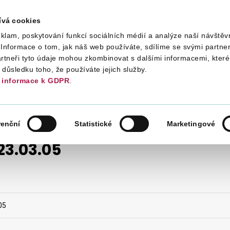
ívá cookies
klam, poskytování funkcí sociálních médií a analýze naší návštěv
Daně
Mezinárodní spolupráce
Kont
Informace o tom, jak náš web používáte, sdílíme se svými partner
artneři tyto údaje mohou zkombinovat s dalšími informacemi, které 
v důsledku toho, že používáte jejich služby.
informace k GDPR
.
ANĚ Z PŘÍJMŮ A ÚČETNICTVÍ
32/23.03.05
renční
Statistické
Marketingové
23.03.05
05