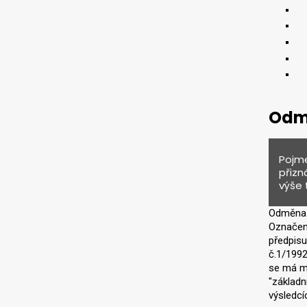
dl
dl
dl
dl
dl
Odm
Pojme
přizn
výše 
Odměna z
Označen
předpisu
č.1/1992
se má mz
"základn
výsledcí