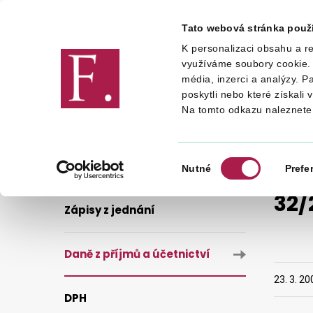
Tato webová stránka použ
K personalizaci obsahu a re
Finanční správa
využíváme soubory cookie. 
média, inzerci a analýzy. P
poskytli nebo které získali 
Na tomto odkazu naleznete
DANĚ
PŘÍSPĚVKY KV KDP
D
Výběr
Nutné
Prefe
souhlasu
32/
Zápisy z jednání
Daně z příjmů a účetnictví
23. 3. 20
DPH