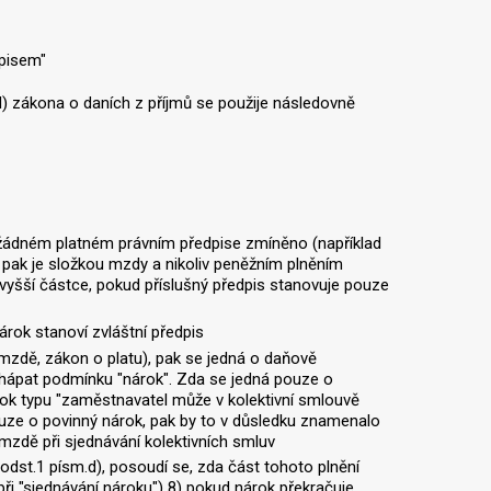
dpisem"
) zákona o daních z příjmů se použije následovně
v žádném platném právním předpise zmíněno (například
 pak je složkou mzdy a nikoliv peněžním plněním
vyšší částce, pokud příslušný předpis stanovuje pouze
árok stanoví zvláštní předpis
 mzdě, zákon o platu), pak se jedná o daňově
 chápat podmínku "nárok". Zda se jedná pouze o
rok typu "zaměstnavatel může v kolektivní smlouvě
ouze o povinný nárok, pak by to v důsledku znamenalo
zdě při sjednávání kolektivních smluv
 odst.1 písm.d), posoudí se, zda část tohoto plnění
při "sjednávání nároku") 8) pokud nárok překračuje