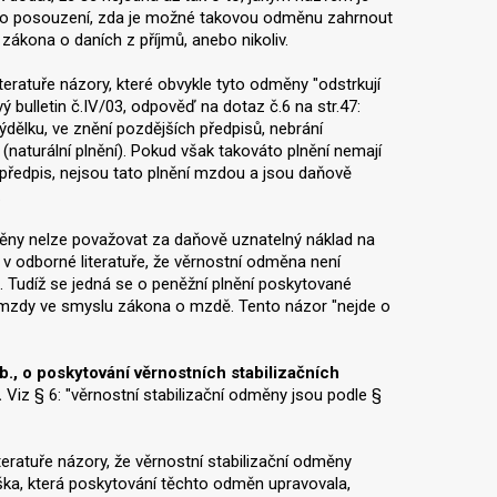
de o posouzení, zda je možné takovou odměnu zahrnout
zákona o daních z příjmů, anebo nikoliv.
eratuře názory, které obvykle tyto odměny "odstrkují
ý bulletin č.IV/03, odpověď na dotaz č.6 na str.47:
ělku, ve znění pozdějších předpisů, nebrání
naturální plnění). Pokud však takováto plnění nemají
předpis, nejsou tato plnění mzdou a jsou daňově
.
ěny nelze považovat za daňově uznatelný náklad na
v odborné literatuře, že věrnostní odměna není
. Tudíž se jedná se o peněžní plnění poskytované
 mzdy ve smyslu zákona o mzdě. Tento názor "nejde o
b., o poskytování věrnostních stabilizačních
.
Viz § 6: "věrnostní stabilizační odměny jsou podle §
teratuře názory, že věrnostní stabilizační odměny
ška, která poskytování těchto odměn upravovala,