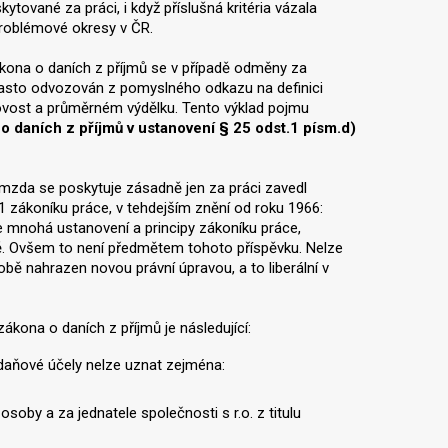
ytované za práci, i když příslušná kritéria vázala
problémové okresy v ČR.
zákona o daních z příjmů se v případě odměny za
často odvozován z pomyslného odkazu na definici
ovost a průměrném výdělku. Tento výklad pojmu
 o daních z příjmů v ustanovení § 25 odst.1 písm.d)
 mzda se poskytuje zásadně jen za práci zavedl
1 zákoníku práce, v tehdejším znění od roku 1966:
e mnohá ustanovení a principy zákoníku práce,
bě. Ovšem to není předmětem tohoto příspěvku. Nelze
obě nahrazen novou právní úpravou, a to liberální v
ákona o daních z příjmů je následující:
o daňové účely nelze uznat zejména:
soby a za jednatele společnosti s r.o. z titulu