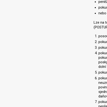
peněž
pokud
nebo 
Lze na t
(POSTUP
posou
pokud
pokud
pokud
pokud
posky
dolní
pokud
pokud
neuzn
povin
sjedn
daňov
pokud
nepře