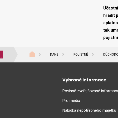
Účastn
hradit 
splatno
tak umo
pojistn
DANĚ
POJISTNÉ
DŮCHODO
Vybrané informace
Povinně zveřejňované informac
Pro média
Nabídka nepotřebného majetku