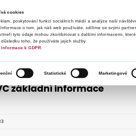
ívá cookies
klam, poskytování funkcí sociálních médií a analýze naší návštěv
Daně
Mezinárodní spolupráce
Kont
Informace o tom, jak náš web používáte, sdílíme se svými partner
artneři tyto údaje mohou zkombinovat s dalšími informacemi, které 
v důsledku toho, že používáte jejich služby.
informace k GDPR
.
VÉ SPOŘENÍ
POPLATNÍK
OSVČ ZÁKLADNÍ INFORMACE
renční
Statistické
Marketingové
Č základní informace
13