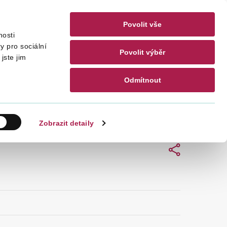
Povolit vše
nosti
akty
CZ
EN
y pro sociální
Povolit výběr
jste jim
Odmítnout
Hledat
Zobrazit detaily
Sdílet