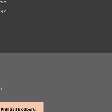
ra
le
gram
ní
Přihlásit k odběru