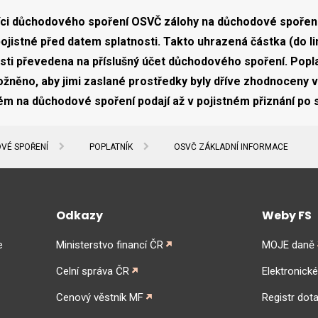
íci důchodového spoření OSVČ zálohy na důchodové spoření
pojistné před datem splatnosti. Takto uhrazená částka (do l
sti převedena na příslušný účet důchodového spoření. Popla
žněno, aby jimi zaslané prostředky byly dříve zhodnoceny 
ém na důchodové spoření podají až v pojistném přiznání po 
VÉ SPOŘENÍ
POPLATNÍK
OSVČ ZÁKLADNÍ INFORMACE
Odkazy
Weby FS
e
Ministerstvo financí ČR
MOJE daně
Celní správa ČR
Elektronick
Cenový věstník MF
Registr dota