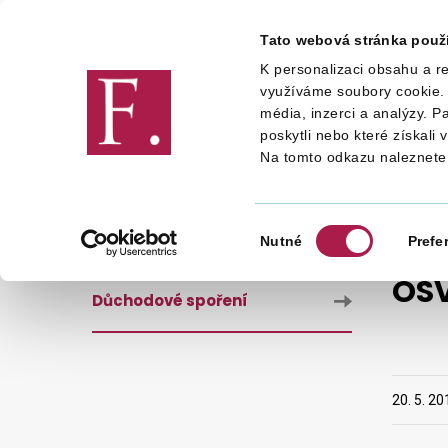
Tato webová stránka použ
K personalizaci obsahu a re
Finanční správa
využíváme soubory cookie. 
média, inzerci a analýzy. P
poskytli nebo které získali 
Na tomto odkazu naleznete
DANĚ
POJISTNÉ
DŮCHODO
Výběr
Nutné
Prefe
souhlasu
OSV
Důchodové spoření
20. 5. 20