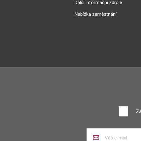
Další informační zdroje
Nabídka zaměstnání
Za
Zadejte
váš