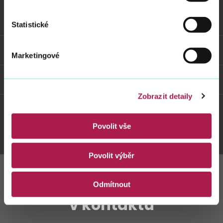
Vybrané informace
Statistické
Odkazy
Marketingové
Weby FS
Zobrazit detaily
Twitter
Youtube
Facebook
Instagram
Povolit vše
Povolit výběr
Zůstaňte s námi
Odmítnout
v kontaktu