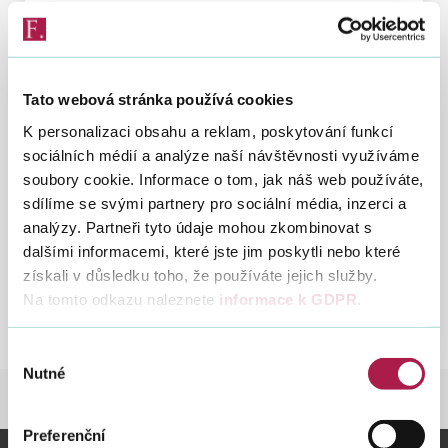
Vybrané právnické osoby (Seznam
TOP 80)
Vyhledat na webu
26. 5. 2016
Tato webová stránka používá cookies
Seznam vybraných daňových subjektů
K personalizaci obsahu a reklam, poskytování funkcí
seřazených sestupně v pořadí podle výše
sociálních médií a analýze naší návštěvnosti využíváme
uhrazené daně z příjmů právnických osob v
soubory cookie. Informace o tom, jak náš web používáte,
roce 2015.
sdílíme se svými partnery pro sociální média, inzerci a
analýzy. Partneři tyto údaje mohou zkombinovat s
dalšími informacemi, které jste jim poskytli nebo které
získali v důsledku toho, že používáte jejich služby.
Předchozí
Další
Na tomto odkazu naleznete
informace k GDPR
.
8
2017
2016
2015
2014
2013
2012
2011
Výběr
Nutné
souhlasu
DANĚ
PLACENÍ DANÍ
OCEŇOVÁNÍ POPL
Preferenční