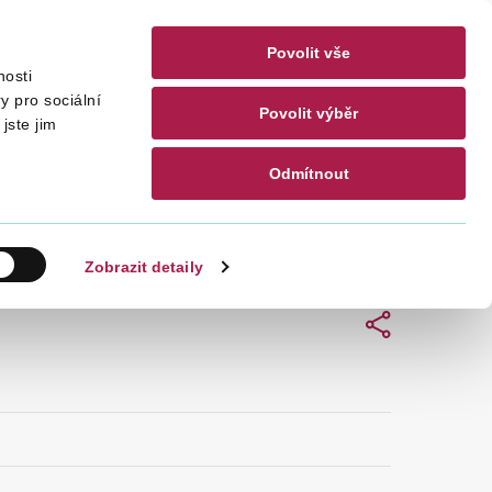
Povolit vše
nosti
akty
CZ
EN
y pro sociální
Povolit výběr
jste jim
Odmítnout
Hledat
Zobrazit detaily
Sdílet