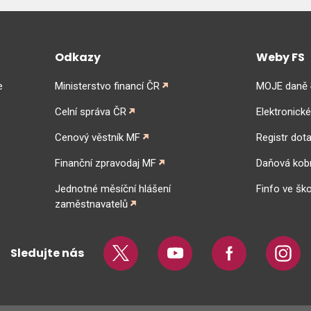
Odkazy
Weby FS
e
Ministerstvo financí ČR
MOJE daně
Celní správa ČR
Elektronick
Cenový věstník MF
Registr dota
Finanční zpravodaj MF
Daňová kob
Jednotné měsíční hlášení
Finfo ve ško
zaměstnavatelů
Sledujte nás
Twitter
Youtube
Facebook
Insta