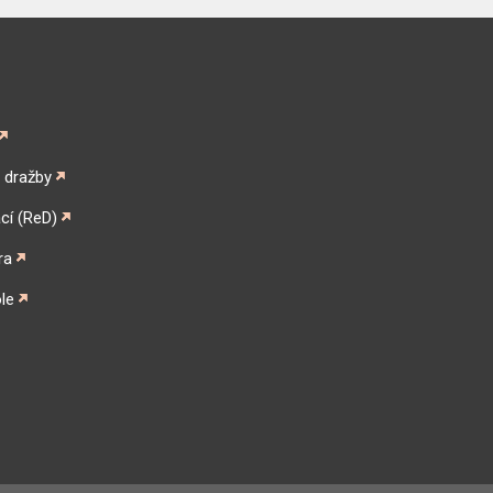
é dražby
cí (ReD)
ra
le
gram