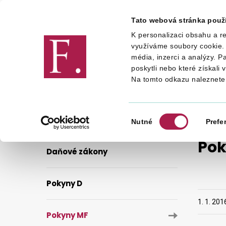
Tato webová stránka použ
K personalizaci obsahu a re
Finanční správa
využíváme soubory cookie. 
média, inzerci a analýzy. P
poskytli nebo které získali 
Na tomto odkazu naleznete
DANĚ
LEGISLATIVA A METODIKA
Výběr
Nutné
Prefe
souhlasu
Pok
Daňové zákony
Pokyny D
1. 1. 201
Pokyny MF