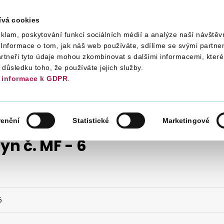
ívá cookies
klam, poskytování funkcí sociálních médií a analýze naší návštěv
Daně
Mezinárodní spolupráce
Kont
Informace o tom, jak náš web používáte, sdílíme se svými partner
artneři tyto údaje mohou zkombinovat s dalšími informacemi, které 
v důsledku toho, že používáte jejich služby.
informace k GDPR
.
POKYNY MF
2016
POKYN Č. MF - 6
renční
Statistické
Marketingové
yn č. MF - 6
6