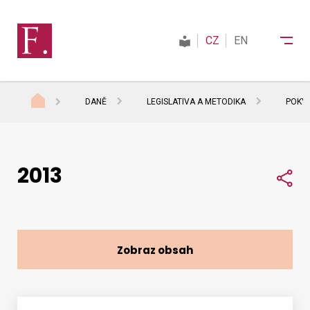
CZ
EN
DANĚ
LEGISLATIVA A METODIKA
POKY
Finanční správa
2013
Daně
Sdí
Mezinárodní spolupráce
Zobraz obsah
Kontakty