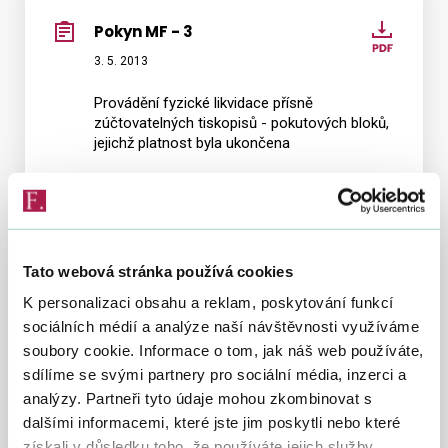
Pokyn MF - 3
Pokyn
MF
3. 5. 2013
Vyhledat na webu
-
Provádění fyzické likvidace přísně
3
zúčtovatelných tiskopisů - pokutových bloků,
jejichž platnost byla ukončena
Pokyn MF - 2
Pokyn
MF
10. 1. 2013
-
Tato webová stránka používá cookies
ZRUŠEN A NAHRAZEN
POKYNEM MF-15
2
K personalizaci obsahu a reklam, poskytování funkcí
O evidenci pokutových bloků, vyúčtování
sociálních médií a analýze naší návštěvnosti využíváme
pokutových bloků a vyúčtování peněz za
soubory cookie. Informace o tom, jak náš web používáte,
pokutové bloky vydané v blokových řízeních
sdílíme se svými partnery pro sociální média, inzerci a
analýzy. Partneři tyto údaje mohou zkombinovat s
Pokyn MF - 1
Pokyn
dalšími informacemi, které jste jim poskytli nebo které
MF
1. 1. 2013
získali v důsledku toho, že používáte jejich služby.