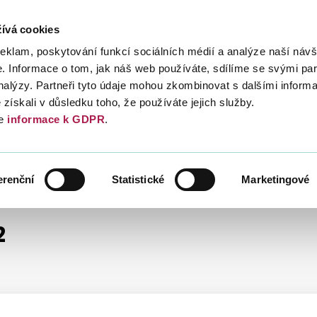
ívá cookies
Daně
Mezinárodní spolupráce
Kont
reklam, poskytování funkcí sociálních médií a analýze naší návš
 Informace o tom, jak náš web používáte, sdílíme se svými par
analýzy. Partneři tyto údaje mohou zkombinovat s dalšími inform
é získali v důsledku toho, že používáte jejich služby.
e
informace k GDPR
.
POKYNY D
ČLENĚNÍ PODLE DANÍ
DAŇOVÝ PROCES
erenční
Statistické
Marketingové
2