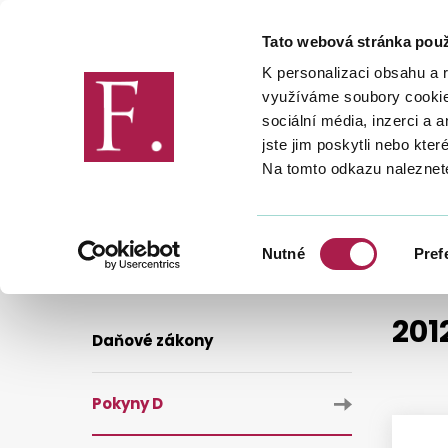
Tato webová stránka použ
Finanční správa
K personalizaci obsahu a 
využíváme soubory cookie.
sociální média, inzerci a 
jste jim poskytli nebo kter
Na tomto odkazu naleznet
DANĚ
LEGISLATIVA A METODIKA
2012
Výběr
Nutné
Pref
souhlasu
201
Daňové zákony
Pokyny D