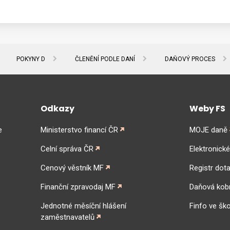
POKYNY D
ČLENĚNÍ PODLE DANÍ
DAŇOVÝ PROCES
Odkazy
Weby FS
e
Ministerstvo financí ČR
MOJE daně
Celní správa ČR
Elektronick
Cenový věstník MF
Registr dota
Finanční zpravodaj MF
Daňová kob
Jednotné měsíční hlášení
Finfo ve ško
zaměstnavatelů