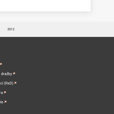
2012
é dražby
cí (ReD)
ra
le