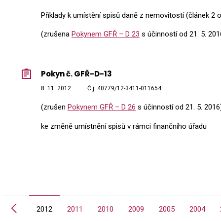
Příklady k umístění spisů daně z nemovitostí (článek 2 
(zrušena
Pokynem GFŘ – D 23
s účinností od 21. 5. 201
Pokyn č. GFŘ-D-13
8. 11. 2012
Č.j. 40779/12-3411-011654
(zrušen
Pokynem GFŘ – D 26
s účinností od 21. 5. 2016
ke změně umístnění spisů v rámci finančního úřadu
Předchozí
2015
2012
2011
2010
2009
2005
2004