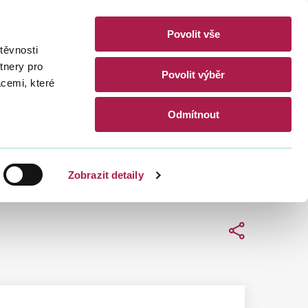
Povolit vše
akty
těvnosti
CZ
EN
tnery pro
Povolit výběr
acemi, které
Hledat
Odmítnout
Zobrazit detaily
Sdílet