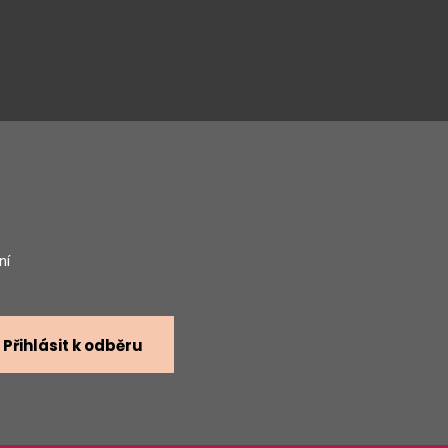
gram
ní
Přihlásit k odběru