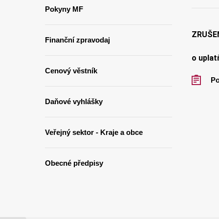
Pokyny MF
ZRUŠE
Finanční zpravodaj
o upla
Cenový věstník
Po
Daňové vyhlášky
Veřejný sektor - Kraje a obce
Obecné předpisy