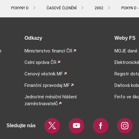
POKYNY D
ČASOVÉ ČLENĚNÍ
2002
POKYN D -
Odkazy
Weby FS
e
Ministerstvo financí ČR
MOJE daně
Celní správa ČR
Elektronick
Cenový věstník MF
Registr dot
Finanční zpravodaj MF
Daňová kob
Jednotné měsíční hlášení
Finfo ve šk
zaměstnavatelů
Sledujte nás
Twitter
Youtube
Facebook
Instag