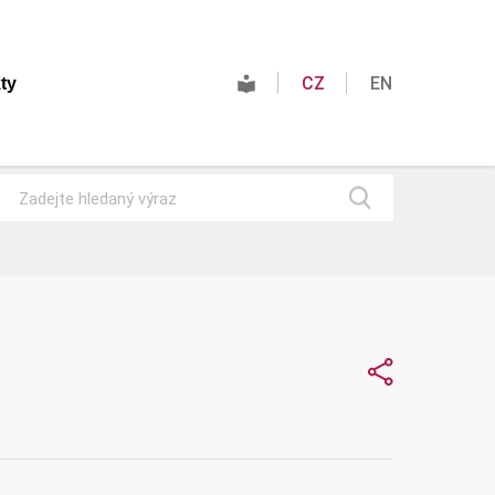
CZ
EN
ty
Hledat
Sdílet