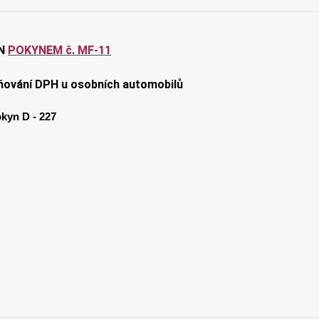
N
POKYNEM č. MF-11
tňování DPH u osobních automobilů
kyn D - 227