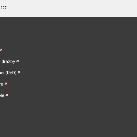
 227
é dražby
ací (ReD)
ra
ole
ram