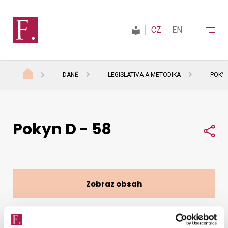
CZ
EN
DANĚ
LEGISLATIVA A METODIKA
POKYN
Finanční správa
Pokyn D - 58
Daně
Sdí
Mezinárodní spolupráce
Zobraz obsah
Kontakty