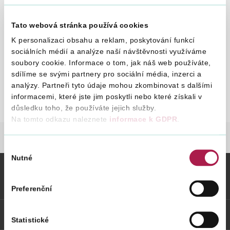
22. 12. 1993
Tato webová stránka používá cookies
Vyhledat na webu
K personalizaci obsahu a reklam, poskytování funkcí
ZRUŠEN A NAHRAZEN
POKYNEM D-168
sociálních médií a analýze naší návštěvnosti využíváme
soubory cookie. Informace o tom, jak náš web používáte,
o uplatňování daně z přidané hodnoty v mezinárodní
sdílíme se svými partnery pro sociální média, inzerci a
přepravě osob
analýzy. Partneři tyto údaje mohou zkombinovat s dalšími
informacemi, které jste jim poskytli nebo které získali v
Pokyn D - 58
St
důsledku toho, že používáte jejich služby.
D-
Na tomto odkazu naleznete
informace k GDPR
.
58
DANĚ
LEGISLATIVA A METODIKA
POKYN
Výběr
Nutné
souhlasu
Vybrané informace
Preferenční
Odkazy
Statistické