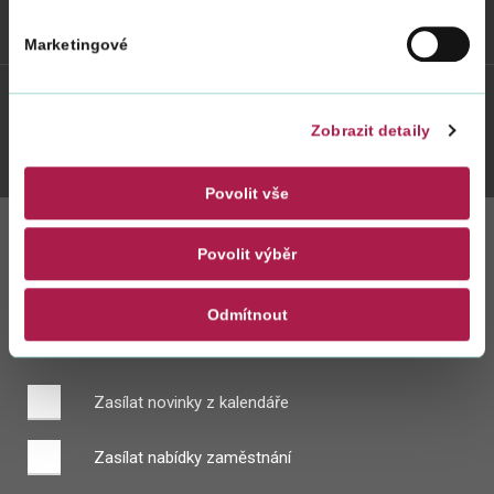
Weby FS
Marketingové
Twitter
Youtube
Facebook
Instagram
Zobrazit detaily
Povolit vše
Povolit výběr
Zůstaňte s námi
v kontaktu
Odmítnout
Zasílat novinky z kalendáře
Zasílat nabídky zaměstnání