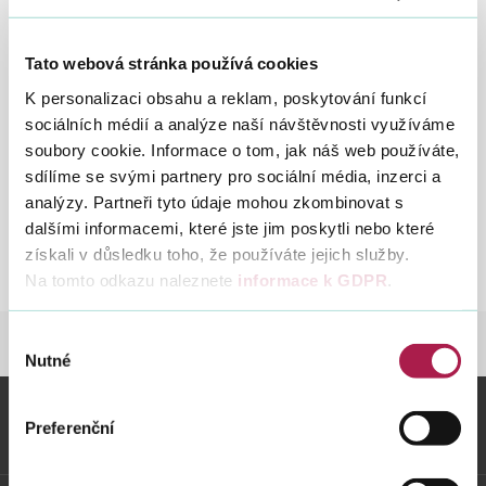
8. 8. 2014
Tato webová stránka používá cookies
Vyhledat na webu
V současné době jsou tyto informace nedostupné.
K personalizaci obsahu a reklam, poskytování funkcí
sociálních médií a analýze naší návštěvnosti využíváme
V případě potřeby vyhledání zákonů a vyhlášek, prosím
soubory cookie. Informace o tom, jak náš web používáte,
použijte:
https://portal.gov.cz/app/zakony/?
path=/portal/obcan/
sdílíme se svými partnery pro sociální média, inzerci a
analýzy. Partneři tyto údaje mohou zkombinovat s
V případě potřeby vyhledání pokynů D, prosím použijte:
dalšími informacemi, které jste jim poskytli nebo které
http://www.mfcr.cz/cs/legislativa/financni-zpravodaj
získali v důsledku toho, že používáte jejich služby.
Děkujeme za pochochopení
Na tomto odkazu naleznete
informace k GDPR
.
Výběr
DANĚ
LEGISLATIVA A METODIKA
OBECN
Nutné
souhlasu
Preferenční
Vybrané informace