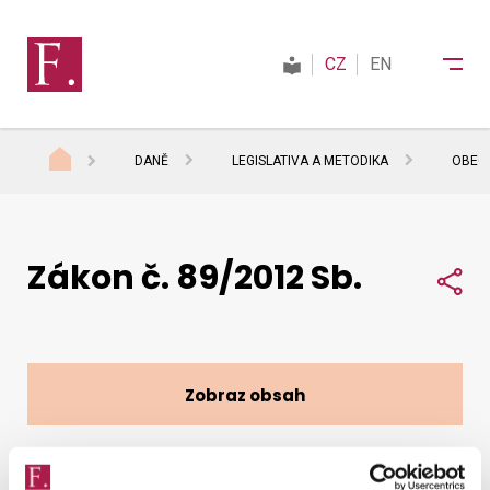
CZ
EN
DANĚ
LEGISLATIVA A METODIKA
OBECN
Finanční správa
Zákon č. 89/2012 Sb.
Daně
Sdí
Mezinárodní spolupráce
Zobraz obsah
Kontakty