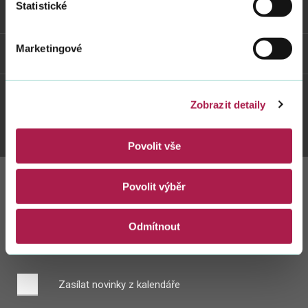
Statistické
Odkazy
Marketingové
Weby FS
Zobrazit detaily
Twitter
Youtube
Facebook
Instagram
Povolit vše
Povolit výběr
Zůstaňte s námi
v kontaktu
Odmítnout
Zasílat novinky z kalendáře