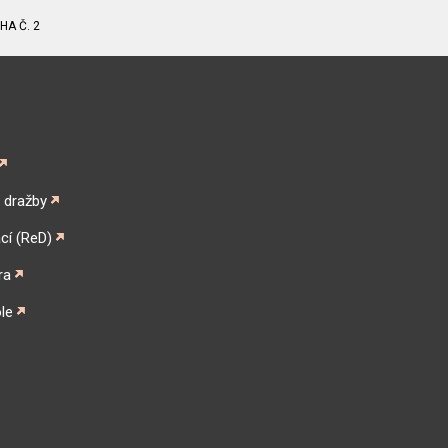
HA Č. 2
é dražby
cí (ReD)
ra
le
gram