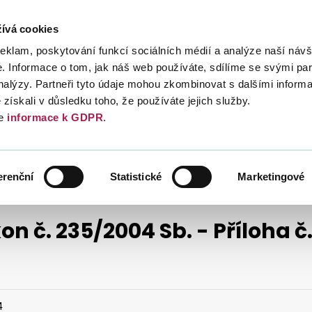
ívá cookies
Daně
Mezinárodní spolupráce
Kont
reklam, poskytování funkcí sociálních médií a analýze naší návš
 Informace o tom, jak náš web používáte, sdílíme se svými par
analýzy. Partneři tyto údaje mohou zkombinovat s dalšími inform
é získali v důsledku toho, že používáte jejich služby.
e
informace k GDPR
.
DAŇOVÉ ZÁKONY
2004
erenční
Statistické
Marketingové
on č. 235/2004 Sb. - Příloha č.
4