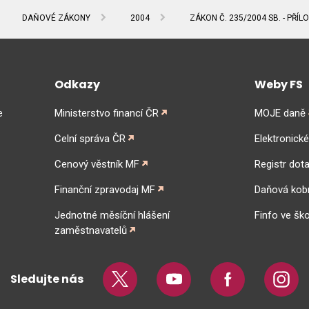
DAŇOVÉ ZÁKONY
2004
ZÁKON Č. 235/2004 SB. - PŘÍLO
Odkazy
Weby FS
e
Ministerstvo financí ČR
MOJE daně
Celní správa ČR
Elektronick
Cenový věstník MF
Registr dota
Finanční zpravodaj MF
Daňová kob
Jednotné měsíční hlášení
Finfo ve ško
zaměstnavatelů
Sledujte nás
Twitter
Youtube
Facebook
Insta