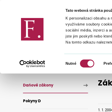
Tato webová stránka použ
Finanční správa
K personalizaci obsahu a 
využíváme soubory cookie.
sociální média, inzerci a 
jste jim poskytli nebo kter
Na tomto odkazu naleznet
DANĚ
LEGISLATIVA A METODIKA
ZÁKON Č. 235/2004 SB. - PŘÍLOHA Č. 2
Výběr
Nutné
Pref
souhlasu
Zák
Daňové zákony
Pokyny D
1. 1. 200