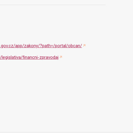
al.gov.cz/app/zakony/?path=/portal/obcan/
legislativa/financni-zpravodaj