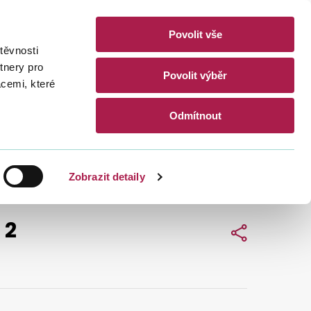
Povolit vše
akty
těvnosti
CZ
EN
tnery pro
Povolit výběr
acemi, které
Hledat
Odmítnout
Zobrazit detaily
 2
Sdílet