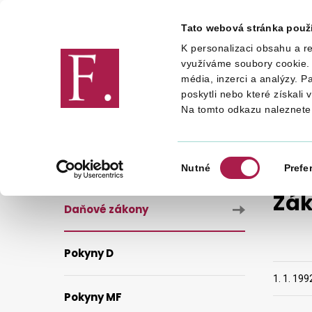
Tato webová stránka použ
K personalizaci obsahu a re
Finanční správa
využíváme soubory cookie. 
média, inzerci a analýzy. P
poskytli nebo které získali 
Na tomto odkazu naleznete
DANĚ
LEGISLATIVA A METODIKA
Výběr
Nutné
Prefe
souhlasu
Zák
Daňové zákony
Pokyny D
1. 1. 199
Pokyny MF