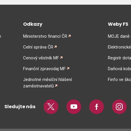
Odkazy
Weby FS
e
Ministerstvo financí ČR
MOJE daně
Celní správa ČR
Elektronick
Cenový věstník MF
Registr dota
Finanční zpravodaj MF
Daňová kob
Jednotné měsíční hlášení
Finfo ve ško
zaměstnavatelů
Sledujte nás
Twitter
Youtube
Facebook
Insta