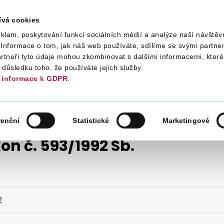
ívá cookies
klam, poskytování funkcí sociálních médií a analýze naší návštěv
Daně
Mezinárodní spolupráce
Kont
Informace o tom, jak náš web používáte, sdílíme se svými partner
artneři tyto údaje mohou zkombinovat s dalšími informacemi, které 
v důsledku toho, že používáte jejich služby.
informace k GDPR
.
DAŇOVÉ ZÁKONY
1992
ZÁKON Č. 593/1992 SB.
renční
Statistické
Marketingové
on č. 593/1992 Sb.
2