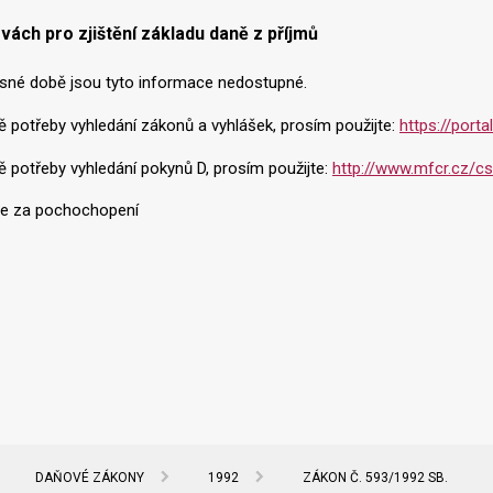
vách pro zjištění základu daně z příjmů
sné době jsou tyto informace nedostupné.
ě potřeby vyhledání zákonů a vyhlášek, prosím použijte:
https://port
ě potřeby vyhledání pokynů D, prosím použijte:
http://www.mfcr.cz/cs/
e za pochochopení
DAŇOVÉ ZÁKONY
1992
ZÁKON Č. 593/1992 SB.