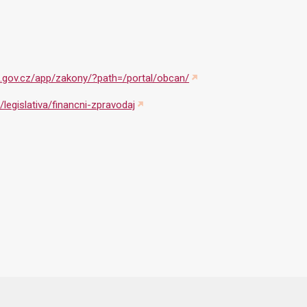
al.gov.cz/app/zakony/?path=/portal/obcan/
legislativa/financni-zpravodaj