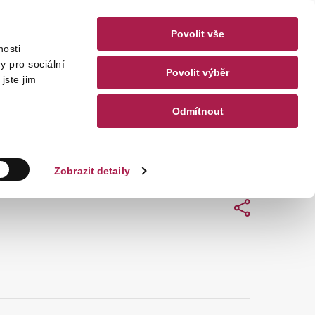
Povolit vše
nosti
akty
CZ
EN
y pro sociální
Povolit výběr
jste jim
Odmítnout
Hledat
Zobrazit detaily
Sdílet