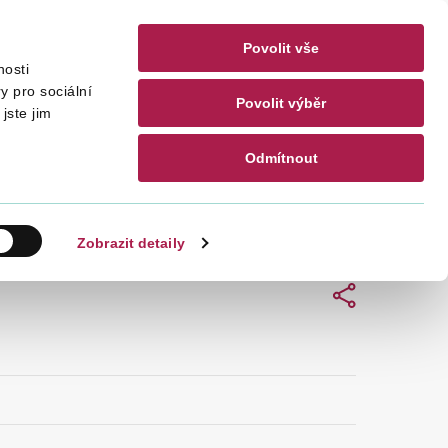
Povolit vše
nosti
akty
CZ
EN
y pro sociální
Povolit výběr
jste jim
Odmítnout
Hledat
Zobrazit detaily
Sdílet