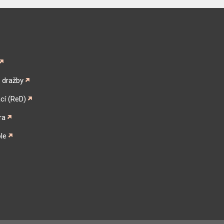
é dražby
cí (ReD)
ra
le
gram