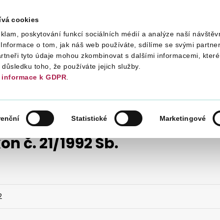
ívá cookies
klam, poskytování funkcí sociálních médií a analýze naší návštěv
Daně
Mezinárodní spolupráce
Kont
Informace o tom, jak náš web používáte, sdílíme se svými partner
artneři tyto údaje mohou zkombinovat s dalšími informacemi, které 
v důsledku toho, že používáte jejich služby.
informace k GDPR
.
DAŇOVÉ ZÁKONY
1992
ZÁKON Č. 21/1992 SB.
renční
Statistické
Marketingové
on č. 21/1992 Sb.
2