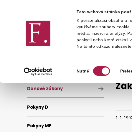
Tato webová stránka použ
K personalizaci obsahu a re
Finanční správa
využíváme soubory cookie. 
média, inzerci a analýzy. P
poskytli nebo které získali 
Na tomto odkazu naleznete
DANĚ
LEGISLATIVA A METODIKA
Výběr
Nutné
Prefe
souhlasu
Zák
Daňové zákony
Pokyny D
1. 1. 199
Pokyny MF