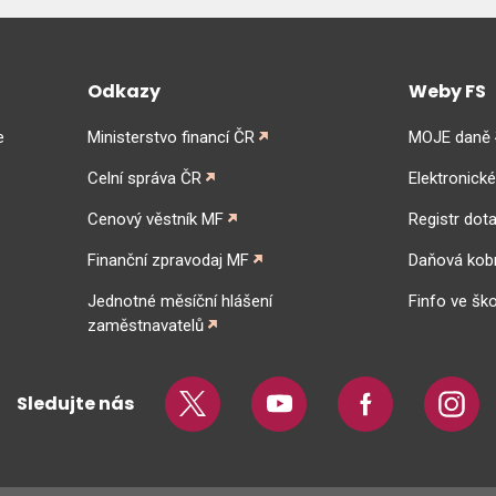
Odkazy
Weby FS
e
Ministerstvo financí ČR
MOJE daně
Celní správa ČR
Elektronick
Cenový věstník MF
Registr dota
Finanční zpravodaj MF
Daňová kob
Jednotné měsíční hlášení
Finfo ve ško
zaměstnavatelů
Sledujte nás
Twitter
Youtube
Facebook
Insta