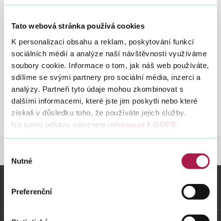
Tato webová stránka používá cookies
Vyhledat na webu
4. 8. 2015
K personalizaci obsahu a reklam, poskytování funkcí
sociálních médií a analýze naší návštěvnosti využíváme
soubory cookie. Informace o tom, jak náš web používáte,
Účinná do 8. 4. 2021.
sdílíme se svými partnery pro sociální média, inzerci a
analýzy. Partneři tyto údaje mohou zkombinovat s
Metodická pomůcka k
St
dalšími informacemi, které jste jim poskytli nebo které
procesním aspektům daňové
20
získali v důsledku toho, že používáte jejich služby.
kontroly
k-
Na tomto odkazu naleznete
informace k GDPR
.
pr
as
Výběr
DANĚ
DAŇOVÝ PROCES
METODIKA
da
Nutné
souhlasu
kon
Preferenční
Vybrané informace