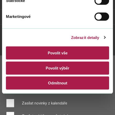
Statistické
Odkazy
Weby FS
Marketingové
Zobrazit detaily
Twitter
Youtube
Facebook
Instagram
Povolit vše
Povolit výběr
Zůstaňte s námi
v kontaktu
Odmítnout
Zasílat novinky z kalendáře