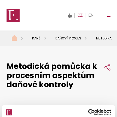
CZ
EN
DANĚ
DAŇOVÝ PROCES
METODIKA
Finanční správa
Metodická pomůcka k
Daně
Sdí
procesním aspektům
daňové kontroly
Mezinárodní spolupráce
Kontakty
Zobraz obsah