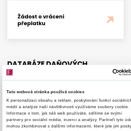
Žádost o vrácení
přeplatku
DATABÁZE DAŇOVÝCH
TISKOPISŮ
Interaktivní formuláře jsou testovány a
Tato webová stránka používá cookies
optimalizovány pro MS Windows od verze 7 a
K personalizaci obsahu a reklam, poskytování funkcí sociálníc
Acrobat Reader 11 a novější.
médií a analýze naší návštěvnosti využíváme soubory cookie.
Informace o tom, jak náš web používáte, sdílíme se svými
V případě technických problémů s vyplňováním
partnery pro sociální média, inzerci a analýzy. Partneři tyto úd
interaktivních tiskopisů/aplikací použijte
mohou zkombinovat s dalšími informacemi, které jste jim posky
formulář pro technickou podporu
.