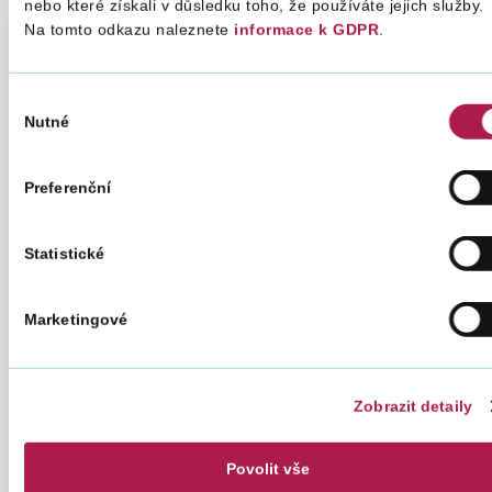
nebo které získali v důsledku toho, že používáte jejich služby.
Na tomto odkazu naleznete
informace k GDPR
.
Druh tiskopisů
Filtrovat
tiskopisy
Výběr
Nutné
souhlasu
Rok
Preferenční
Statistické
Skupiny tiskopisů
Marketingové
Registrace
Všeobecné
Zobrazit detaily
Vyměřovací řízení
Povolit vše
Přísně zúčtovatelné, stvrzenky, ceniny, účtenky