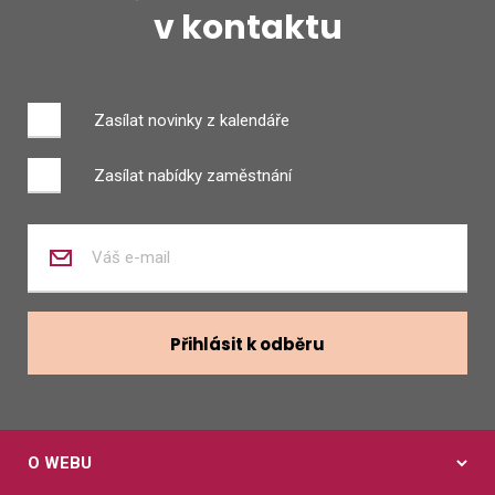
v kontaktu
Zasílat novinky z kalendáře
Zasílat nabídky zaměstnání
Zadejte
váš
e-
mail
Přihlásit k odběru
O WEBU