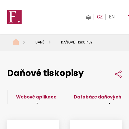
CZ
EN
DANĚ
DAŇOVÉ TISKOPISY
Finanční správa
Daňové tiskopisy
Daně
Sdí
Mezinárodní spolupráce
Webové aplikace
Databáze daňových tis
Kontakty