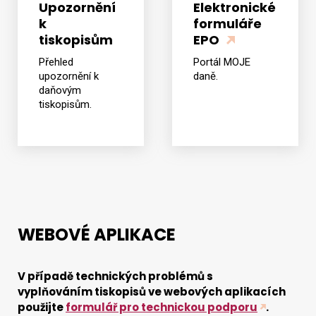
Upozornění
Elektronické
k
formuláře
tiskopisům
EPO
Vyhledat na webu
Přehled
Portál MOJE
upozornění k
daně.
daňovým
tiskopisům.
WEBOVÉ APLIKACE
V případě technických problémů s
vyplňováním tiskopisů ve webových aplikacích
použijte
formulář pro technickou podporu
.