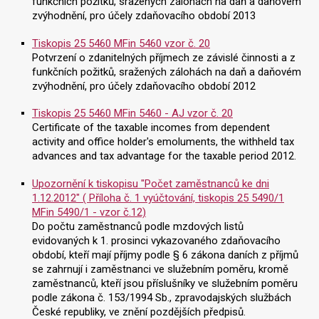
funkčních požitků, sražených zálohách na daň a daňovém
zvýhodnění, pro účely zdaňovacího období 2013
Tiskopis 25 5460 MFin 5460 vzor č. 20
Potvrzení o zdanitelných příjmech ze závislé činnosti a z
funkčních požitků, sražených zálohách na daň a daňovém
zvýhodnění, pro účely zdaňovacího období 2012
Tiskopis 25 5460 MFin 5460 - AJ vzor č. 20
Certificate of the taxable incomes from dependent
activity and office holder's emoluments, the withheld tax
advances and tax advantage for the taxable period 2012.
Upozornění k tiskopisu "Počet zaměstnanců ke dni
1.12.2012" ( Příloha č. 1 vyúčtování, tiskopis 25 5490/1
MFin 5490/1 - vzor č.12)
Do počtu zaměstnanců podle mzdových listů
evidovaných k 1. prosinci vykazovaného zdaňovacího
období, kteří mají příjmy podle § 6 zákona daních z příjmů
se zahrnují i zaměstnanci ve služebním poměru, kromě
zaměstnanců, kteří jsou příslušníky ve služebním poměru
podle zákona č. 153/1994 Sb., zpravodajských službách
České republiky, ve znění pozdějších předpisů.