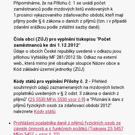
Připomínáme, že na Přílohu č. 1 se uvádí počet
zaměstnanců podle mzdových listů evidovaných k
1.prosinci vykazovaného zdaňovacího období, kteří mají
příjmy podle § 6 zákona o daních z příjmů (tzn. i v případě
zdanění srážkou podle zvláštní sazby daně).
Čísla obcí (ZÚJ) pro vyplnění tiskopisu "Počet
zaměstnanců ke dni 1.12.2012"
Údaje o obcích České republiky uvedené v odkazu jsou
přílohou Vyhlášky MF 281/2012 Sb. Odkaz na externí
web., která mimo jiné obsahuje sloupce Název obce a
Kód základní územní jednotky (ZÚJ).
Kódy států pro vyplnění Přílohy č. 2 -
Přehled
souhrnných údajů zaznamenaných na mzdových listech
poplatníků uvedených v § 2 odst. 3 zákona o daních z
příjmů" (
25 5530 MFin 5530 vzor č.9
) a "Přiznání k dani z
příjmů fyzických osob za zdaňovací období 2012"
naleznete
Kódy států
Prohlášení poplatníka daně z příjmů fyzických osob ze
závislé činnosti a z funkčních požitků (Tiskopis 25 5457
MFin 5457 – vzor č. 22)