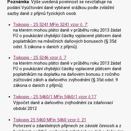
Poznámka
: Výše uvedená povinnost se nevztahuje na
podání Vyúčtování daně vybírané srážkou podle zvláštní
sazby daně z příjmů fyzických osob.
Tiskopis - 25 5241 MFin 5241 vzor č. 7'
na kterém mohou plátci daně v průběhu roku 2013 žádat
FÚ o poukázání chybějící částky vyplacené plátcem daně
poplatníkům na měsíčních daňových bonusech (§ 35d
odst. 5 zákona o daních z příjmů).
Tiskopis - 25 5246 vzor č. 7
na kterém mohou plátci daně v průběhu roku 2013 žádat
FÚ o poukázání chybějící částky vyplacené plátcem daně
poplatníkům na doplatku na daňovém bonusu z ročního
zúčtování záloh a daňového zvýhodnění (§ 35d odst. 9
zákona o daních z příjmů).
Tiskopis - 25 5460/1 MFin 5460/1 vzor č.17
Výpočet daně a daňového zvýhodnění za zdaňovací
období 2012
Tiskopis 25 5460 MFin 5460 vzor č. 21
Potvrzení o zdanitelných příjmech ze závislé činnosti a z