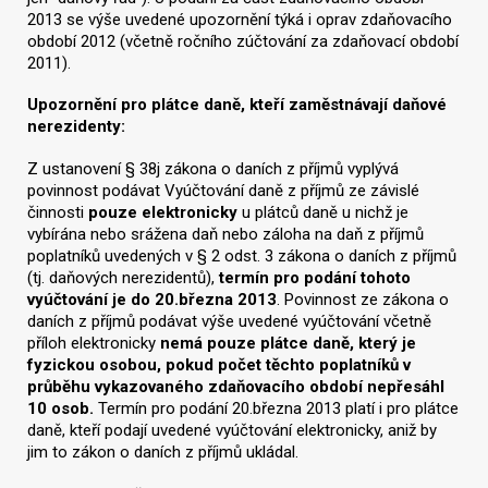
2013 se výše uvedené upozornění týká i oprav zdaňovacího
období 2012 (včetně ročního zúčtování za zdaňovací období
2011).
Upozornění pro plátce daně, kteří zaměstnávají daňové
nerezidenty:
Z ustanovení § 38j zákona o daních z příjmů vyplývá
povinnost podávat Vyúčtování daně z příjmů ze závislé
činnosti
pouze elektronicky
u plátců daně u nichž je
vybírána nebo srážena daň nebo záloha na daň z příjmů
poplatníků uvedených v § 2 odst. 3 zákona o daních z příjmů
(tj. daňových nerezidentů),
termín pro podání tohoto
vyúčtování je do 20.března 2013
. Povinnost ze zákona o
daních z příjmů podávat výše uvedené vyúčtování včetně
příloh elektronicky
nemá pouze plátce daně, který je
fyzickou osobou, pokud počet těchto poplatníků v
průběhu vykazovaného zdaňovacího období nepřesáhl
10 osob.
Termín pro podání 20.března 2013 platí i pro plátce
daně, kteří podají uvedené vyúčtování elektronicky, aniž by
jim to zákon o daních z příjmů ukládal.