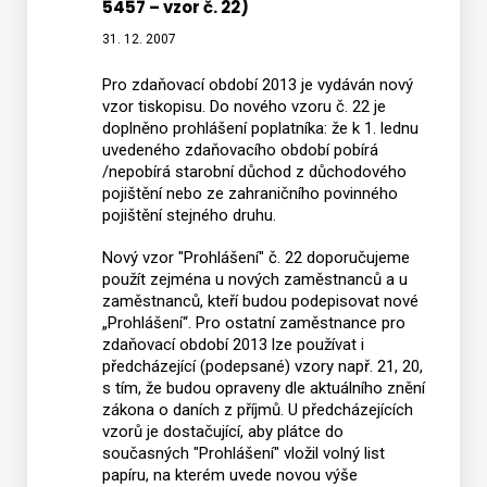
5457 – vzor č. 22)
fyzick
31. 12. 2007
osob
ze
Pro zdaňovací období 2013 je vydáván nový
závislé
vzor tiskopisu. Do nového vzoru č. 22 je
doplněno prohlášení poplatníka: že k 1. lednu
činnost
uvedeného zdaňovacího období pobírá
a
/nepobírá starobní důchod z důchodového
z
pojištění nebo ze zahraničního povinného
funkčn
pojištění stejného druhu.
požitk
Nový vzor "Prohlášení" č. 22 doporučujeme
(Tisko
použít zejména u nových zaměstnanců a u
25
zaměstnanců, kteří budou podepisovat nové
5457
„Prohlášení“. Pro ostatní zaměstnance pro
zdaňovací období 2013 lze používat i
MFin
předcházející (podepsané) vzory např. 21, 20,
5457
s tím, že budou opraveny dle aktuálního znění
–
zákona o daních z příjmů. U předcházejících
vzor
vzorů je dostačující, aby plátce do
současných "Prohlášení" vložil volný list
č.
papíru, na kterém uvede novou výše
22)