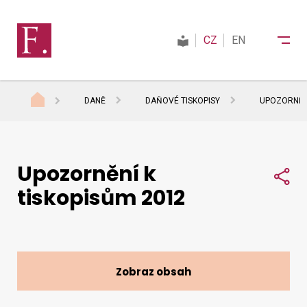
CZ
EN
DANĚ
DAŇOVÉ TISKOPISY
UPOZORNĚNÍ
Finanční správa
Upozornění k
Daně
Sdí
tiskopisům 2012
Mezinárodní spolupráce
Kontakty
Zobraz obsah