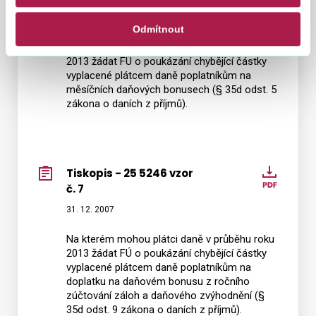
25
31. 12. 2007
Odmítnout
5241
Na kterém mohou plátci daně v průběhu roku
MFin
2013 žádat FÚ o poukázání chybějící částky
5241
vyplacené plátcem daně poplatníkům na
vzor
měsíčních daňových bonusech (§ 35d odst. 5
zákona o daních z příjmů).
č.
7
Tiskopis - 25 5246 vzor
Tiskop
č. 7
-
25
31. 12. 2007
5246
Na kterém mohou plátci daně v průběhu roku
vzor
2013 žádat FÚ o poukázání chybějící částky
č.
vyplacené plátcem daně poplatníkům na
7
doplatku na daňovém bonusu z ročního
zúčtování záloh a daňového zvýhodnění (§
35d odst. 9 zákona o daních z příjmů).