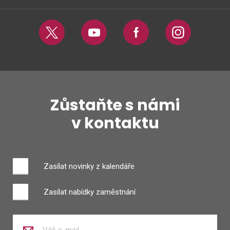
Twitter
Youtube
Facebook
Instagram
Zůstaňte s námi
v kontaktu
Zasílat novinky z kalendáře
Zasílat nabídky zaměstnání
Zadejte
váš