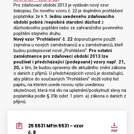
Pro zdaňovací období 2013 je vydáván nový vzor
tiskopisu. Do nového vzoru č. 22 je doplněno prohlášení
poplatníka: že k
1. lednu uvedeného zdaňovacího
období pobírá /nepobírá starobní důchod
z
důchodového pojištění nebo ze zahraničního povinného
pojištění stejného druhu.
Nový vzor "Prohlášení" č. 22
doporučujeme použít
zejména u nových zaměstnanců a u zaměstnanců, kteří
budou podepisovat nové „Prohlášení“.
Pro ostatní
zaměstnance pro zdaňovací období 2013 lze
používat i předcházející (podepsané) vzory např. 21,
20,
s tím, že budou opraveny dle aktuálního znění zákona
o daních z příjmů. U předcházejících vzorů je dostačující,
aby plátce do současných "Prohlášení" vložil volný list
papíru, na kterém uvede novou výše uvedenou
skutečnost, která má vliv na uplatnění/poskytnutí slevy na
poplatníka podle § 35b odst. 1 písm. a) zákona o daních z
příjmů.
25 5531 MFin 5531 - vzor
25
č. 8
5531