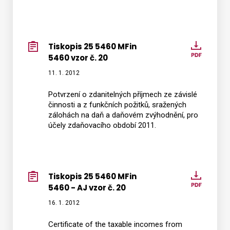
Tiskopis 25 5460 MFin
Tiskop
5460 vzor č. 20
25
5460
11. 1. 2012
MFin
Potvrzení o zdanitelných příjmech ze závislé
5460
činnosti a z funkčních požitků, sražených
vzor
zálohách na daň a daňovém zvýhodnění, pro
č.
účely zdaňovacího období 2011.
20
Tiskopis 25 5460 MFin
Tiskop
5460 - AJ vzor č. 20
25
5460
16. 1. 2012
MFin
Certificate of the taxable incomes from
5460