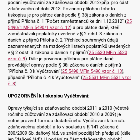
podání vyúčtování za zdaňovací období 2012/příp. pro část
zdaňovacího období 2013. Povinnou přílohou tohoto
tiskopisu je pro plátce daně podle § 38j zákona o daních z
příjmů Příloha č. 1 "Počet zaměstnanců ke dni 1.12.2012" (
25
5490/1 MFin 5490/1 vzor č. 12
) a pro plátce daně, kteří
zaměstnávali poplatníky uvedené v § 2 odst. 3 zákona o
daních z příjmů Příloha č. 2 "Přehled souhrnných údajů
zaznamenaných na mzdových listech poplatníků uvedených
v § 2 odst. 3 zákona o daních z příjmů"(
25 5530 MFin 5530
vzor č. 9
). Dále je povinnou přílohou pro plátce daně
provádějící opravy podle § 38i zákona o daních z příjmů
"Příloha č. 3 k Vyúčtování (
25 5490 MFin 5490 vzor č. 13
),
případně "Příloha č. 4 k Vyúčtování" (
25 5531 MFin 5531 vzor
č. 8
).
UPOZORNĚNÍ k tiskopisu Vyúčtování:
Opravy týkající se zdaňovacího období 2011 a 2010 (včetně
ročního zúčtování za zdaňovací období 2010 a 2009) je
nutné provést formou dodatečného Vyúčtování k tomuto
zdaňovacímu období, a to v souladu s § 141 zákona č.
280/2009 Sb.,daňový řád, ve znění pozdějších předpisů (dále
jen “daňový řád”). U podání za část zdaňovacího období