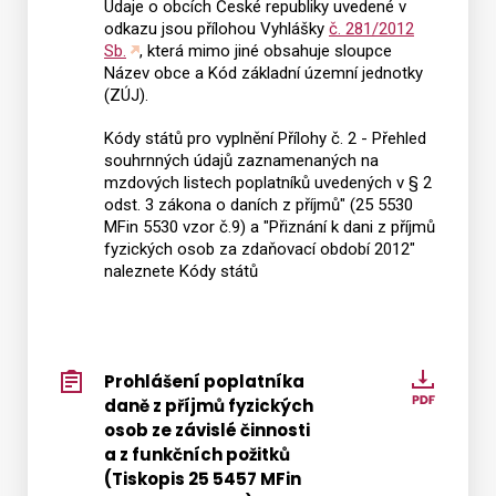
Údaje o obcích České republiky uvedené v
č.
odkazu jsou přílohou Vyhlášky
č. 281/2012
12)
Sb.
, která mimo jiné obsahuje sloupce
Název obce a Kód základní územní jednotky
(ZÚJ).
Kódy států pro vyplnění Přílohy č. 2 - Přehled
souhrnných údajů zaznamenaných na
mzdových listech poplatníků uvedených v § 2
odst. 3 zákona o daních z příjmů" (25 5530
MFin 5530 vzor č.9) a "Přiznání k dani z příjmů
fyzických osob za zdaňovací období 2012"
naleznete Kódy států
Prohlášení poplatníka
Prohlá
daně z příjmů fyzických
poplat
osob ze závislé činnosti
daně
a z funkčních požitků
z
(Tiskopis 25 5457 MFin
příjmů