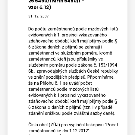
25 5490/1 MFin 5490/1 -
zaměs
vzor č. 12)
ke
31. 12. 2007
dni
1.
Do počtu zaměstnanců podle mzdových listů
12.
evidovaných k 1. prosinci vykazovaného
zdaňovacího období, kteří mají příjmy podle §
2012"
6 zákona daních z příjmů se zahrnují i
(
zaměstnanci ve služebním poměru, kromě
Příloh
zaměstnanců, kteří jsou příslušníky ve
č.
služebním poměru podle zákona č. 153/1994
Sb., zpravodajských službách České republiky,
1
ve znění pozdějších předpisů. Připomínáme,
vyúčto
že na Přílohu č. 1 se uvádí počet
tiskopi
zaměstnanců podle mzdových listů
25
evidovaných k 1.prosinci vykazovaného
zdaňovacího období, kteří mají příjmy podle §
5490/1
6 zákona o daních z příjmů (tzn. i v případě
MFin
zdanění srážkou podle zvláštní sazby daně).
5490/1
-
Čísla obcí (ZÚJ) pro vyplnění tiskopisu "Počet
zaměstnanců ke dni 1.12.2012"
vzor