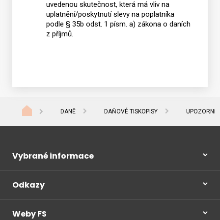
uvedenou skutečnost, která má vliv na
uplatnění/poskytnutí slevy na poplatníka
podle § 35b odst. 1 písm. a) zákona o daních
z příjmů.
DANĚ
DAŇOVÉ TISKOPISY
UPOZORNĚNÍ
Vybrané informace
Odkazy
Weby FS