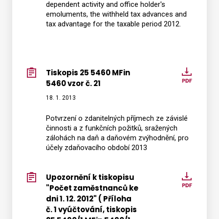
dependent activity and office holder's
-
emoluments, the withheld tax advances and
AJ
tax advantage for the taxable period 2012.
vzor
č.
20
Tiskopis 25 5460 MFin
Tiskop
5460 vzor č. 21
25
5460
18. 1. 2013
MFin
Potvrzení o zdanitelných příjmech ze závislé
5460
činnosti a z funkčních požitků, sražených
vzor
zálohách na daň a daňovém zvýhodnění, pro
č.
účely zdaňovacího období 2013
21
Upozornění k tiskopisu
Upozor
"Počet zaměstnanců ke
k
dni 1. 12. 2012" ( Příloha
tiskop
č. 1 vyúčtování, tiskopis
"Počet