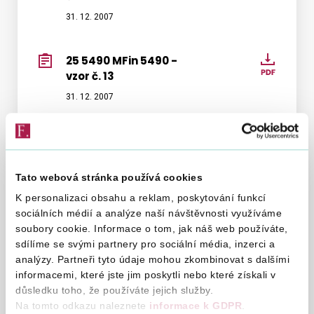
MFin
31. 12. 2007
5531
-
25 5490 MFin 5490 -
25
vzor
vzor č. 13
5490
č.
MFin
31. 12. 2007
8
5490
-
25 5530 MFin 5530 -
25
vzor
vzor č. 9
5530
č.
MFin
31. 12. 2007
Tato webová stránka používá cookies
13
5530
K personalizaci obsahu a reklam, poskytování funkcí
-
sociálních médií a analýze naší návštěvnosti využíváme
25 5459/1 MFin 5459/1 -
25
vzor
soubory cookie. Informace o tom, jak náš web používáte,
vzor č. 17
5459/1
sdílíme se svými partnery pro sociální média, inzerci a
č.
MFin
31. 12. 2007
analýzy. Partneři tyto údaje mohou zkombinovat s dalšími
9
5459/1
informacemi, které jste jim poskytli nebo které získali v
-
důsledku toho, že používáte jejich služby.
25 5490/1 MFin 5490/1 -
25
Na tomto odkazu naleznete
informace k GDPR
.
vzor