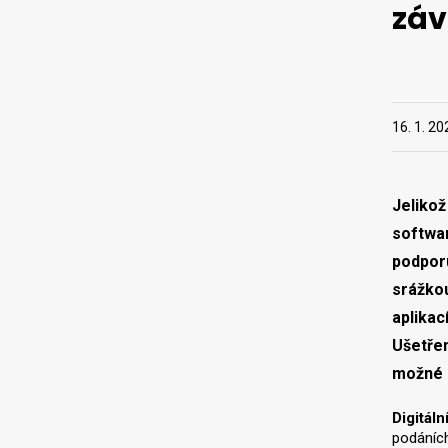
záv
16. 1. 20
Jeliko
softwar
podporu
srážkou
aplikac
Ušetřen
možné p
Digitáln
podáních