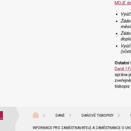
MOJE d
Vyúčt
Žádos
měsíč
Žádos
dopla
Vyúčt
(včet
Ostatní
Daně | F
správa j
zveřejně
tiskopis
DANĚ
DAŇOVÉ TISKOPISY
INFORMACE PRO ZAMĚSTNAVATELE A ZAMĚSTNANCE O UKONČ