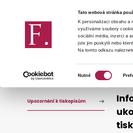
Tato webová stránka použ
Finanční správa
K personalizaci obsahu a 
využíváme soubory cookie.
sociální média, inzerci a 
jste jim poskytli nebo kter
Na tomto odkazu naleznet
DANĚ
DAŇOVÉ TISKOPISY
INFORMACE PRO ZAMĚSTNAVATELE A ZAMĚSTNANCE O UKONČ
Výběr
Nutné
Pref
souhlasu
Inf
Upozornění k tiskopisům
uko
tis