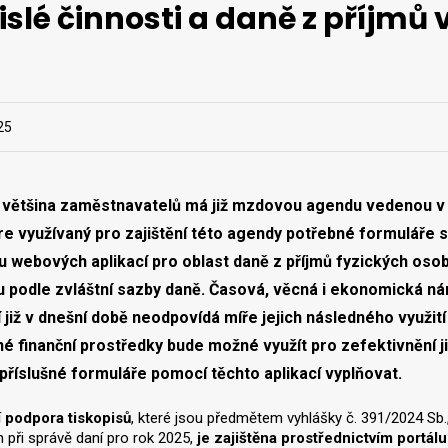
islé činnosti a daně z příjmů
25
ž většina zaměstnavatelů má již mzdovou agendu vedenou v
e využívaný pro zajištění této agendy potřebné formuláře 
 webových aplikací pro oblast daně z příjmů fyzických osob 
 podle zvláštní sazby daně
. Časová, věcná i ekonomická n
í již v dnešní době neodpovídá míře jejich následného využi
é finanční prostředky bude možné využít pro zefektivnění ji
říslušné formuláře pomocí těchto aplikací vyplňovat.
í podpora tiskopisů
, které jsou předmětem vyhlášky č. 391/2024 Sb.
 při správě daní pro rok 2025,
je zajištěna prostřednictvím portá