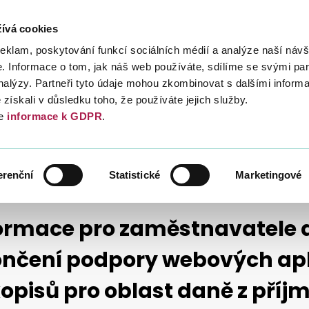
ívá cookies
Daně
Mezinárodní spolupráce
Kont
reklam, poskytování funkcí sociálních médií a analýze naší návš
 Informace o tom, jak náš web používáte, sdílíme se svými par
analýzy. Partneři tyto údaje mohou zkombinovat s dalšími inform
é získali v důsledku toho, že používáte jejich služby.
e
informace k GDPR
.
UPOZORNĚNÍ K TISKOPISŮM
DAŇ Z PŘÍJMŮ FYZICKÝCH OSOB ZE ZÁVIS
ENÍ PODPORY WEBOVÝCH APLIKACÍ K VYPLŇOVÁNÍ TISKOPISŮ PRO OBLAST DA
erenční
Statistické
Marketingové
ormace pro zaměstnavatele 
nčení podpory webových apl
kopisů pro oblast daně z příj