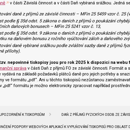
aně
v části Závislá činnost a v části Daň vybíraná srážkou. Jedná se
ování daně z příjmů ze závislé činnosti – MFin 25 5459 vzor č. 25 (v
t podle § 35d odst. 5 zákona o daních z příjmů o poukázání chybě
ních daňových bonusech – MFin 25 5241 vzor č. 13,
t podle § 35d odst. 9 zákona o daních z příjmů o poukázání chybě
tku na daňovém bonusu z ročního vyúčtování záloh a daňového zvý
ování daně vybírané srážkou podle zvláštní sazby daně z příjmů fy
ně přílohy).
 tzv. nepovinné tiskopisy jsou pro rok 2025 k dispozici na web
inanční správa
v části Daň z příjmů FO ze závislé činnosti. Formát a 
e vydává na základě požadavků plátců daně pro jejich potřeby a snaz
ny ve formátu „pdf“. Ani u těchto tiskopisů nezůstanou zaměstnavat
 v „pdf“ formátu je možno elektronicky zpracovat například prostře
UPOZORNĚNÍ K TISKOPISŮM
DAŇ Z PŘÍJMŮ FYZICKÝCH OSOB ZE ZÁVIS
ENÍ PODPORY WEBOVÝCH APLIKACÍ K VYPLŇOVÁNÍ TISKOPISŮ PRO OBLAST DA