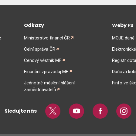
Odkazy
Weby FS
e
Ministerstvo financí ČR
MOJE daně
Celní správa ČR
Elektronick
Cenový věstník MF
Registr dota
Finanční zpravodaj MF
Daňová kob
Jednotné měsíční hlášení
Finfo ve ško
zaměstnavatelů
Sledujte nás
Twitter
Youtube
Facebook
Insta