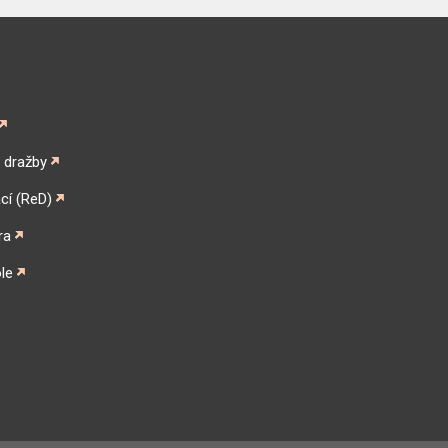
é dražby
cí (ReD)
ra
le
gram