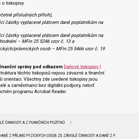
 o tiskopisy
četně příslušných příloh),
jící částky vyplacené plátcem daně poplatníkům na
jící částky vyplacené plátcem daně poplatníkům na
hodnění – MFin 25 5246 vzor č. 13 a
zických/právnických osob – MFin 25 5466 vzor č. 19
u finanční správy pod odkazem
Daňové tiskopisy |
struktura těchto tiskopisů nejsou závazné a finanční
ší orientaci. Všechny zde uvedené tiskopisy jsou
elé a zaměstnanci bez digitální podpory, neboť
dnictvím programu Acrobat Reader.
LÉ ČINNOSTI A Z FUNKČNÍCH POŽITKŮ
NĚ Z PŘÍJMŮ FYZICKÝCH OSOB ZE ZÁVISLÉ ČINNOSTI A DANĚ Z PŘÍJMŮ VYBÍ