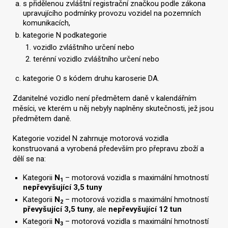
s přidělenou zvláštní registrační značkou podle zákona
upravujícího podmínky provozu vozidel na pozemních
komunikacích,
kategorie N podkategorie
vozidlo zvláštního určení nebo
terénní vozidlo zvláštního určení nebo
kategorie O s kódem druhu karoserie DA.
Zdanitelné vozidlo není předmětem daně v kalendářním
měsíci, ve kterém u něj nebyly naplněny skutečnosti, jež jsou
předmětem daně.
Kategorie vozidel N zahrnuje motorová vozidla
konstruovaná a vyrobená především pro přepravu zboží a
dělí se na:
Kategorii
N
– motorová vozidla s maximální hmotností
1
nepřevyšující 3,5 tuny
Kategorii
N
– motorová vozidla s maximální hmotností
2
převyšující 3,5 tuny
, ale
nepřevyšující 12 tun
Kategorii
N
– motorová vozidla s maximální hmotností
3