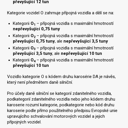
převyšující 12 tun
Kategorie vozidel O zahrnuje přípojná vozidla a dělí se na:
Kategorii
O
– přípojná vozidla s maximální hmotností
1
nepřevyšující 0,75 tuny
Kategorii
O
– přípojná vozidla s maximální hmotností
2
převyšující 0,75 tuny
, ale
nepřevyšující 3,5 tuny
Kategorii
O
– přípojná vozidla s maximální hmotností
3
převyšující 3,5 tuny
, ale
nepřevyšující 10 tun
Kategorii
O
– přípojná vozidla s maximální hmotností
4
převyšující 10 tun
Vozidlo kategorie O s kódem druhu karosérie DA je návěs,
který není předmětem daně silniční.
Pro účely daně silniční se kategorií zdanitelného vozidla,
podkategorií zdanitelného vozidla nebo jeho kódem druhu
karoserie rozumí kategorie, podkategorie nebo kód druhu
karoserie podle přímo použitelného předpisu Evropské unie
upravujícího schvalování motorových vozidel a jejich
přípojných vozidel.