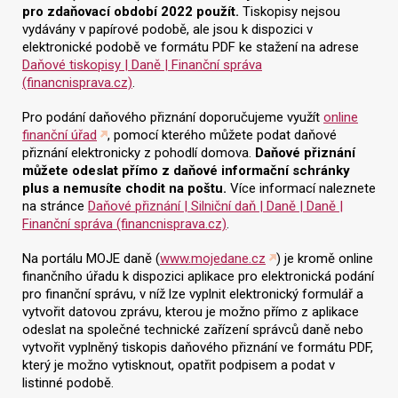
pro zdaňovací období 2022 použít.
Tiskopisy nejsou
vydávány v papírové podobě, ale jsou k dispozici v
elektronické podobě ve formátu PDF ke stažení na adrese
Daňové tiskopisy | Daně | Finanční správa
(financnisprava.cz)
.
Pro podání daňového přiznání doporučujeme využít
online
finanční úřad
, pomocí kterého můžete podat daňové
přiznání elektronicky z pohodlí domova.
Daňové přiznání
můžete odeslat přímo z daňové informační schránky
plus a nemusíte chodit na poštu.
Více informací naleznete
na stránce
Daňové přiznání | Silniční daň | Daně | Daně |
Finanční správa (financnisprava.cz)
.
Na portálu MOJE daně (
www.mojedane.cz
) je kromě online
finančního úřadu k dispozici aplikace pro elektronická podání
pro finanční správu, v níž lze vyplnit elektronický formulář a
vytvořit datovou zprávu, kterou je možno přímo z aplikace
odeslat na společné technické zařízení správců daně nebo
vytvořit vyplněný tiskopis daňového přiznání ve formátu PDF,
který je možno vytisknout, opatřit podpisem a podat v
listinné podobě.