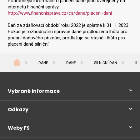
Podrobnější informace o placení daně jsou uveřejněny na
internetu Finanční správy
http://www.financnisprava.cz/cs/dane/placeni-dani
Daň za zdaňovací období roku 2022 je splatná k 31. 1. 2023.
Pokud je rozhodnutím správce daně prodloužena lhůta pro
podání daňového přiznání, prodlužuje se stejně i lhůta pro
placení daně silniční.
DANĚ
DANĚ
SILNIČNÍ DAŇ
IN
Vybrané informace
Odkazy
Weby FS