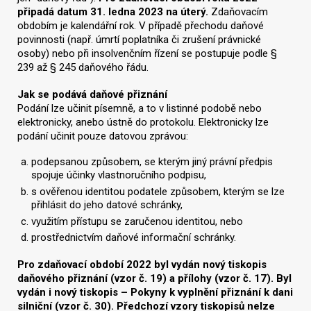
připadá datum 31. ledna 2023 na úterý.
Zdaňovacím
obdobím je kalendářní rok. V případě přechodu daňové
povinnosti (např. úmrtí poplatníka či zrušení právnické
osoby) nebo při insolvenčním řízení se postupuje podle §
239 až § 245 daňového řádu.
Jak se podává daňové přiznání
Podání lze učinit písemně, a to v listinné podobě nebo
elektronicky, anebo ústně do protokolu. Elektronicky lze
podání učinit pouze datovou zprávou:
podepsanou způsobem, se kterým jiný právní předpis
spojuje účinky vlastnoručního podpisu,
s ověřenou identitou podatele způsobem, kterým se lze
přihlásit do jeho datové schránky,
využitím přístupu se zaručenou identitou, nebo
prostřednictvím daňové informační schránky.
Pro zdaňovací období 2022 byl vydán nový tiskopis
daňového přiznání (vzor č. 19) a přílohy (vzor č. 17). Byl
vydán i nový tiskopis – Pokyny k vyplnění přiznání k dani
silniční (vzor č. 30). Předchozí vzory tiskopisů nelze