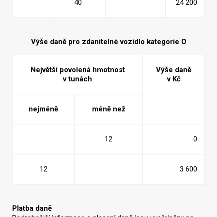
40
24 200
Výše daně pro zdanitelné vozidlo kategorie O
Největší povolená hmotnost
Výše daně
v tunách
v Kč
nejméně
méně než
12
0
12
3 600
Platba daně