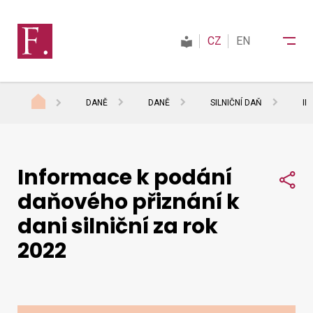
CZ
EN
DANĚ
DANĚ
SILNIČNÍ DAŇ
IN
Finanční správa
Informace k podání
Daně
Sdí
daňového přiznání k
dani silniční za rok
Mezinárodní spolupráce
2022
Kontakty