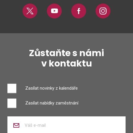
Twitter
Youtube
Facebook
Instagram
Zůstaňte s námi
v kontaktu
Zasílat novinky z kalendáře
Zasílat nabídky zaměstnání
Zadejte
váš
e-