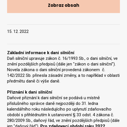
Zobraz obsah
Vyhledat na webu
15. 12. 2022
Základní informace k dani silniční
Daň silniční upravuje zákon č. 16/1993 Sb., o dani silniční, ve
znění pozdějších předpisů (dále jen "zákon o dani silniční").
Novela zákona o dani silniční provedená zákonem č.
142/2022 Sb. přinesla zásadní změny, a to například v oblasti
předmětu daně či výše daně.
Přiznání k dani silniční
Daňové přiznání k dani silniční se podává u místně
příslušného správce daně nejpozději do 31. ledna
kalendářního roku následujícího po uplynutí zdaňovacího
období s přihlédnutím k ustanovení § 33 odst. 4 zákona č.
280/2009 Sb., daňový řád, ve znění pozdějších předpisů (dále
jen "daňový řád").
Pro zdaňovací období roku 2022