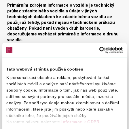
Primárním zdrojem informace o vozidle je technický
průkaz zdanitelného vozidla a údaje v jiných
technických dokladech ke zdanitelnému vozidlu se
použijí až tehdy, pokud nejsou v technickém průkazu
obsaženy. Pokud není uveden druh karoserie,
doporučujeme vycházet primárně z informace o druhu
vozidla.
Zálohy na daň silniční
Zálohy na daň silniční se od roku 2022 neplatí.
Registrace k dani silniční
Tato webová stránka používá cookies
Povinnost registrace k dani silniční byla zrušena, tzn. že noví
K personalizaci obsahu a reklam, poskytování funkcí
poplatníci se nebudou k dani silniční registrovat a u
sociálních médií a analýze naší návštěvnosti využíváme
stávajících poplatníků bude registrace k dani silniční zrušena
soubory cookie. Informace o tom, jak náš web používáte,
ze zákona bez jejich součinnosti a bez vydávání rozhodnutí.
sdílíme se svými partnery pro sociální média, inzerci a
Výše daně pro zdanitelná vozidla
analýzy. Partneři tyto údaje mohou zkombinovat s dalšími
Výše daně silniční za zdanitelné vozidlo je uvedena v příloze
informacemi, které jste jim poskytli nebo které získali v
k zákonu o dani silniční, a to v následujícím znění.
důsledku toho, že používáte jejich služby.
Na tomto odkazu naleznete
informace k GDPR
.
Výše daně pro zdanitelné vozidlo kategorie N s kódem