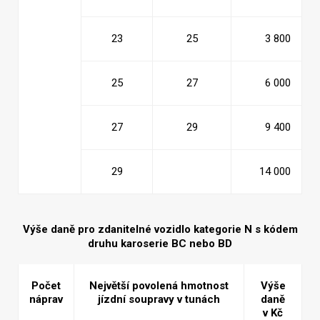
23
25
3 800
25
27
6 000
27
29
9 400
29
14 000
Výše daně pro zdanitelné vozidlo kategorie N s kódem
druhu karoserie BC nebo BD
Počet
Největší povolená hmotnost
Výše
náprav
jízdní soupravy v tunách
daně
v Kč