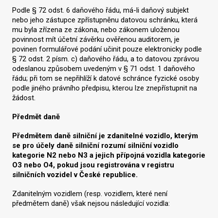
Podle § 72 odst. 6 daňového řádu, má-li daňový subjekt
nebo jeho zástupce zpřístupněnu datovou schránku, která
mu byla zřízena ze zákona, nebo zákonem uloženou
povinnost mít účetní závěrku ověřenou auditorem, je
povinen formulářové podání učinit pouze elektronicky podle
§ 72 odst. 2 písm. c) daňového řádu, a to datovou zprávou
odeslanou způsobem uvedeným v § 71 odst. 1 daňového
řádu; při tom se nepřihlíží k datové schránce fyzické osoby
podle jiného právního předpisu, kterou lze znepřístupnit na
žádost.
Předmět daně
Předmětem daně silniční je zdanitelné vozidlo, kterým
se pro účely daně silniční rozumí silniční vozidlo
kategorie N2 nebo N3 a jejich přípojná vozidla kategorie
O3 nebo O4, pokud jsou registrována v registru
silničních vozidel v České republice.
Zdanitelným vozidlem (resp. vozidlem, které není
předmětem daně) však nejsou následující vozidla: