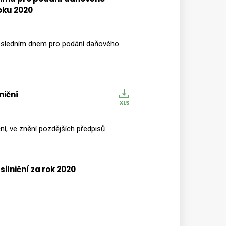
roku 2020
 posledním dnem pro podání daňového
niční
Daňová
kalkulačka
k
iční, ve znění pozdějších předpisů
výpočtu
snížení
daně
ilniční za rok 2020
silniční