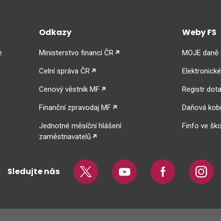
Odkazy
Weby FS
e
Ministerstvo financí ČR
MOJE daně
Celní správa ČR
Elektronick
Cenový věstník MF
Registr dota
Finanční zpravodaj MF
Daňová kob
Jednotné měsíční hlášení
Finfo ve ško
zaměstnavatelů
Sledujte nás
Twitter
Youtube
Facebook
Insta