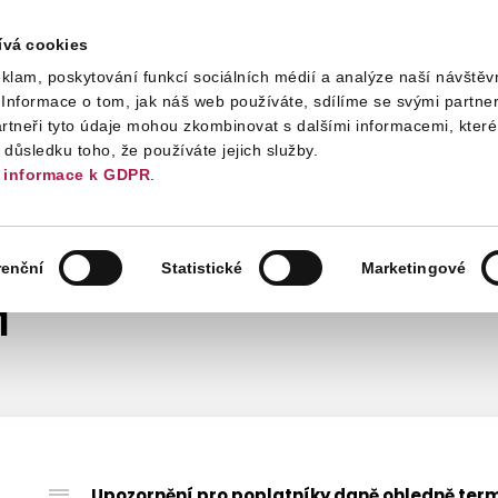
ívá cookies
klam, poskytování funkcí sociálních médií a analýze naší návštěv
Daně
Mezinárodní spolupráce
Kont
Informace o tom, jak náš web používáte, sdílíme se svými partner
artneři tyto údaje mohou zkombinovat s dalšími informacemi, které 
v důsledku toho, že používáte jejich služby.
informace k GDPR
.
INFORMACE, METODIKA, STANOVISKA
2021
renční
Statistické
Marketingové
1
Upozornění pro poplatníky daně ohledně ter