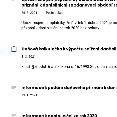
přiznání k dani silniční za zdaňovací období 
26. 3. 2021
Popis sekce
Upozorňujeme poplatníky, že čtvrtek 1. dubna 2021 je
přiznání k dani silniční za rok 2020 bez pokuty.
Daňová kalkulačka k výpočtu snížení daně sil
3. 3. 2021
k ust. § 6 odst. 6 a 7 zákona č. 16/1993 Sb., o dani siln
Informace k podání daňového přiznání k dani s
13. 1. 2021
Informace k dani silniční za rok 2020