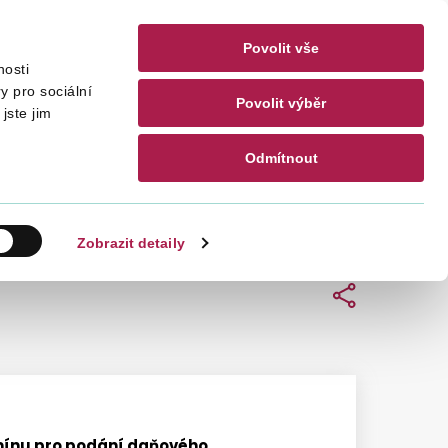
Povolit vše
nosti
akty
CZ
EN
y pro sociální
Povolit výběr
jste jim
Odmítnout
Hledat
Zobrazit detaily
Sdílet
mínu pro podání daňového