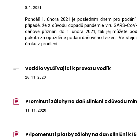
8. 1. 2021
Pondělí 1. února 2021 je posledním dnem pro podání p
případě, že z důvodu dopadů pandemie viru SARS-CoV
daňové přiznání do 1. února 2021, tak jej můžete pod
pokuta za opožděné podání daňového tvrzení. Ve stejné 
úroku z prodlení.
Vozidlo využívající k provozu vodík
26. 11. 2020
Prominutí zálohy na daň silniční z důvodu m
11. 11. 2020
Připomenutí platby zálohy na daň silniční k 1