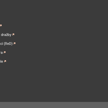
é dražby
cí (ReD)
ra
le
gram