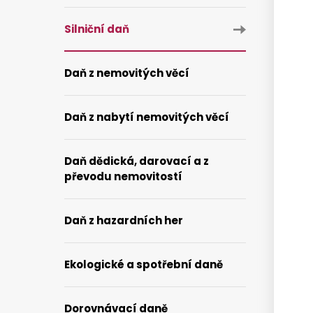
Silniční daň
Daň z nemovitých věcí
Daň z nabytí nemovitých věcí
Daň dědická, darovací a z
převodu nemovitostí
Daň z hazardních her
Ekologické a spotřební daně
Dorovnávací daně