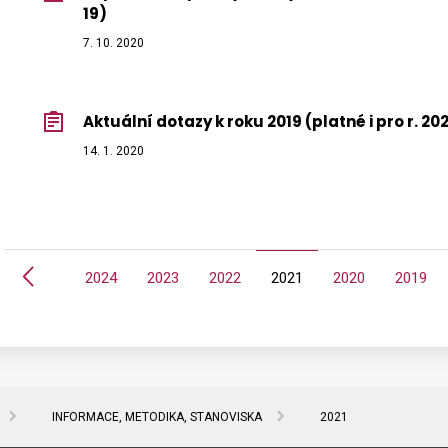
19)
7. 10. 2020
Aktuální dotazy k roku 2019 (platné i pro r. 20
14. 1. 2020
Předchozí
2025
2024
2023
2022
2021
2020
2019
INFORMACE, METODIKA, STANOVISKA
2021