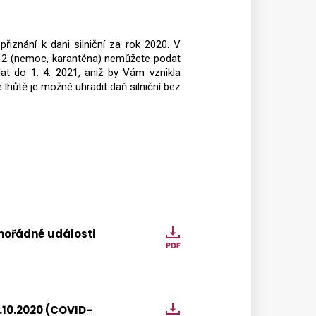
řiznání k dani silniční za rok 2020. V
-2 (nemoc, karanténa) nemůžete podat
at do 1. 4. 2021, aniž by Vám vznikla
lhůtě je možné uhradit daň silniční bez
imořádné události
Prominutí
zálohy
na
daň
silniční
5.10.2020 (COVID-
Připomenutí