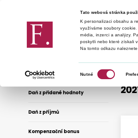
Tato webová stránka použ
K personalizaci obsahu a re
Finanční správa
využíváme soubory cookie. 
média, inzerci a analýzy. P
poskytli nebo které získali 
Na tomto odkazu naleznete
DANĚ
DANĚ
SILNIČNÍ DAŇ
Výběr
Nutné
Prefe
souhlasu
202
Daň z přidané hodnoty
Daň z příjmů
Kompenzační bonus