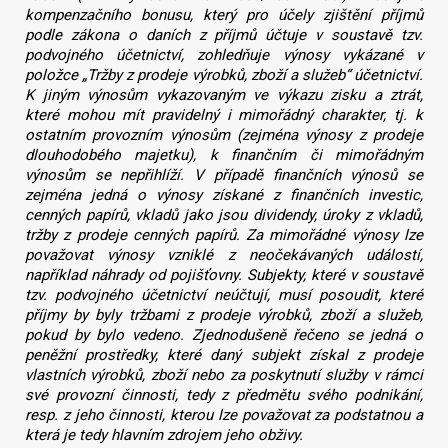
kompenzačního bonusu, který pro účely zjištění příjmů
podle zákona o daních z příjmů účtuje v soustavě tzv.
podvojného účetnictví, zohledňuje výnosy vykázané v
položce „Tržby z prodeje výrobků, zboží a služeb“ účetnictví.
K jiným výnosům vykazovaným ve výkazu zisku a ztrát,
které mohou mít pravidelný i mimořádný charakter, tj. k
ostatním provozním výnosům (zejména výnosy z prodeje
dlouhodobého majetku), k finančním či mimořádným
výnosům se nepřihlíží. V případě finančních výnosů se
zejména jedná o výnosy získané z finančních investic,
cenných papírů, vkladů jako jsou dividendy, úroky z vkladů,
tržby z prodeje cenných papírů. Za mimořádné výnosy lze
považovat výnosy vzniklé z neočekávaných událostí,
například náhrady od pojišťovny. Subjekty, které v soustavě
tzv. podvojného účetnictví neúčtují, musí posoudit, které
příjmy by byly tržbami z prodeje výrobků, zboží a služeb,
pokud by bylo vedeno. Zjednodušeně řečeno se jedná o
peněžní prostředky, které daný subjekt získal z prodeje
vlastních výrobků, zboží nebo za poskytnutí služby v rámci
své provozní činnosti, tedy z předmětu svého podnikání,
resp. z jeho činnosti, kterou lze považovat za podstatnou a
která je tedy hlavním zdrojem jeho obživy.