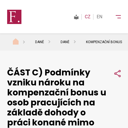
CZ
EN
DANĚ
DANĚ
KOMPENZAČNÍ BONUS
Finanční správa
ČÁST C) Podmínky
Daně
Sdí
vzniku nároku na
kompenzační bonus u
Mezinárodní spolupráce
osob pracujících na
základě dohody o
Kontakty
práci konané mimo