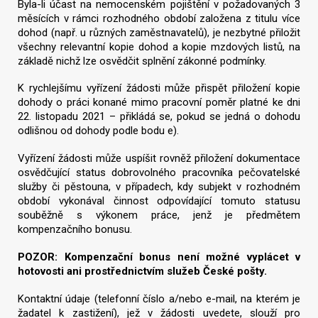
Byla-li účast na nemocenském pojištění v požadovaných 3
měsících v rámci rozhodného období založena z titulu více
dohod (např. u různých zaměstnavatelů), je nezbytné přiložit
všechny relevantní kopie dohod a kopie mzdových listů, na
základě nichž lze osvědčit splnění zákonné podmínky.
K rychlejšímu vyřízení žádosti může přispět přiložení kopie
dohody o práci konané mimo pracovní poměr platné ke dni
22. listopadu 2021 – přikládá se, pokud se jedná o dohodu
odlišnou od dohody podle bodu e).
Vyřízení žádosti může uspíšit rovněž přiložení dokumentace
osvědčující status dobrovolného pracovníka pečovatelské
služby či pěstouna, v případech, kdy subjekt v rozhodném
období vykonával činnost odpovídající tomuto statusu
souběžně s výkonem práce, jenž je předmětem
kompenzačního bonusu.
POZOR: Kompenzační bonus není možné vyplácet v
hotovosti ani prostřednictvím služeb České pošty.
Kontaktní údaje (telefonní číslo a/nebo e-mail, na kterém je
žadatel k zastižení), jež v žádosti uvedete, slouží pro