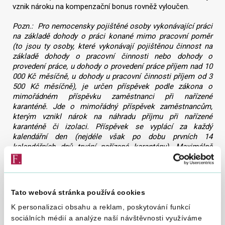
vznik nároku na kompenzační bonus rovněž vyloučen.
Pozn.: Pro nemocensky pojištěné osoby vykonávající práci
na základě dohody o práci konané mimo pracovní poměr
(to jsou ty osoby, které vykonávají pojištěnou činnost na
základě dohody o pracovní činnosti nebo dohody o
provedení práce, u dohody o provedení práce příjem nad 10
000 Kč měsíčně, u dohody u pracovní činnosti příjem od 3
500 Kč měsíčně), je určen příspěvek podle zákona o
mimořádném příspěvku zaměstnanci při nařízené
karanténě. Jde o mimořádný příspěvek zaměstnancům,
kterým vznikl nárok na náhradu příjmu při nařízené
karanténě či izolaci. Příspěvek se vyplácí za každý
kalendářní den (nejdéle však po dobu prvních 14
kalendářních dnů trvání nařízené karantény). Maximálně
výše příspěvku je 370 Kč. Výše dávky je limitována tak, že
může dosáhnout spolu s náhradou příjmu maximálně 90 %
průměrného výdělku zaměstnance.
Tato webová stránka používá cookies
K personalizaci obsahu a reklam, poskytování funkcí
Výše
sociálních médií a analýze naší návštěvnosti využíváme