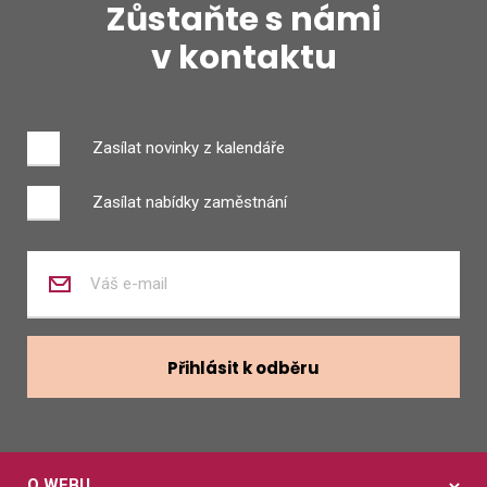
Zůstaňte s námi
v kontaktu
Zasílat novinky z kalendáře
Zasílat nabídky zaměstnání
Zadejte
váš
e-
mail
Přihlásit k odběru
O WEBU