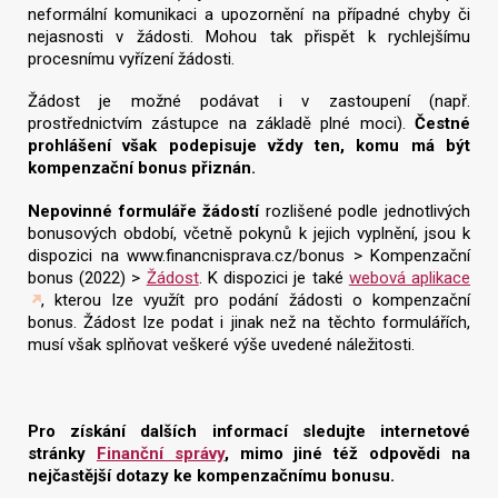
neformální komunikaci a upozornění na případné chyby či
nejasnosti v žádosti. Mohou tak přispět k rychlejšímu
procesnímu vyřízení žádosti.
Žádost je možné podávat i v zastoupení (např.
prostřednictvím zástupce na základě plné moci).
Čestné
prohlášení však podepisuje vždy ten, komu má být
kompenzační bonus přiznán.
Nepovinné formuláře žádostí
rozlišené podle jednotlivých
bonusových období, včetně pokynů k jejich vyplnění, jsou k
dispozici na www.financnisprava.cz/bonus > Kompenzační
bonus (2022) >
Žádost
. K dispozici je také
webová aplikace
, kterou lze využít pro podání žádosti o kompenzační
bonus. Žádost lze podat i jinak než na těchto formulářích,
musí však splňovat veškeré výše uvedené náležitosti.
Pro získání dalších informací sledujte internetové
stránky
Finanční správy
, mimo jiné též odpovědi na
nejčastější dotazy ke kompenzačnímu bonusu.