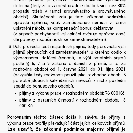
tomto případě je činnost zaměstnavatele významně
dotčena (tedy že u zaměstnavatele došlo k více než 30%
propadu tržeb v rámci srovnávacího a srovnávaného
období). Skutečnost, zda je tato zákonná podmínka
opravdu splněna, však zaměstnanec nemusí v rámci
uplatnění nároku na kompenzační bonus deklarovat
(v případě pochybností její splnění ověřuje správce daně
dle potřeby v součinnosti se zaměstnavatelem).
Dále provedla test majoritních příjmů, tedy porovnala výši
příjmů plynoucích od zaměstnavatele*, u kterého došlo k
významnému dotčení činnosti, s výší ostatních příjmů
podle § 6, 7 a 9 zákona o daních z příjmů, a to za
rozhodné období od 1. června 2021 do 31. října 2021
(nevyužila tedy možnosti použít jako rozhodné období 5
po sobě jdoucích kalendářních měsíců, z nichž poslední
spadá do bonusového období).
příjmy z výkonu práce v rozhodném období: 76 000 Kč
příjmy z ostatních činností v rozhodném období: 8
000 Kč
Porovnáním těchto částek došla k závěru, že příjmy z
výkonu práce tvořily převažující část jejích celkových příjmů.
Lze uzavřít, že zákonná podmínka majority příjmů je