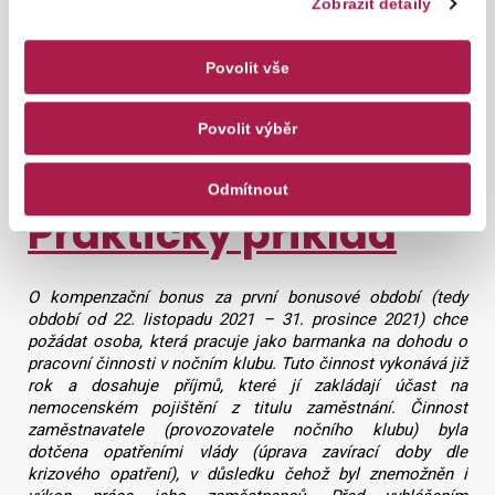
Zobrazit detaily
subjektu nárok na kompenzační bonus.
Výsledná částka kompenzačního bonusu odpovídá součinu
Povolit vše
denní výše bonusu a počtu dní v rámci stanoveného období,
za které byl kompenzační bonus na základě účinně podané
žádosti skutečně správcem kompenzačního bonusu přiznán.
Povolit výběr
Odmítnout
Praktický příklad
O kompenzační bonus za první bonusové období (tedy
období od 22. listopadu 2021 – 31. prosince 2021) chce
požádat osoba, která pracuje jako barmanka na dohodu o
pracovní činnosti v nočním klubu. Tuto činnost vykonává již
rok a dosahuje příjmů, které jí zakládají účast na
nemocenském pojištění z titulu zaměstnání. Činnost
zaměstnavatele (provozovatele nočního klubu) byla
dotčena opatřeními vlády (úprava zavírací doby dle
krizového opatření), v důsledku čehož byl znemožněn i