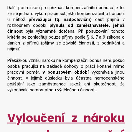
Další podmínkou pro přiznání kompenzačního bonusu je to,
že se jedná o výkon práce subjektu kompenzačního bonusu,
u něhož
převažující (tj. nadpoloviční)
část příjmů v
rozhodném období
plynula od zaměstnavatele, jehož
činnost
byla významně dotčena. Při posuzování tohoto
kritéria se zohledňují pouze příjmy podle § 6, 7 a 9 zákona o
daních z příjmů (příjmy ze závislé činnosti, z podnikání a
nájmu).
Překážkou vzniku nároku na kompenzační bonus není, pokud
osoba pracující na základě dohody o práci konané mimo
pracovní poměr,
v bonusovém období
vykonávala jinou
činnost, v jejímž důsledku byla účastna nemocenského
pojištění jako zaměstnanec, jakož ani skutečnost, že
vykonávala samostatnou výdělečnou činnost.
Vyloučení z nároku