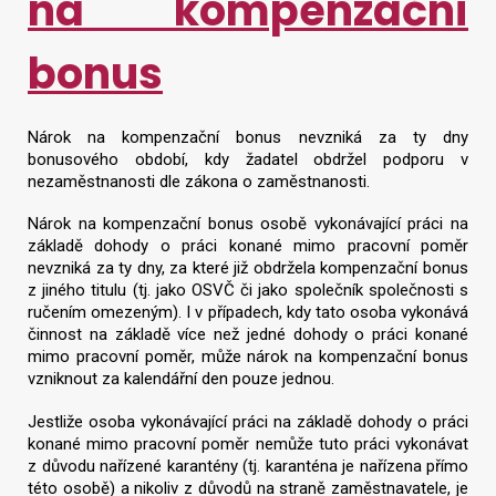
na kompenzační
bonus
Nárok na kompenzační bonus nevzniká za ty dny
bonusového období, kdy žadatel obdržel podporu v
nezaměstnanosti dle zákona o zaměstnanosti.
Nárok na kompenzační bonus osobě vykonávající práci na
základě dohody o práci konané mimo pracovní poměr
nevzniká za ty dny, za které již obdržela kompenzační bonus
z jiného titulu (tj. jako OSVČ či jako společník společnosti s
ručením omezeným). I v případech, kdy tato osoba vykonává
činnost na základě více než jedné dohody o práci konané
mimo pracovní poměr, může nárok na kompenzační bonus
vzniknout za kalendářní den pouze jednou.
Jestliže osoba vykonávající práci na základě dohody o práci
konané mimo pracovní poměr nemůže tuto práci vykonávat
z důvodu nařízené karantény (tj. karanténa je nařízena přímo
této osobě) a nikoliv z důvodů na straně zaměstnavatele, je