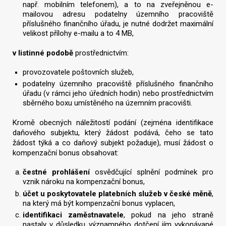
např. mobilním telefonem), a to na zveřejněnou e-
mailovou adresu podatelny územního pracoviště
příslušného finančního úřadu, je nutné dodržet maximální
velikost přílohy e-mailu a to 4 MB,
v listinné podobě
prostřednictvím:
provozovatele poštovních služeb,
podatelny územního pracoviště příslušného finančního
úřadu (v rámci jeho úředních hodin) nebo prostřednictvím
sběrného boxu umístěného na územním pracovišti.
Kromě obecných náležitostí podání (zejména identifikace
daňového subjektu, který žádost podává, čeho se tato
žádost týká a co daňový subjekt požaduje), musí žádost o
kompenzační bonus obsahovat:
čestné prohlášení
osvědčující splnění podmínek pro
vznik nároku na kompenzační bonus,
účet u poskytovatele platebních služeb v české měně
,
na který má být kompenzační bonus vyplacen,
identifikaci zaměstnavatele
, pokud na jeho straně
nastaly v důsledku významného dotčení jím vykonávané