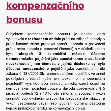
kompenzačního
bonusu
Subjektem kompenzačního bonusu je osoba, která
vykonávala
v rozhodném období
práci na základě dohody o
práci konané mimo pracovní poměr (dohoda o provedení
práce nebo dohoda o pracovní činnosti) a v důsledku toho
byla
alespoň 3 kalendářní měsíce účastna
nemocenského pojištění jako zaměstnanec a současně
nevykonávala jinou činnost, v jejímž důsledku by byla
účastna nemocenského pojištění
jako zaměstnanec dle
zákona č. 187/2006 Sb., o nemocenském pojištění, ve znění
pozdějších předpisů (dále jen „zákon o nemocenském
pojištění)*; výjimkou jsou činnosti, u nichž vzniká účast na
nemocenském pojištění pouze z důvodů uvedených v § 5
písm. a) bodech 12 a 13 tohoto zákona, tj. souběžný výkon
činnosti dobrovolného pracovníka pečovatelské služby a
výkon pěstounské péče, resp. pobírání odměny pěstouna
nejsou překážkou nároku na kompenzační bonus.