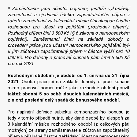
* Zaměstnanci jsou účastni pojištění, jestliže vykonávají
zaměstnání a sjednaná částka započitatelného příjmu z
tohoto zaměstnání za kalendářní měsíc činí alespoň částku
rozhodnou pro účast na pojištění („rozhodný příjem").
Rozhodný příjem činí 3 500 Kč (§ 6 zákona o nemocenském
pojištění). Zaměstnanci činní na základě dohody o
provedení práce jsou účastni nemocenského pojištění, byl-
li jim zúčtován započitatelný příjem v částce vyšší než 10
000 Kč. Pro dohody o pracovní činnosti platí limit 3 500 Kč
pro rok 2021.
Rozhodným obdobím je období od 1. června do 31. října
2021
. Osoba pracující na základě dohody o práci konané
mimo pracovní poměr může jako rozhodné období použít
taktéž období 5 po sobě jdoucích kalendářních měsíců,
z nichž poslední celý spadá do bonusového období.
Pro naplnění definice subjektu kompenzačního bonusu je
tedy v tomto případě nutné, aby dané osobě byl alespoň za
3 kalendářní měsíce rozhodného období (z celkových pěti
možných) ze strany zaměstnavatele zúčtován započitatelný
příjem v příslušné částce zakládající účast na nemocenském