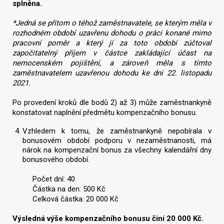
splněna.
*Jedná se přitom o téhož zaměstnavatele, se kterým měla v
rozhodném období uzavřenu dohodu o práci konané mimo
pracovní poměr a který jí za toto období zúčtoval
započitatelný příjem v částce zakládající účast na
nemocenském pojištění, a zároveň měla s tímto
zaměstnavatelem uzavřenou dohodu ke dni 22. listopadu
2021.
Po provedení kroků dle bodů 2) až 3) může zaměstnankyně
konstatovat naplnění předmětu kompenzačního bonusu.
Vzhledem k tomu, že zaměstnankyně nepobírala v
bonusovém období podporu v nezaměstnanosti, má
nárok na kompenzační bonus za všechny kalendářní dny
bonusového období.
Počet dní: 40
Částka na den: 500 Kč
Celková částka: 20 000 Kč
Výsledná výše kompenzačního bonusu činí 20 000 Kč.