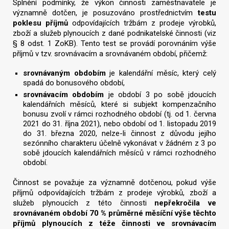
Splnění podmínky, že výkon činnosti zaměstnavatele je
významně dotčen, je posuzováno prostřednictvím
testu
poklesu příjmů
odpovídajících tržbám z prodeje výrobků,
zboží a služeb plynoucích z dané podnikatelské činnosti (viz
§ 8 odst. 1 ZoKB). Tento test se provádí porovnáním výše
příjmů v tzv. srovnávacím a srovnávaném období, přičemž:
srovnávaným obdobím
je kalendářní měsíc, který celý
spadá do bonusového období,
srovnávacím obdobím
je období 3 po sobě jdoucích
kalendářních měsíců, které si subjekt kompenzačního
bonusu zvolí v rámci rozhodného období (tj. od 1. června
2021 do 31. října 2021), nebo období od 1. listopadu 2019
do 31. března 2020, nelze-li činnost z důvodu jejího
sezónního charakteru účelně vykonávat v žádném z 3 po
sobě jdoucích kalendářních měsíců v rámci rozhodného
období.
Činnost se považuje za významně dotčenou, pokud výše
příjmů odpovídajících tržbám z prodeje výrobků, zboží a
služeb plynoucích z této činnosti
nepřekročila ve
srovnávaném období 70 % průměrné měsíční výše těchto
příjmů plynoucích z téže činnosti ve srovnávacím