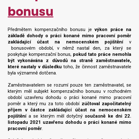
bonusu
Předmětem kompenzačního bonusu je
výkon práce na
základě dohody o práci konané mimo pracovní poměr
zakládající účast na nemocenském pojištění
v
bonusovém období, v němž nastal den, za který se
poskytuje kompenzační bonus,
pokud tato práce nemohla
být vykonávána z důvodů na straně zaměstnavatele,
které nastaly v důsledku
toho, že činnost zaměstnavatele
byla významně dotčena.
Zaměstnavatelem se rozumí pouze ten zaměstnavatel, se
kterým měl subjekt kompenzačního bonusu v rozhodném
období uzavřenu dohodu o práci konané mimo pracovní
poměr a který mu za toto období
zúčtoval započitatelný
příjem v částce zakládající účast na nemocenském
pojištění
a se kterým měl dotyčný
současně ke dni 22.
listopadu 2021 uzavřenu dohodu o práci konané mimo
pracovní poměr
.