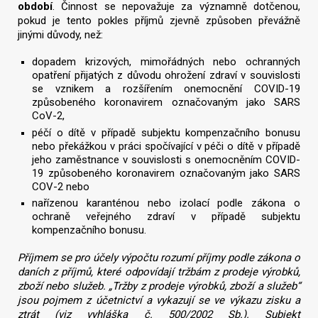
období
. Činnost se nepovažuje za významně dotčenou,
pokud je tento pokles příjmů zjevně způsoben převážně
jinými důvody, než:
dopadem krizových, mimořádných nebo ochranných
opatření přijatých z důvodu ohrožení zdraví v souvislosti
se vznikem a rozšířením onemocnění COVID-19
způsobeného koronavirem označovaným jako SARS
CoV-2,
péčí o dítě v případě subjektu kompenzačního bonusu
nebo překážkou v práci spočívající v péči o dítě v případě
jeho zaměstnance v souvislosti s onemocněním COVID-
19 způsobeného koronavirem označovaným jako SARS
COV-2 nebo
nařízenou karanténou nebo izolací podle zákona o
ochraně veřejného zdraví v případě subjektu
kompenzačního bonusu.
Příjmem se pro účely výpočtu rozumí příjmy podle zákona o
daních z příjmů, které odpovídají tržbám z prodeje výrobků,
zboží nebo služeb. „Tržby z prodeje výrobků, zboží a služeb“
jsou pojmem z účetnictví a vykazují se ve výkazu zisku a
ztrát (viz vyhláška č. 500/2002 Sb.). Subjekt