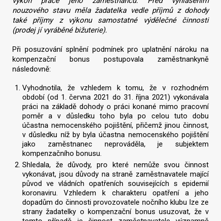
výkon práce jeho zaměstnanců. Před vyhlášením
nouzového stavu měla žadatelka vedle příjmů z dohody
také příjmy z výkonu samostatné výdělečné činnosti
(prodej jí vyráběné bižuterie).
Při posuzování splnění podmínek pro uplatnění nároku na
kompenzační bonus postupovala zaměstnankyně
následovně:
Vyhodnotila, že vzhledem k tomu, že v rozhodném
období (od 1. června 2021 do 31. října 2021) vykonávala
práci na základě dohody o práci konané mimo pracovní
poměr a v důsledku toho byla po celou tuto dobu
účastna nemocenského pojištění, přičemž jinou činnost,
v důsledku níž by byla účastna nemocenského pojištění
jako zaměstnanec neprováděla, je subjektem
kompenzačního bonusu.
Shledala, že důvody, pro které nemůže svou činnost
vykonávat, jsou důvody na straně zaměstnavatele mající
původ ve vládních opatřeních souvisejících s epidemií
koronaviru. Vzhledem k charakteru opatření a jeho
dopadům do činnosti provozovatele nočního klubu lze ze
strany žadatelky o kompenzační bonus usuzovat, že v