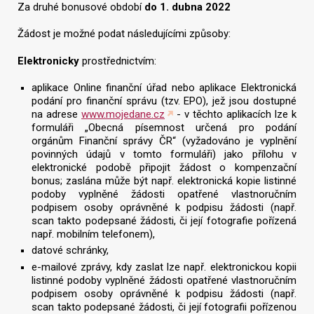
Za druhé bonusové období
do 1. dubna 2022
Žádost je možné podat následujícími způsoby:
Elektronicky
prostřednictvím:
aplikace Online finanční úřad nebo aplikace Elektronická
podání pro finanční správu (tzv. EPO), jež jsou dostupné
na adrese
www.mojedane.cz
- v těchto aplikacích lze k
formuláři „Obecná písemnost určená pro podání
orgánům Finanční správy ČR“ (vyžadováno je vyplnění
povinných údajů v tomto formuláři) jako přílohu v
elektronické podobě připojit žádost o kompenzační
bonus; zaslána může být např. elektronická kopie listinné
podoby vyplněné žádosti opatřené vlastnoručním
podpisem osoby oprávněné k podpisu žádosti (např.
scan takto podepsané žádosti, či její fotografie pořízená
např. mobilním telefonem),
datové schránky,
e-mailové zprávy, kdy zaslat lze např. elektronickou kopii
listinné podoby vyplněné žádosti opatřené vlastnoručním
podpisem osoby oprávněné k podpisu žádosti (např.
scan takto podepsané žádosti, či její fotografii pořízenou