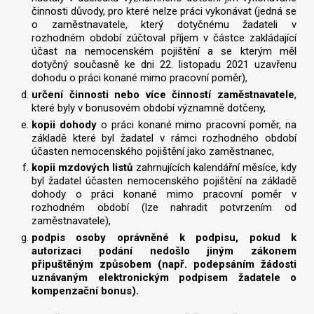
činnosti důvody, pro které nelze práci vykonávat (jedná se
o zaměstnavatele, který dotyčnému žadateli v
rozhodném období zúčtoval příjem v částce zakládající
účast na nemocenském pojištění a se kterým měl
dotyčný současně ke dni 22. listopadu 2021 uzavřenu
dohodu o práci konané mimo pracovní poměr),
určení činnosti nebo více činností zaměstnavatele
,
které byly v bonusovém období významně dotčeny,
kopii dohody
o práci konané mimo pracovní poměr, na
základě které byl žadatel v rámci rozhodného období
účasten nemocenského pojištění jako zaměstnanec,
kopii mzdových listů
zahrnujících kalendářní měsíce, kdy
byl žadatel účasten nemocenského pojištění na základě
dohody o práci konané mimo pracovní poměr v
rozhodném období (lze nahradit potvrzením od
zaměstnavatele),
podpis osoby oprávněné k podpisu, pokud k
autorizaci podání nedošlo jiným zákonem
připuštěným způsobem (např. podepsáním žádosti
uznávaným elektronickým podpisem žadatele o
kompenzační bonus).