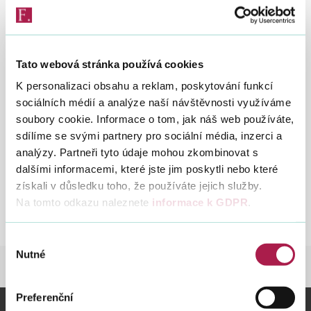
Vyhledat na webu
Zobraz obsah
Tato webová stránka používá cookies
K personalizaci obsahu a reklam, poskytování funkcí
sociálních médií a analýze naší návštěvnosti využíváme
soubory cookie. Informace o tom, jak náš web používáte,
24. 10. 2018
sdílíme se svými partnery pro sociální média, inzerci a
analýzy. Partneři tyto údaje mohou zkombinovat s
dalšími informacemi, které jste jim poskytli nebo které
Sdělení pro plátce daně ze
St
získali v důsledku toho, že používáte jejich služby.
závislé činnosti v souvislosti s
Sde
Na tomto odkazu naleznete
informace k GDPR
.
vedením mzdové agendy v
pr
elektronické podobě
pl
Výběr
da
Nutné
souhlasu
ze
DANĚ
DANĚ
DAŇ Z PŘÍJMŮ
I
za
Preferenční
cin