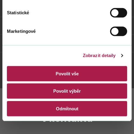
ve
Vybrané informace
mz
Statistické
ag
Odkazy
v-
Marketingové
el-
po
Weby FS
Zobrazit detaily
Twitter
Youtube
Facebook
Instagram
Povolit vše
Povolit výběr
Zůstaňte s námi
Odmítnout
v kontaktu