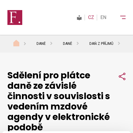
CZ
EN
DANĚ
DANĚ
DAŇ Z PŘÍJMŮ
I
Finanční správa
Sdělení pro plátce
Daně
Sdí
daně ze závislé
činnosti v souvislosti s
Mezinárodní spolupráce
vedením mzdové
agendy v elektronické
Kontakty
podobě