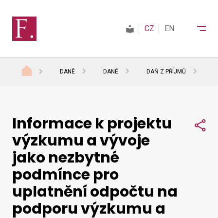
CZ
EN
DANĚ
DANĚ
DAŇ Z PŘÍJMŮ
I
Finanční správa
Informace k projektu
Daně
Sdí
výzkumu a vývoje
jako nezbytné
Mezinárodní spolupráce
podmínce pro
uplatnění odpočtu na
Kontakty
podporu výzkumu a