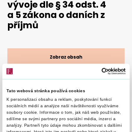
vývoje dle § 34 odst. 4
a 5 zákona o daních z
Vyhledat na webu
příjmů
Zobraz obsah
25. 9. 2017
Tato webová stránka používá cookies
K personalizaci obsahu a reklam, poskytování funkcí
sociálních médií a analýze naší návštěvnosti využíváme
GFŘ pro zvýšení informovanosti a právní jistoty
soubory cookie. Informace o tom, jak náš web používáte,
poplatníků daně z příjmů právnických a fyzických
sdílíme se svými partnery pro sociální média, inzerci a
osob při uplatňování nepřímé daňové podpory
analýzy. Partneři tyto údaje mohou zkombinovat s dalšími
informacemi, které jste jim poskytli nebo které získali v