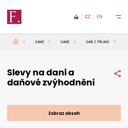
CZ
EN
DANĚ
DANĚ
DAŇ Z PŘÍJMŮ
I
Finanční správa
Slevy na dani a
Daně
Sdí
daňové zvýhodnění
Mezinárodní spolupráce
Kontakty
Zobraz obsah