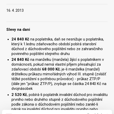
16. 4. 2013
Vyhledat na webu
Slevy na dani
24 840 Kč
na poplatníka, daň se nesnižuje u poplatníka,
který k 1.lednu zdaňovacího období pobírá starobní
důchod z důchodového pojištění nebo ze zahraničního
povinného pojištění stejného druhu
24 840 Kč
na manželku (manžela) žijící s poplatníkem v
domácnosti, pokud nemá vlastní příjem přesahující za
zdaňovací období
68 000 Kč
; je-li manželka (manžel)
držitelkou průkazu mimořádných výhod III. stupně (zvlášť
těžké postižení s potřebou průvodce) - průkaz ZTP/P
(dále jen "průkaz ZTP/P), zvyšuje se částka 24 840 Kč na
dvojnásobek
2 520 Kč
, pobírá-li poplatník invalidní důchod pro invaliditu
prvního nebo druhého stupně z důchodového pojištění
podle zákona o důchodovém pojištění nebo zanikl-li
nárok na invalidní důchod pro invaliditu prvního nebo