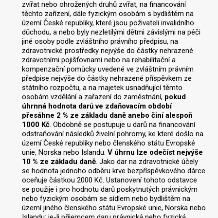
zvířat nebo ohrožených druhů zvířat, na financování
těchto zařízení, dále fyzickým osobám s bydlištěm na
území České republiky, které jsou poživateli invalidního
důchodu, a nebo byly nezletilými dětmi závislými na péči
jiné osoby podle zvláštního právního předpisu, na
zdravotnické prostředky nejvýše do částky nehrazené
zdravotními pojišťovnami nebo na rehabilitační a
kompenzační pomůcky uvedené ve zvláštním právním
předpise nejvýše do částky nehrazené příspěvkem ze
státního rozpočtu, a na majetek usnadňující těmto
osobám vzdělání a zařazení do zaměstnání,
pokud
úhrnná hodnota darů ve zdaňovacím období
přesáhne 2 % ze základu daně anebo činí alespoň
1000 Kč
. Obdobně se postupuje u darů na financování
odstraňování následků živelní pohromy, ke které došlo na
území České republiky nebo členského státu Evropské
unie, Norska nebo Islandu.
V úhrnu lze odečíst nejvýše
10 % ze základu daně
. Jako dar na zdravotnické účely
se hodnota jednoho odběru krve bezpříspěvkového dárce
oceňuje částkou 2000 Kč. Ustanovení tohoto odstavce
se použije i pro hodnotu darů poskytnutých právnickým
nebo fyzickým osobám se sídlem nebo bydlištěm na
území jiného členského státu Evropské unie, Norska nebo
Islandu; je-li příjemcem daru právnická nebo fyzická