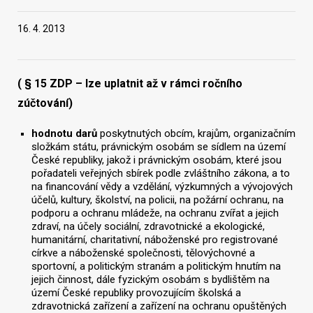
16. 4. 2013
Vyhledat na webu
( § 15 ZDP – lze uplatnit až v rámci ročního
zúčtování)
hodnotu darů
poskytnutých obcím, krajům, organizačním
složkám státu, právnickým osobám se sídlem na území
České republiky, jakož i právnickým osobám, které jsou
pořadateli veřejných sbírek podle zvláštního zákona, a to
na financování vědy a vzdělání, výzkumných a vývojových
účelů, kultury, školství, na policii, na požární ochranu, na
podporu a ochranu mládeže, na ochranu zvířat a jejich
zdraví, na účely sociální, zdravotnické a ekologické,
humanitární, charitativní, náboženské pro registrované
církve a náboženské společnosti, tělovýchovné a
sportovní, a politickým stranám a politickým hnutím na
jejich činnost, dále fyzickým osobám s bydlištěm na
území České republiky provozujícím školská a
zdravotnická zařízení a zařízení na ochranu opuštěných