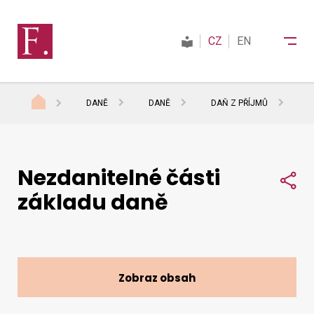
CZ
EN
DANĚ
DANĚ
DAŇ Z PŘÍJMŮ
I
Finanční správa
Nezdanitelné části
Daně
Sdí
základu daně
Mezinárodní spolupráce
Kontakty
Zobraz obsah