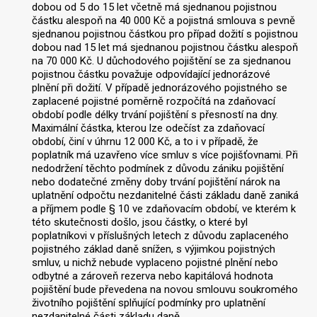
dobou od 5 do 15 let včetně má sjednanou pojistnou
částku alespoň na 40 000 Kč a pojistná smlouva s pevně
sjednanou pojistnou částkou pro případ dožití s pojistnou
dobou nad 15 let má sjednanou pojistnou částku alespoň
na 70 000 Kč. U důchodového pojištění se za sjednanou
pojistnou částku považuje odpovídající jednorázové
plnění při dožití. V případě jednorázového pojistného se
zaplacené pojistné poměrně rozpočítá na zdaňovací
období podle délky trvání pojištění s přesností na dny.
Maximální částka, kterou lze odečíst za zdaňovací
období, činí v úhrnu 12 000 Kč, a to i v případě, že
poplatník má uzavřeno více smluv s více pojišťovnami. Při
nedodržení těchto podmínek z důvodu zániku pojištění
nebo dodatečné změny doby trvání pojištění nárok na
uplatnění odpočtu nezdanitelné části základu daně zaniká
a příjmem podle § 10 ve zdaňovacím období, ve kterém k
této skutečnosti došlo, jsou částky, o které byl
poplatníkovi v příslušných letech z důvodu zaplaceného
pojistného základ daně snížen, s výjimkou pojistných
smluv, u nichž nebude vyplaceno pojistné plnění nebo
odbytné a zároveň rezerva nebo kapitálová hodnota
pojištění bude převedena na novou smlouvu soukromého
životního pojištění splňující podmínky pro uplatnění
nezdanitelné části základu daně.