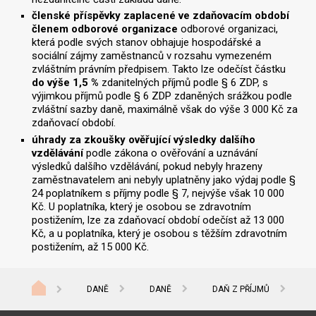
členské příspěvky zaplacené ve zdaňovacím období
členem odborové organizace
odborové organizaci,
která podle svých stanov obhajuje hospodářské a
sociální zájmy zaměstnanců v rozsahu vymezeném
zvláštním právním předpisem. Takto lze odečíst částku
do výše 1,5 %
zdanitelných příjmů podle § 6 ZDP, s
výjimkou příjmů podle § 6 ZDP zdaněných srážkou podle
zvláštní sazby daně, maximálně však do výše 3 000 Kč za
zdaňovací období.
úhrady za zkoušky ověřující výsledky dalšího
vzdělávání
podle zákona o ověřování a uznávání
výsledků dalšího vzdělávání, pokud nebyly hrazeny
zaměstnavatelem ani nebyly uplatněny jako výdaj podle §
24 poplatníkem s příjmy podle § 7, nejvýše však 10 000
Kč. U poplatníka, který je osobou se zdravotním
postižením, lze za zdaňovací období odečíst až 13 000
Kč, a u poplatníka, který je osobou s těžším zdravotním
postižením, až 15 000 Kč.
DANĚ
DANĚ
DAŇ Z PŘÍJMŮ
I