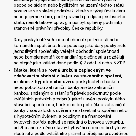
osoba se sídlem nebo bydlištěm na území těchto států,
posuzuje se splnění podmínek, které se týkají účelu daru
nebo příjemce daru, podle právních předpisů příslušného
státu, není-li takové úpravy, musí být splněny podmínky
stanovené právními předpisy České republiky.
Dary poskytnuté veřejnou obchodní společností nebo
komanditní společností se posuzují jako dary poskytnuté
jednotlivými společníky veřejné obchodní společnosti
nebo komplementáři komanditní společnosti a rozdělují
se stejně jako základ daně podle § 7 odst. 4 nebo 5 ZDP.
částka, která se rovná úrokům zaplaceným ve
zdaňovacím období z úvěru ze stavebního spoření,
úrokům z hypotečního úvěru
poskytnutého bankou
nebo pobočkou zahraniční banky anebo zahraniční
bankou, sníženým o státní příspěvek poskytnutý podle
zvláštních právních předpisů, jakož i úvěru poskytnutého
stavební spořitelnou, bankou nebo pobočkou zahraniční
banky v souvislosti s úvěrem ze stavebního spoření nebo
s hypotečním úvěrem, a použitým na financování
bytových potřeb, pokud se nejedná o bytovou výstavbu,
údržbu ani o změnu stavby bytového domu nebo bytu ve
vlastnictví podle zvláštního právního předpisu prováděnou