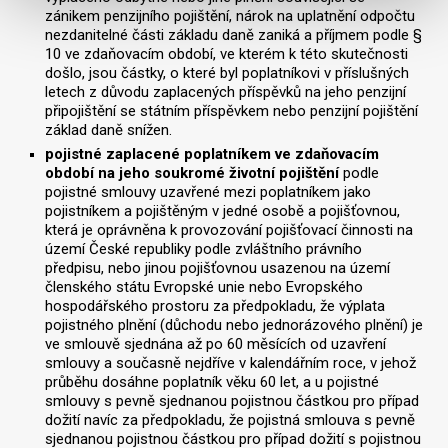
zánikem penzijního pojištění, nárok na uplatnění odpočtu
nezdanitelné části základu daně zaniká a příjmem podle §
10 ve zdaňovacím období, ve kterém k této skutečnosti
došlo, jsou částky, o které byl poplatníkovi v příslušných
letech z důvodu zaplacených příspěvků na jeho penzijní
připojištění se státním příspěvkem nebo penzijní pojištění
základ daně snížen.
pojistné zaplacené poplatníkem ve zdaňovacím
období na jeho soukromé životní pojištění
podle
pojistné smlouvy uzavřené mezi poplatníkem jako
pojistníkem a pojištěným v jedné osobě a pojišťovnou,
která je oprávněna k provozování pojišťovací činnosti na
území České republiky podle zvláštního právního
předpisu, nebo jinou pojišťovnou usazenou na území
členského státu Evropské unie nebo Evropského
hospodářského prostoru za předpokladu, že výplata
pojistného plnění (důchodu nebo jednorázového plnění) je
ve smlouvě sjednána až po 60 měsících od uzavření
smlouvy a současně nejdříve v kalendářním roce, v jehož
průběhu dosáhne poplatník věku 60 let, a u pojistné
smlouvy s pevně sjednanou pojistnou částkou pro případ
dožití navíc za předpokladu, že pojistná smlouva s pevně
sjednanou pojistnou částkou pro případ dožití s pojistnou