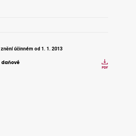
znění účinném od 1. 1. 2013
í daňové
Stáhnout
srazkova_