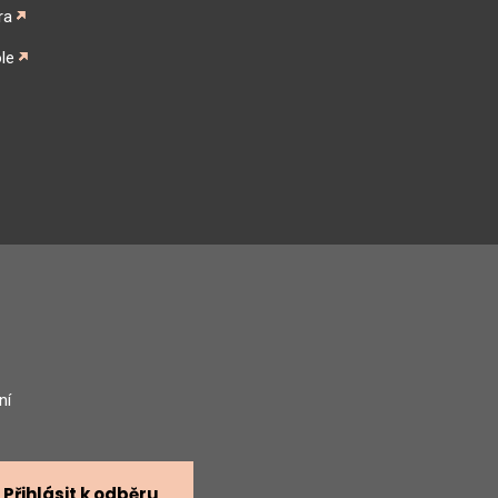
ra
le
gram
ní
Přihlásit k odběru