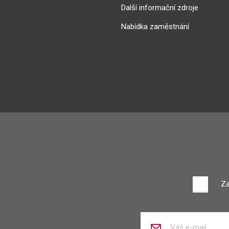
Další informační zdroje
Nabídka zaměstnání
Za
Zadejte
váš