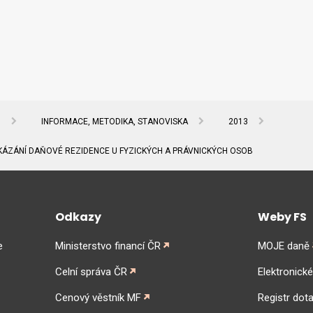
Ů
INFORMACE, METODIKA, STANOVISKA
2013
KÁZÁNÍ DAŇOVÉ REZIDENCE U FYZICKÝCH A PRÁVNICKÝCH OSOB
Odkazy
Weby FS
e
Ministerstvo financí ČR
MOJE daně
Celní správa ČR
Elektronick
Cenový věstník MF
Registr dota