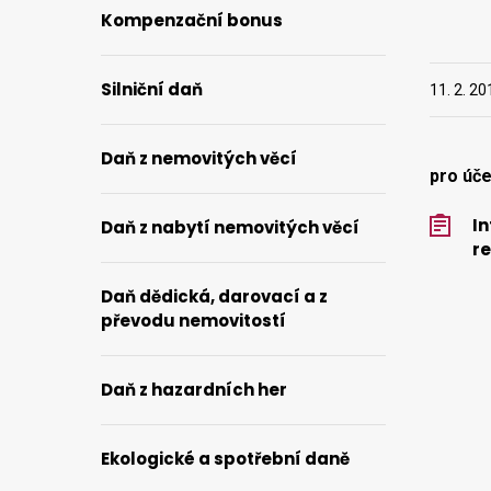
Kompenzační bonus
Silniční daň
11. 2. 20
Daň z nemovitých věcí
pro úče
In
Daň z nabytí nemovitých věcí
re
Daň dědická, darovací a z
převodu nemovitostí
Daň z hazardních her
Ekologické a spotřební daně