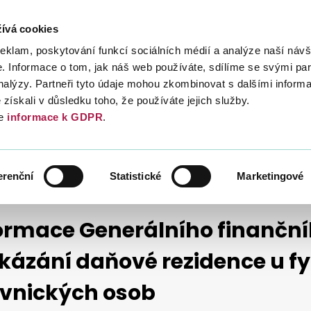
ívá cookies
Daně
Mezinárodní spolupráce
Kont
reklam, poskytování funkcí sociálních médií a analýze naší návš
 Informace o tom, jak náš web používáte, sdílíme se svými par
analýzy. Partneři tyto údaje mohou zkombinovat s dalšími inform
é získali v důsledku toho, že používáte jejich služby.
e
informace k GDPR
.
Ů
INFORMACE, METODIKA, STANOVISKA
2013
KÁZÁNÍ DAŇOVÉ REZIDENCE U FYZICKÝCH A PRÁVNICKÝCH OSOB
erenční
Statistické
Marketingové
ormace Generálního finančníh
kázání daňové rezidence u fy
vnických osob