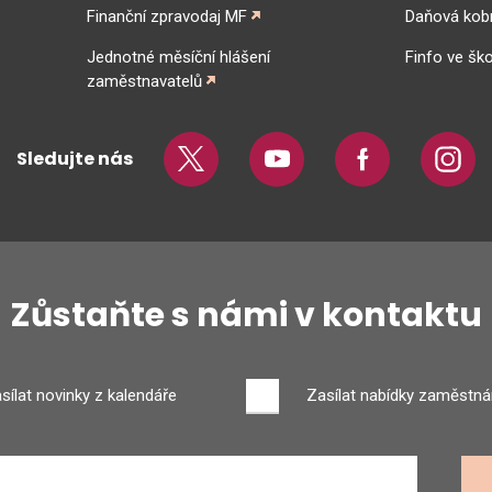
Finanční zpravodaj MF
Daňová kob
Jednotné měsíční hlášení
Finfo ve ško
zaměstnavatelů
Sledujte nás
Twitter
Youtube
Facebook
Insta
Zůstaňte s námi v kontaktu
sílat novinky z kalendáře
Zasílat nabídky zaměstná