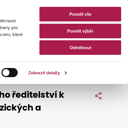
Povolit vše
akty
těvnosti
CZ
EN
tnery pro
Povolit výběr
acemi, které
Hledat
Odmítnout
Zobrazit detaily
o ředitelství k
Sdílet
zických a