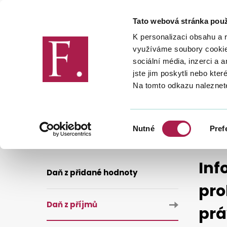
Tato webová stránka použ
Finanční správa
K personalizaci obsahu a 
využíváme soubory cookie.
sociální média, inzerci a 
jste jim poskytli nebo kter
Na tomto odkazu naleznet
DANĚ
DANĚ
DAŇ Z PŘÍJM
INFORMACE GENERÁLNÍHO FINANČNÍHO ŘEDITELSTVÍ K PRO
Výběr
Nutné
Pref
souhlasu
Inf
Daň z přidané hodnoty
pro
Daň z příjmů
prá