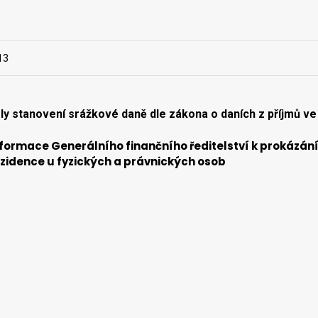
13
ly stanovení srážkové daně dle zákona o daních z příjmů ve 
formace Generálního finančního ředitelství k prokázán
zidence u fyzických a právnických osob