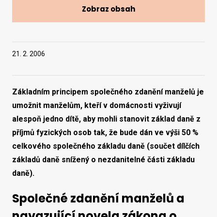
Zobraz obsah
Vyhledat na webu
21. 2. 2006
Základním principem společného zdanění manželů je
umožnit manželům, kteří v domácnosti vyživují
alespoň jedno dítě, aby mohli stanovit základ daně z
příjmů fyzických osob tak, že bude dán ve výši 50 %
celkového společného základu daně (součet dílčích
základů daně snížený o nezdanitelné části základu
daně).
Společné zdanění manželů a
navazující novela zákona o