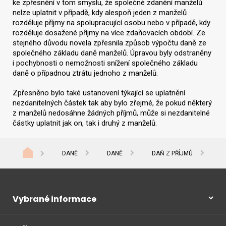
ke zpřesnění v tom smyslu, že společné zdanění manželů
nelze uplatnit v případě, kdy alespoň jeden z manželů
rozděluje příjmy na spolupracující osobu nebo v případě, kdy
rozděluje dosažené příjmy na více zdaňovacích období. Ze
stejného důvodu novela zpřesnila způsob výpočtu daně ze
společného základu daně manželů. Úpravou byly odstraněny
i pochybnosti o nemožnosti snížení společného základu
daně o případnou ztrátu jednoho z manželů.
Zpřesněno bylo také ustanovení týkající se uplatnění
nezdanitelných částek tak aby bylo zřejmé, že pokud některý
z manželů nedosáhne žádných příjmů, může si nezdanitelné
částky uplatnit jak on, tak i druhý z manželů.
DANĚ
DANĚ
DAŇ Z PŘÍJMŮ
I
Vybrané informace