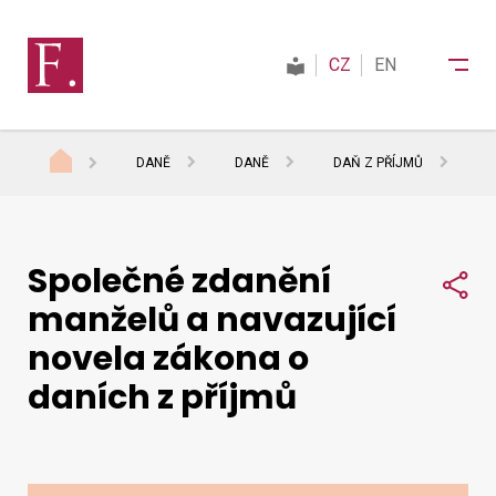
CZ
EN
DANĚ
DANĚ
DAŇ Z PŘÍJMŮ
I
Finanční správa
Společné zdanění
Daně
Sdí
manželů a navazující
novela zákona o
Mezinárodní spolupráce
daních z příjmů
Kontakty