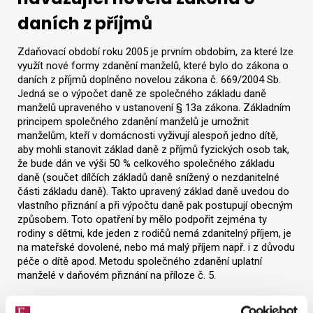
daních z příjmů
Zdaňovací období roku 2005 je prvním obdobím, za které lze
využít nové formy zdanění manželů, které bylo do zákona o
daních z příjmů doplněno novelou zákona č. 669/2004 Sb.
Jedná se o výpočet daně ze společného základu daně
manželů upraveného v ustanovení § 13a zákona. Základním
principem společného zdanění manželů je umožnit
manželům, kteří v domácnosti vyživují alespoň jedno dítě,
aby mohli stanovit základ daně z příjmů fyzických osob tak,
že bude dán ve výši 50 % celkového společného základu
daně (součet dílčích základů daně snížený o nezdanitelné
části základu daně). Takto upravený základ daně uvedou do
vlastního přiznání a při výpočtu daně pak postupují obecným
způsobem. Toto opatření by mělo podpořit zejména ty
rodiny s dětmi, kde jeden z rodičů nemá zdanitelný příjem, je
na mateřské dovolené, nebo má malý příjem např. i z důvodu
péče o dítě apod. Metodu společného zdanění uplatní
manželé v daňovém přiznání na příloze č. 5.
Ministerstvo financí zveřejnilo na svých webových stránkách