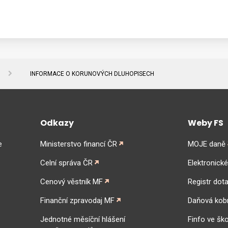
Ů
INFORMACE O KORUNOVÝCH DLUHOPISECH
Odkazy
Weby FS
e
Ministerstvo financí ČR
MOJE daně
Celní správa ČR
Elektronick
Cenový věstník MF
Registr dota
Finanční zpravodaj MF
Daňová kob
Jednotné měsíční hlášení
Finfo ve ško