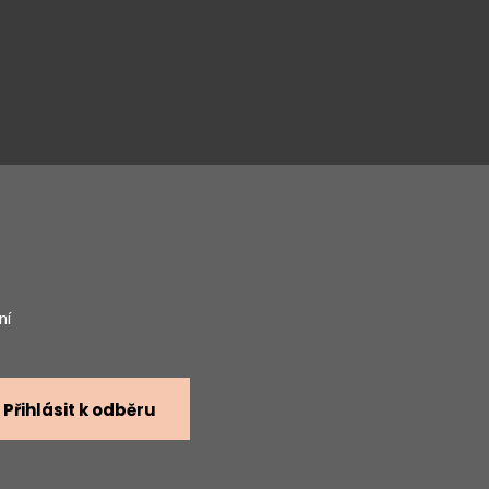
gram
ní
Přihlásit k odběru