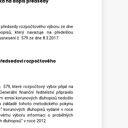
ka na dopis předsedy
dluhopisům
s předsedy rozpočtového výboru ze dne
hopisů, který navazuje na předešlou
usnesení č. 579 ze dne 8.3.2017.
předsedovi rozpočtového
. 579, které rozpočtový výbor přijal na
erální finanční ředitelství připravilo
ním emisí korunových dluhopisů nedošlo
na základě tohoto metodického pokynu
e“ korunových dluhopisů vydané v roce
ovému výboru informaci o proběhlých
h dluhopisů“ v roce 2012.