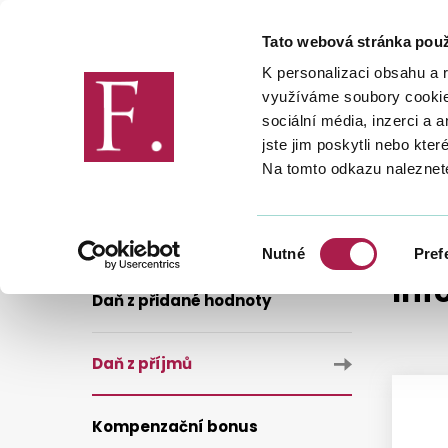
Tato webová stránka použ
Finanční správa
K personalizaci obsahu a 
využíváme soubory cookie.
sociální média, inzerci a 
jste jim poskytli nebo kter
Na tomto odkazu naleznet
DANĚ
DANĚ
DAŇ Z PŘÍJM
Výběr
Nutné
Pref
souhlasu
Inf
Daň z přidané hodnoty
Daň z příjmů
Kompenzační bonus