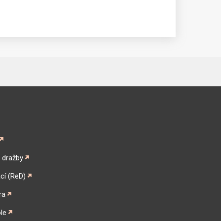
é dražby
cí (ReD)
ra
le