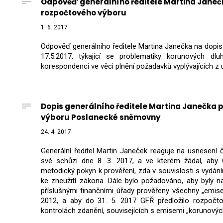
Odpověď generálního ředitele Martina Janeč
rozpočtového výboru
1. 6. 2017
Odpověď generálního ředitele Martina Janečka na dopi
17.5.2017, týkající se problematiky korunových dlu
korespondenci ve věci plnění požadavků vyplývajících z 
Dopis generálního ředitele Martina Janečka 
výboru Poslanecké sněmovny
24. 4. 2017
Generální ředitel Martin Janeček reaguje na usnesení č
své schůzi dne 8. 3. 2017, a ve kterém žádal, aby Gen
metodický pokyn k prověření, zda v souvislosti s vydá
ke zneužití zákona. Dále bylo požadováno, aby byly 
příslušnými finančními úřady prověřeny všechny „emis
2012, a aby do 31. 5. 2017 GFŘ předložilo rozpočt
kontrolách zdanění, souvisejících s emisemi „korunovýc