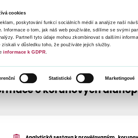
ívá cookies
Daně
Mezinárodní spolupráce
Kont
reklam, poskytování funkcí sociálních médií a analýze naší návš
 Informace o tom, jak náš web používáte, sdílíme se svými par
analýzy. Partneři tyto údaje mohou zkombinovat s dalšími inform
é získali v důsledku toho, že používáte jejich služby.
e
informace k GDPR
.
Ů
INFORMACE O KORUNOVÝCH DLUHOPISECH
erenční
Statistické
Marketingové
ormace o korunových dluhop
Analytická sestava k prověřovaným „korun