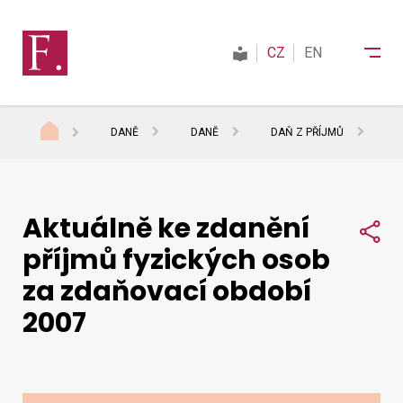
CZ
EN
DANĚ
DANĚ
DAŇ Z PŘÍJMŮ
D
Finanční správa
Aktuálně ke zdanění
Daně
Sdí
příjmů fyzických osob
za zdaňovací období
Mezinárodní spolupráce
2007
Kontakty