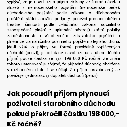
vyplývá, že je osvobozen příjem získaný ve formě dávek a
služeb z nemocenského pojištění (nemocenské péče),
důchodového pojištění podle zákona o důchodovém
pojištění, státní sociální podpory, peněžní pomoci obětem
trestné činnosti podle zvláštního zákona, sociálního
zabezpečení, plnění z uplatnění nástrojů státní politiky
zaměstnanosti a všeobecného zdravotního pojištění a
plnění ze zahraničního povinného pojištění stejného druhu;
jde-li však o příjmy ve formě pravidelně vyplácených
důchodů (penzí), je od daně osvobozena z úhrnu těchto
příjmů pouze částka ve výši 198 000 Kč ročně. Ze znění
tohoto ustanovení je zřejmé, že případné důchody, obdržené
v rozhodném období se sčítají. Za příjem osvobozený se
považuje i jednorázový doplatek důchodů (penzí).
Jak posoudit příjem plynoucí
poživateli starobního důchodu
pokud překročil částku 198 000,-
Kč ročně?