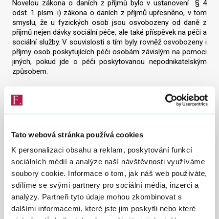
Novelou zákona o daních z příjmů bylo v ustanovení § 4
odst. 1 písm. i) zákona o daních z příjmů upřesněno, v tom
smyslu, že u fyzických osob jsou osvobozeny od daně z
příjmů nejen dávky sociální péče, ale také příspěvek na péči a
sociální služby. V souvislosti s tím byly rovněž osvobozeny i
příjmy osob poskytujících péči osobám závislým na pomoci
jiných, pokud jde o péči poskytovanou nepodnikatelským
způsobem.
Jsou dávky v hmotné nouzi
příjmem podle zákona o daních
z příjmů, který podléhá
Tato webová stránka používá cookies
K personalizaci obsahu a reklam, poskytování funkcí
zdanění?
sociálních médií a analýze naší návštěvnosti využíváme
soubory cookie. Informace o tom, jak náš web používáte,
Dávky pomoci v hmotné nouzi byly zavedeny zákonem č.
111/2006 Sb. zákon o pomoci v hmotné nouzi a jedná se o
sdílíme se svými partnery pro sociální média, inzerci a
příspěvek na živobytí, doplatek na bydlení a mimořádnou
analýzy. Partneři tyto údaje mohou zkombinovat s
okamžitou pomoc. Tyto dávky jsou podle § 4 odst. 1 písm. i)
dalšími informacemi, které jste jim poskytli nebo které
zákona o daních z příjmů u fyzických osob osvobozeny od