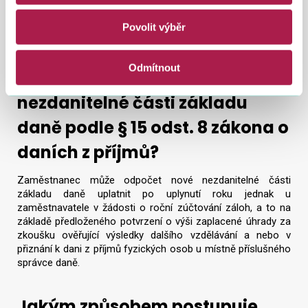
osobou s těžším zdravotním postižením, až 15 000 Kč.
Povolit výběr
Jakým způsobem postupuje
Odmítnout
zaměstnanec při uplatnění
nezdanitelné části základu
daně podle § 15 odst. 8 zákona o
daních z příjmů?
Zaměstnanec může odpočet nové nezdanitelné části
základu daně uplatnit po uplynutí roku jednak u
zaměstnavatele v žádosti o roční zúčtování záloh, a to na
základě předloženého potvrzení o výši zaplacené úhrady za
zkoušku ověřující výsledky dalšího vzdělávání a nebo v
přiznání k dani z příjmů fyzických osob u místně příslušného
správce daně.
Jakým způsobem postupuje