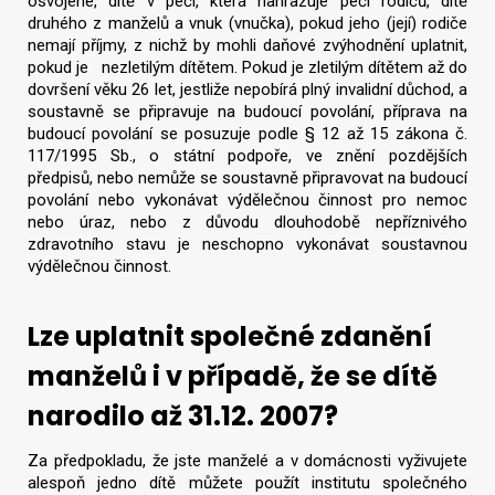
osvojené, dítě v péči, která nahrazuje péči rodičů, dítě
druhého z manželů a vnuk (vnučka), pokud jeho (její) rodiče
nemají příjmy, z nichž by mohli daňové zvýhodnění uplatnit,
pokud je nezletilým dítětem. Pokud je zletilým dítětem až do
dovršení věku 26 let, jestliže nepobírá plný invalidní důchod, a
soustavně se připravuje na budoucí povolání, příprava na
budoucí povolání se posuzuje podle § 12 až 15 zákona č.
117/1995 Sb., o státní podpoře, ve znění pozdějších
předpisů, nebo nemůže se soustavně připravovat na budoucí
povolání nebo vykonávat výdělečnou činnost pro nemoc
nebo úraz, nebo z důvodu dlouhodobě nepříznivého
zdravotního stavu je neschopno vykonávat soustavnou
výdělečnou činnost.
Lze uplatnit společné zdanění
manželů i v případě, že se dítě
narodilo až 31.12. 2007?
Za předpokladu, že jste manželé a v domácnosti vyživujete
alespoň jedno dítě můžete použít institutu společného