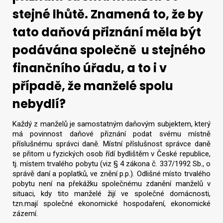
stejné lhůtě. Znamená to, že by
tato daňová přiznání měla být
podávána společně u stejného
finančního úřadu, a to i v
případě, že manželé spolu
nebydlí?
Každý z manželů je samostatným daňovým subjektem, který
má povinnost daňové přiznání podat svému místně
příslušnému správci daně. Místní příslušnost správce daně
se přitom u fyzických osob řídí bydlištěm v České republice,
tj. místem trvalého pobytu (viz § 4 zákona č. 337/1992 Sb., o
správě daní a poplatků, ve znění p.p.). Odlišné místo trvalého
pobytu není na překážku společnému zdanění manželů v
situaci, kdy tito manželé žijí ve společné domácnosti,
tzn.mají společné ekonomické hospodaření, ekonomické
zázemí.