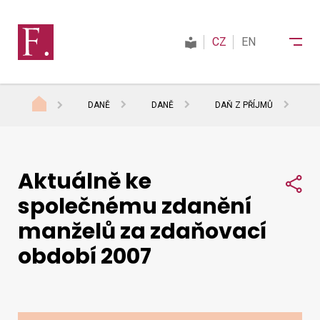
CZ
EN
DANĚ
DANĚ
DAŇ Z PŘÍJMŮ
D
Finanční správa
Aktuálně ke
Daně
Sdí
společnému zdanění
manželů za zdaňovací
Mezinárodní spolupráce
období 2007
Kontakty