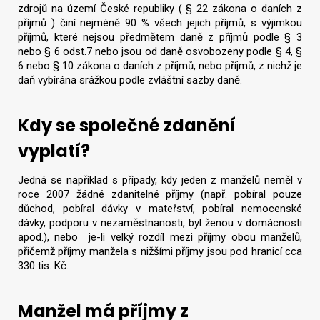
zdrojů na území České republiky ( § 22 zákona o daních z
příjmů ) činí nejméně 90 % všech jejich příjmů, s výjimkou
příjmů, které nejsou předmětem daně z příjmů podle § 3
nebo § 6 odst.7 nebo jsou od daně osvobozeny podle § 4, §
6 nebo § 10 zákona o daních z příjmů, nebo příjmů, z nichž je
daň vybírána srážkou podle zvláštní sazby daně.
Kdy se společné zdanění
vyplatí?
Jedná se například s případy, kdy jeden z manželů neměl v
roce 2007 žádné zdanitelné příjmy (např. pobíral pouze
důchod, pobíral dávky v mateřství, pobíral nemocenské
dávky, podporu v nezaměstnanosti, byl ženou v domácnosti
apod.), nebo je-li velký rozdíl mezi příjmy obou manželů,
přičemž příjmy manžela s nižšími příjmy jsou pod hranicí cca
330 tis. Kč.
Manžel má příjmy z