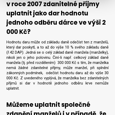
v roce 2007 zdanitelné příjmy
uplatnit jako dar hodnotu
jednoho odběru dárce ve výši 2
000 Kč?
Hodnotu daru může od základu daně odečíst ten z manželů,
který dar poskytl, a to až do výše 10 % svého základu daně
(ř.42 DAP). Jedná se o celý základ daně manžela (manželky),
nikoli jen o jeho polovinu. Činí-li např. celkový základ daně
manžela (tj. před rozdělením) 300 000 Kč s tím, že manželka
nemá žádné zdanitelné příjmy, může manžel, při splnění
zákonných podmínek, odečíst hodnotu daru až do výše 30
000 Kč. Z uvedeného vyplývá, že manželka bez zdanitelných
příjmů si dar v hodnotě jednoho odběru krve nemůže
uplatnit.
Můžeme uplatnit společné
zdanění manželů i v případě, že