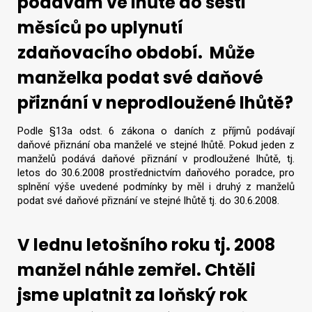
podávám ve lhůtě do šesti
měsíců po uplynutí
zdaňovacího období. Může
manželka podat své daňové
přiznání v neprodloužené lhůtě?
Podle §13a odst. 6 zákona o daních z příjmů podávají
daňové přiznání oba manželé ve stejné lhůtě. Pokud jeden z
manželů podává daňové přiznání v prodloužené lhůtě, tj.
letos do 30.6.2008 prostřednictvím daňového poradce, pro
splnění výše uvedené podmínky by měl i druhý z manželů
podat své daňové přiznání ve stejné lhůtě tj. do 30.6.2008.
V lednu letošního roku tj. 2008
manžel náhle zemřel. Chtěli
jsme uplatnit za loňský rok