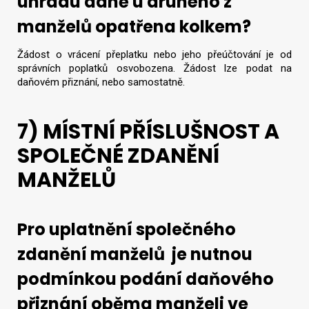
úhradu daně u druhého z
manželů opatřena kolkem?
Žádost o vrácení přeplatku nebo jeho přeúčtování je od
správních poplatků osvobozena. Žádost lze podat na
daňovém přiznání, nebo samostatně.
7) MÍSTNÍ PŘÍSLUŠNOST A
SPOLEČNÉ ZDANĚNÍ
MANŽELŮ
Pro uplatnění společného
zdanění manželů je nutnou
podmínkou podání daňového
přiznání oběma manželi ve