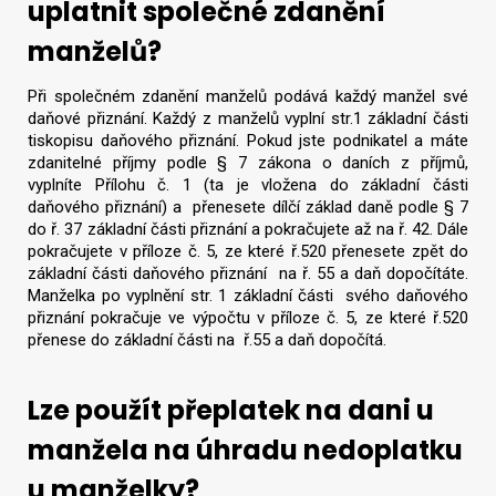
uplatnit společné zdanění
manželů?
Při společném zdanění manželů podává každý manžel své
daňové přiznání. Každý z manželů vyplní str.1 základní části
tiskopisu daňového přiznání. Pokud jste podnikatel a máte
zdanitelné příjmy podle § 7 zákona o daních z příjmů,
vyplníte Přílohu č. 1 (ta je vložena do základní části
daňového přiznání) a přenesete dílčí základ daně podle § 7
do ř. 37 základní části přiznání a pokračujete až na ř. 42. Dále
pokračujete v příloze č. 5, ze které ř.520 přenesete zpět do
základní části daňového přiznání na ř. 55 a daň dopočítáte.
Manželka po vyplnění str. 1 základní části svého daňového
přiznání pokračuje ve výpočtu v příloze č. 5, ze které ř.520
přenese do základní části na ř.55 a daň dopočítá.
Lze použít přeplatek na dani u
manžela na úhradu nedoplatku
u manželky?