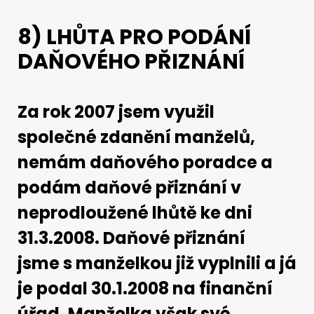
8) LHŮTA PRO PODÁNÍ
DAŇOVÉHO PŘIZNÁNÍ
Za rok 2007 jsem využil
společné zdanění manželů,
nemám daňového poradce a
podám daňové přiznání v
neprodloužené lhůtě ke dni
31.3.2008. Daňové přiznání
jsme s manželkou již vyplnili a já
je podal 30.1.2008 na finanční
úřad. Manželka však své