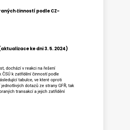
braných činností podle CZ-
ktualizace ke dni 3. 5. 2024)
t, dochází v reakci na řešení
k ČSÚ k zatřídění činností podle
sledující tabulce, ve které oproti
jednotlivých dotazů ze strany GFŘ, tak
raných transakcí a jejich zatřídění