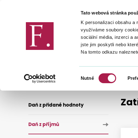
Tato webová stránka použ
Finanční správa
K personalizaci obsahu a 
využíváme soubory cookie.
sociální média, inzerci a 
jste jim poskytli nebo kter
Na tomto odkazu naleznet
DANĚ
DANĚ
DAŇ Z PŘÍJM
ZATŘÍDĚNÍ VYBRANÝCH ČINNOSTÍ PODLE CZ-NACE
Výběr
Nutné
Pref
souhlasu
Zat
Daň z přidané hodnoty
Daň z příjmů