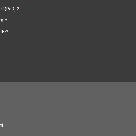
cí (ReD)
ra
le
gram
ní