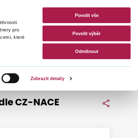
Povolit vše
akty
těvnosti
CZ
EN
tnery pro
Povolit výběr
acemi, které
Hledat
Odmítnout
Zobrazit detaily
odle CZ-NACE
Sdílet