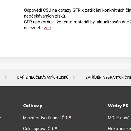
Odpovědi ČSÚ na dotazy GFŘ k zatřídění konkrétních či
neočekávaných zisků.
GFŘ upozorňuje, že tento materiál byl aktualizován dne 
naleznete
zde
.
Ů
DAŇ Z NEOČEKÁVANÝCH ZISKŮ
ZATŘÍDĚNÍ VYBRANÝCH ČIN
Odkazy
Weby FS
e
Ministerstvo financí ČR
MOJE daně
Celní správa ČR
Elektronick