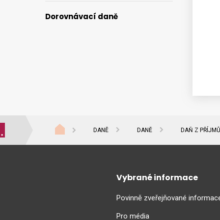
Dorovnávací daně
DANĚ
DANĚ
DAŇ Z PŘÍJM
Vybrané informace
Povinně zveřejňované informac
Pro média