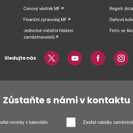
Cenový věstník MF
Registr dota
Finanční zpravodaj MF
Daňová kob
Jednotné měsíční hlášení
Finfo ve ško
zaměstnavatelů
Sledujte nás
Twitter
Youtube
Facebook
Insta
Zůstaňte s námi v kontaktu
sílat novinky z kalendáře
Zasílat nabídky zaměstná