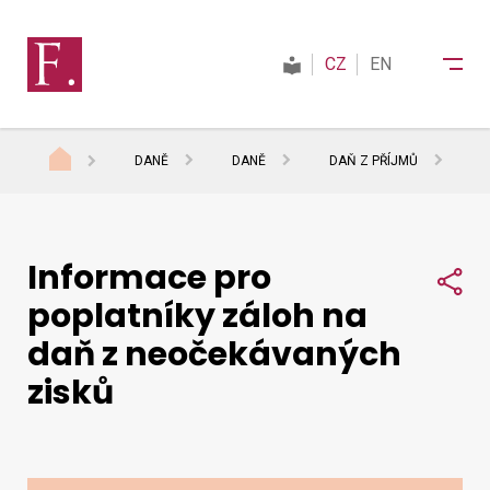
CZ
EN
DANĚ
DANĚ
DAŇ Z PŘÍJMŮ
D
Finanční správa
Informace pro
Daně
Sdí
poplatníky záloh na
daň z neočekávaných
Mezinárodní spolupráce
zisků
Kontakty