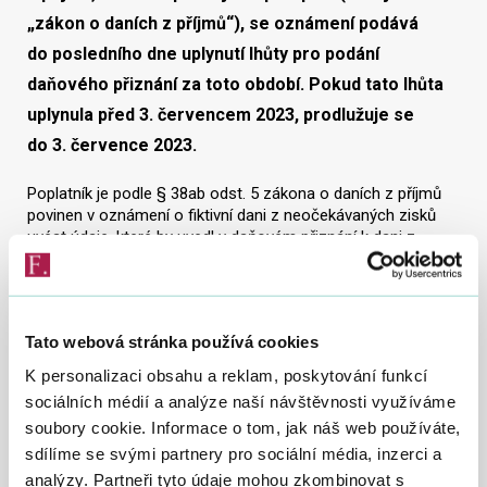
„zákon o daních z příjmů“), se oznámení podává
do posledního dne uplynutí lhůty pro podání
daňového přiznání za toto období. Pokud tato lhůta
uplynula před 3. červencem 2023, prodlužuje se
do 3. července 2023
.
Poplatník je podle § 38ab odst. 5 zákona o daních z příjmů
povinen v oznámení o fiktivní dani z neočekávaných zisků
uvést údaje, které by uvedl v daňovém přiznání k dani z
neočekávaných zisků. Pro naplnění této povinnosti je proto
vhodné
použít zveřejněný formulář daňového přiznání
k
dani z neočekávaných zisků s označením 25 5563 MFin
5563 – vzor č. 1, ve kterém se na položce „04“ v záhlaví
Tato webová stránka používá cookies
označí, že se jedná o oznámení o fiktivní dani z
neočekávaných zisků. Formulář daňového přiznání k dani z
K personalizaci obsahu a reklam, poskytování funkcí
neočekávaných zisků včetně pokynů k jeho vyplnění je
sociálních médií a analýze naší návštěvnosti využíváme
zveřejněn v
databázi tiskopisů
, kde si jej lze stáhnout,
soubory cookie. Informace o tom, jak náš web používáte,
vytisknout a následně vyplnit.
sdílíme se svými partnery pro sociální média, inzerci a
analýzy. Partneři tyto údaje mohou zkombinovat s