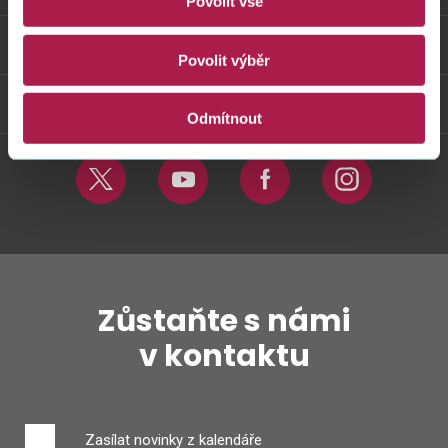
Povolit vše
Odkazy
Povolit výběr
Weby FS
Odmítnout
Twitter
Youtube
Facebook
Instagram
Zůstaňte s námi
v kontaktu
Zasílat novinky z kalendáře