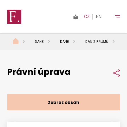
CZ
EN
DANĚ
DANĚ
DAŇ Z PŘÍJMŮ
D
Finanční správa
Právní úprava
Daně
Sdí
Mezinárodní spolupráce
Zobraz obsah
Kontakty