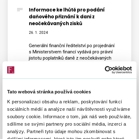
Informace ke lhůtě pro podání
daňového přiznání k dani z
Vyhledat na webu
neočekávaných zisků
26. 1. 2024
Generální finanční ředitelství po projednání
s Ministerstvem financí vydává pro právní
jistotu poplatníků daně z neočekávaných
zisků informaci ke lhůtě pro podání daňového
přiznání k dani z neočekávaných zisků s cílem
publikovat východiska pro uplatňování správní
praxe a předejít tím případným sporům
v oblasti posuzování běhu a délky této lhůty.
Tato webová stránka používá cookies
K personalizaci obsahu a reklam, poskytování funkcí
Základní informace k právní úpravě
sociálních médií a analýze naší návštěvnosti využíváme
daně z neočekávaných zisků
soubory cookie. Informace o tom, jak náš web používáte,
sdílíme se svými partnery pro sociální média, inzerci a
Právní úprava daně z neočekávaných zisků
analýzy. Partneři tyto údaje mohou zkombinovat s
byla do zákona č. 586/1992 Sb., o daních z
dalšími informacemi, které jste jim poskytli nebo které