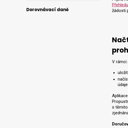
Přehledu
Dorovnávací daně
žádosti p
Načt
proh
V rámci 
uloži
načís
údaje
Aplikace
Propustn
s těmito
zjednána
Doručov