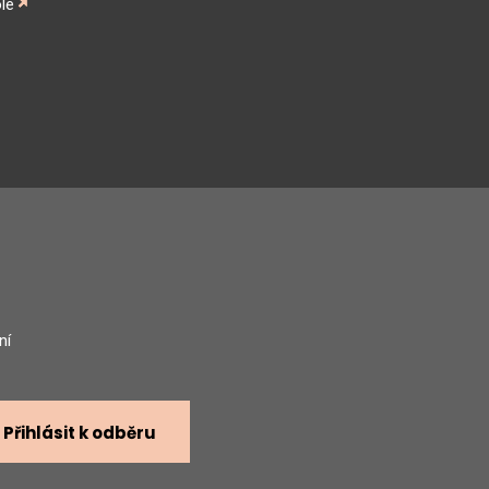
le
gram
ní
Přihlásit k odběru