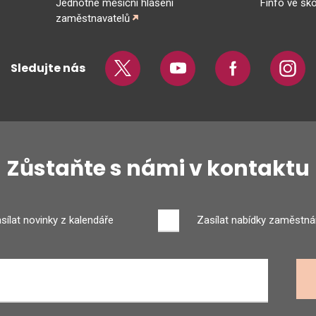
Jednotné měsíční hlášení
Finfo ve ško
zaměstnavatelů
Sledujte nás
Twitter
Youtube
Facebook
Insta
Zůstaňte s námi v kontaktu
sílat novinky z kalendáře
Zasílat nabídky zaměstná