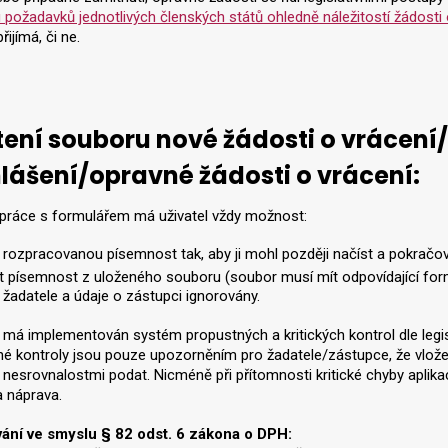
 požadavků jednotlivých členských států ohledně náležitostí žádosti
řijímá, či ne.
ení souboru nové žádosti o vrácen
lášení/opravné žádosti o vrácení:
práce s formulářem má uživatel vždy možnost:
t rozpracovanou písemnost tak, aby ji mohl později načíst a pokračov
t písemnost z uloženého souboru (soubor musí mít odpovídající formát
 žadatele a údaje o zástupci ignorovány.
 má implementován systém propustných a kritických kontrol dle legis
é kontroly jsou pouze upozorněním pro žadatele/zástupce, že vložen
 nesrovnalostmi podat. Nicméně při přítomnosti kritické chyby aplik
 náprava.
ání ve smyslu § 82 odst. 6 zákona o DPH: