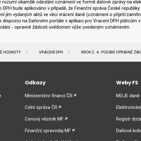
 rozumí okamžik odeslání oznámení ve formě datové zprávy na elekt
 DPH bude aplikováno v případě, že Finanční správa České republik
ní jím vydaných aktů ve věci vrácení daně (oznámení o přijetí/zamít
 k dispozici na Daňovém portále v aplikaci pro Vracení DPH plátcům 
odání - opravné žádosti uvědomen výše uvedeným oznámením.
NÉ HODNOTY
VRACENÍ DPH
KROK Č. 4 - PODÁNÍ OPRAVNÉ ŽÁ
Odkazy
Weby FS
e
Ministerstvo financí ČR
MOJE daně
Celní správa ČR
Elektronick
Cenový věstník MF
Registr dota
Finanční zpravodaj MF
Daňová kob