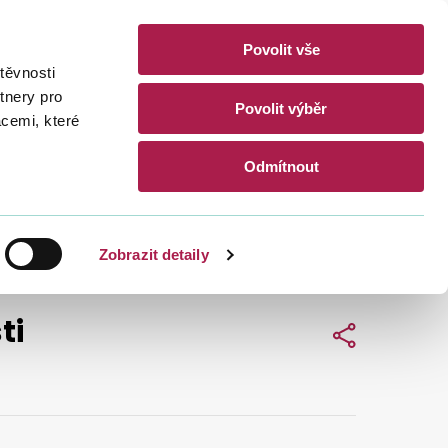
Povolit vše
akty
těvnosti
CZ
EN
tnery pro
Povolit výběr
acemi, které
Hledat
Odmítnout
Zobrazit detaily
ti
Sdílet