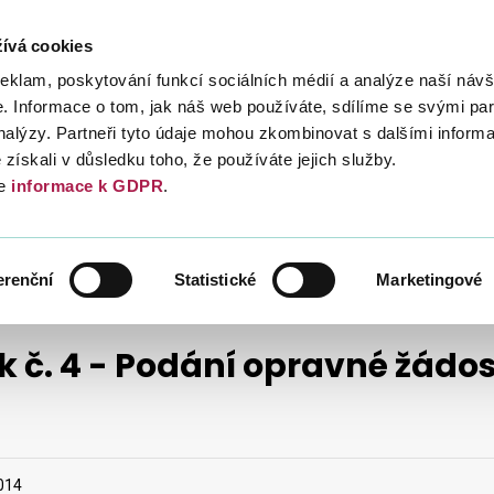
ívá cookies
Daně
Mezinárodní spolupráce
Kont
reklam, poskytování funkcí sociálních médií a analýze naší návš
 Informace o tom, jak náš web používáte, sdílíme se svými par
analýzy. Partneři tyto údaje mohou zkombinovat s dalšími inform
é získali v důsledku toho, že používáte jejich služby.
e
informace k GDPR
.
NÉ HODNOTY
VRACENÍ DPH
erenční
Statistické
Marketingové
k č. 4 - Podání opravné žádos
2014