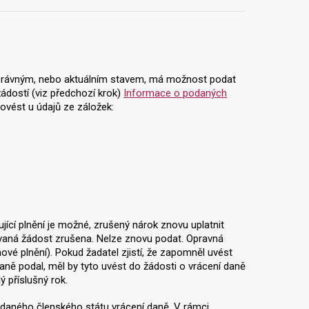
se správným, nebo aktuálním stavem, má možnost podat
ádostí (viz předchozí krok)
Informace o podaných
rovést u údajů ze záložek:
ující plnění je možné, zrušený nárok znovu uplatnit
ovaná žádost zrušena. Nelze znovu podat. Opravná
vé plnění). Pokud žadatel zjistí, že zapomněl uvést
 daně podal, měl by tyto uvést do žádosti o vrácení daně
 příslušný rok.
py daného členského státu vrácení daně. V rámci