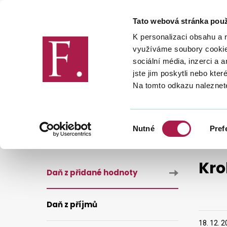
Tato webová stránka použ
Finanční správa
K personalizaci obsahu a 
využíváme soubory cookie.
sociální média, inzerci a 
jste jim poskytli nebo kter
Na tomto odkazu naleznet
DANĚ
DANĚ
DAŇ Z PŘIDA
KROK Č. 4 - PODÁNÍ OPRAVNÉ ŽÁDOSTI
Výběr
Nutné
Pref
souhlasu
Kro
Daň z přidané hodnoty
Daň z příjmů
18. 12. 