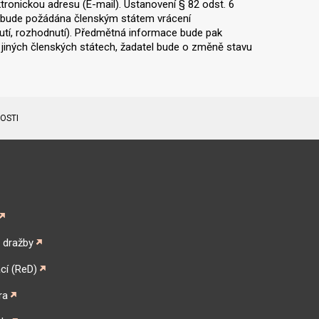
ronickou adresu (E-mail). Ustanovení § 82 odst. 6
y bude požádána členským státem vrácení
nutí, rozhodnutí). Předmětná informace bude pak
v jiných členských státech, žadatel bude o změně stavu
DOSTI
é dražby
cí (ReD)
ra