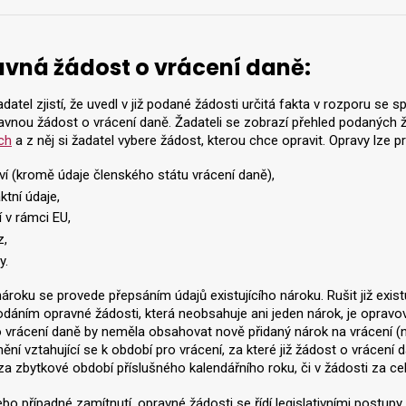
vná žádost o vrácení daně:
datel zjistí, že uvedl v již podané žádosti určitá fakta v rozporu 
ravnou žádost o vrácení daně. Žadateli se zobrazí přehled podaných ž
ch
a z něj si žadatel vybere žádost, kterou chce opravit. Opravy lze p
ví (kromě údaje členského státu vrácení daně),
ktní údaje,
í v rámci EU,
z,
y.
ároku se provede přepsáním údajů existujícího nároku. Rušit již exist
odáním opravné žádosti, která neobsahuje ani jeden nárok, je oprav
 vrácení daně by neměla obsahovat nově přidaný nárok na vrácení (no
lnění vztahující se k období pro vrácení, za které již žádost o vrácení
a zbytkové období příslušného kalendářního roku, či v žádosti za celý
 nebo případné zamítnutí, opravné žádosti se řídí legislativními postu