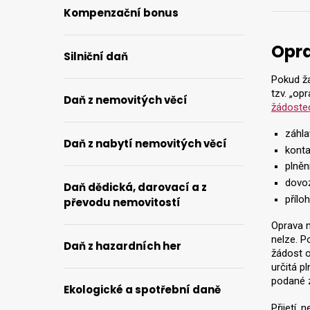
Kompenzační bonus
Opra
Silniční daň
Pokud ža
tzv. „op
Daň z nemovitých věcí
žádoste
záhla
Daň z nabytí nemovitých věcí
konta
plněn
dovo
Daň dědická, darovací a z
příloh
převodu nemovitostí
Oprava n
nelze. P
Daň z hazardních her
žádost o
určitá p
podané z
Ekologické a spotřební daně
Přijetí,