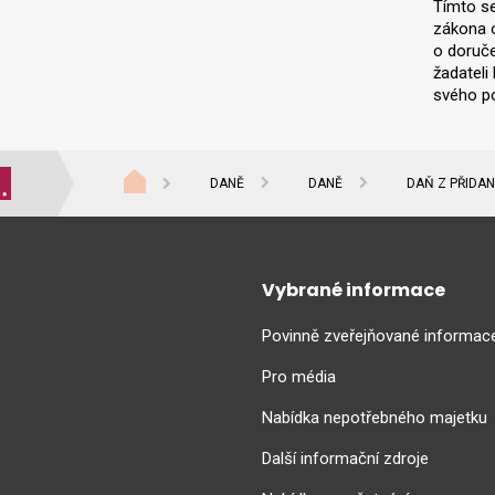
Tímto se
zákona o
o doruče
žadateli
svého p
DANĚ
DANĚ
DAŇ Z PŘIDA
Vybrané informace
Povinně zveřejňované informac
Pro média
Nabídka nepotřebného majetku
Další informační zdroje