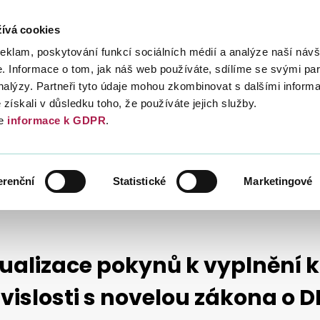
ívá cookies
Daně
Mezinárodní spolupráce
Kont
reklam, poskytování funkcí sociálních médií a analýze naší návš
 Informace o tom, jak náš web používáte, sdílíme se svými par
analýzy. Partneři tyto údaje mohou zkombinovat s dalšími inform
é získali v důsledku toho, že používáte jejich služby.
e
informace k GDPR
.
NÉ HODNOTY
KONTROLNÍ HLÁŠENÍ DPH
AKTUALITY
erenční
Statistické
Marketingové
V SOUVISLOSTI S NOVELOU ZÁKONA O DPH ÚČINNOU OD 1.7.2017
ualizace pokynů k vyplnění k
vislosti s novelou zákona o 