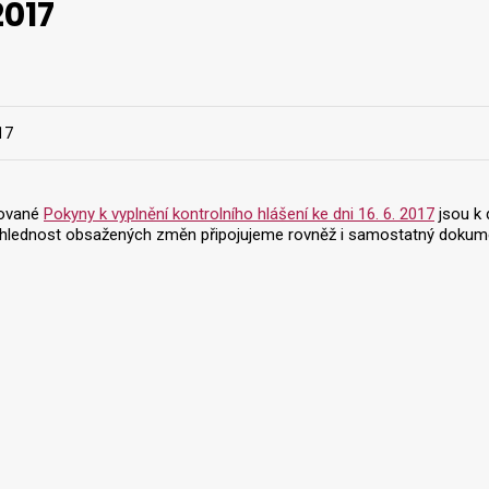
2017
17
zované
Pokyny k vyplnění kontrolního hlášení ke dni 16. 6. 2017
jsou k 
řehlednost obsažených změn připojujeme rovněž i samostatný doku