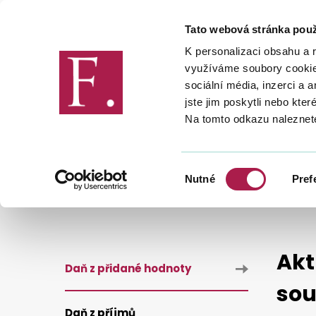
Tato webová stránka použ
Finanční správa
K personalizaci obsahu a 
využíváme soubory cookie.
sociální média, inzerci a 
jste jim poskytli nebo kter
Na tomto odkazu naleznet
DANĚ
DANĚ
DAŇ Z PŘIDA
2017
Výběr
Nutné
Pref
AKTUALIZACE POKYNŮ K VYPLNĚNÍ KONTROLNÍHO HLÁŠENÍ 
souhlasu
Akt
Daň z přidané hodnoty
sou
Daň z příjmů