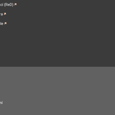
cí (ReD)
ra
le
gram
ní