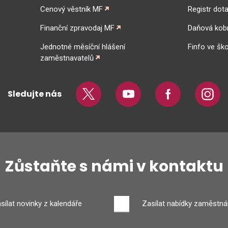
Cenový věstník MF
Registr dota
Finanční zpravodaj MF
Daňová kob
Jednotné měsíční hlášení
Finfo ve ško
zaměstnavatelů
Sledujte nás
Twitter
Youtube
Facebook
Insta
Zůstaňte s námi v kontaktu
sílat novinky z kalendáře
Zasílat nabídky zaměstná