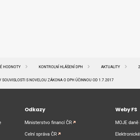
NÉ HODNOTY
KONTROLNÍ HLÁŠENÍ DPH
AKTUALITY
V SOUVISLOSTI S NOVELOU ZÁKONA O DPH ÚČINNOU OD 1.7.2017
Odkazy
Weby FS
e
Ministerstvo financí ČR
MOJE daně
Celní správa ČR
Elektronick