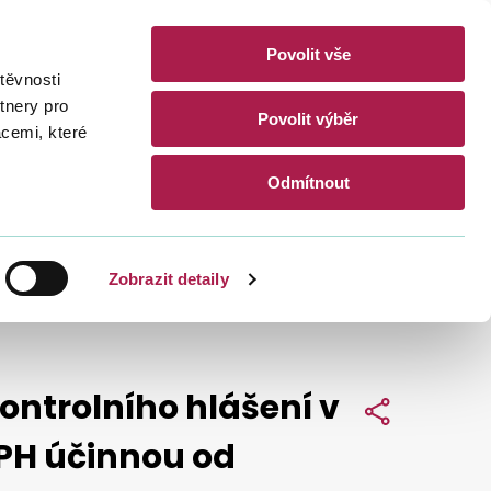
Povolit vše
akty
těvnosti
CZ
EN
tnery pro
Povolit výběr
acemi, které
Hledat
Odmítnout
Zobrazit detaily
ontrolního hlášení v
Sdílet
DPH účinnou od