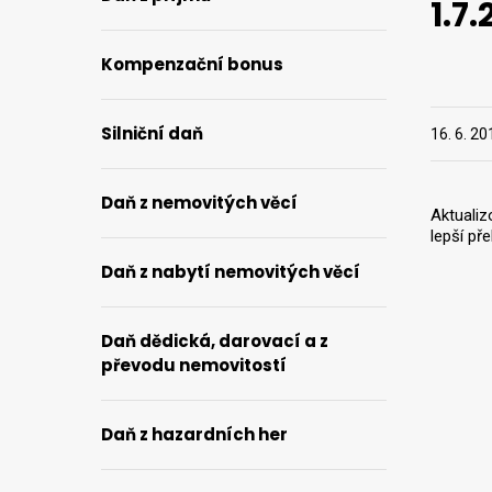
1.7.
Kompenzační bonus
Silniční daň
16. 6. 20
Daň z nemovitých věcí
Aktuali
lepší p
Daň z nabytí nemovitých věcí
Daň dědická, darovací a z
převodu nemovitostí
Daň z hazardních her