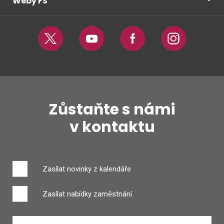
Weby FS
Twitter
Youtube
Facebook
Instagram
Zůstaňte s námi
v kontaktu
Zasílat novinky z kalendáře
Zasílat nabídky zaměstnání
Zadejte