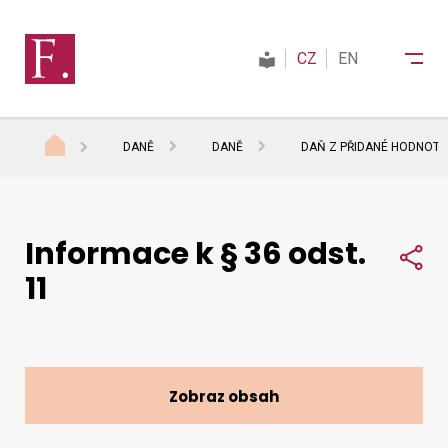
CZ
EN
DANĚ
DANĚ
DAŇ Z PŘIDANÉ HODNOTY
Finanční správa
Informace k § 36 odst.
Daně
Sdí
11
Mezinárodní spolupráce
Kontakty
Zobraz obsah