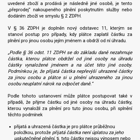
uvedené zboží a prodává je následně jiné osobě, je tento
„přeprodej“ nakoupeného plnění poskytnutím služby nebo
dodáním zboží ve smyslu § 2 ZDPH.
V § 36 ZDPH je doplněn nový odstavec 11, kterým se
stanoví postup pro případy, kdy plátce zaplatil částku za
plnění pro jinou osobu jejím jménem a obdrží od ní úhradu.
„Podle § 36 odst. 11 ZDPH se do základu daně nezahrnuje
částka, kterou plátce obdržel od jiné osoby na úhradu
částky vynaložené jménem a na účet této jiné osoby.
Podmínkou je, že přijatá částka nepřevýší uhrazené částky
za jinou osobu a plátce si u plnění uhrazeného za jinou
osobu neuplatní nárok na odpočet daně.“
Podle tohoto ustanovení může plátce postupovat také v
případě, že přijme částku od jiné osoby na úhradu částky,
kterou vynaložil za plnění pro tuto jinou osobu, při splnění
těchto podmínek
přijatá a uhrazená částka je pro plátce průběžnou
položkou, protože
přijatá částka není úplatou za jeho
uskutečněné plnění
, tj. tyto částky nejsou výnosem nebo