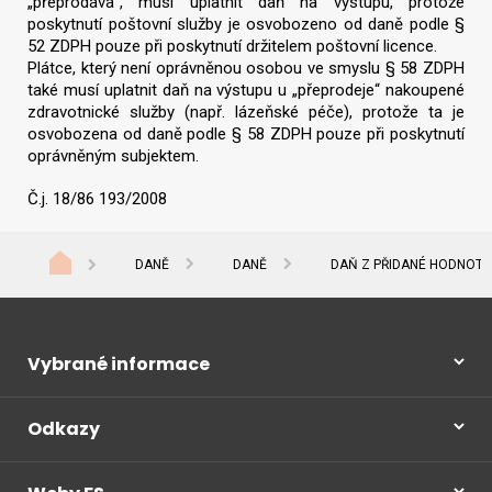
„přeprodává“, musí uplatnit daň na výstupu, protože
poskytnutí poštovní služby je osvobozeno od daně podle §
52 ZDPH pouze při poskytnutí držitelem poštovní licence.
Plátce, který není oprávněnou osobou ve smyslu § 58 ZDPH
také musí uplatnit daň na výstupu u „přeprodeje“ nakoupené
zdravotnické služby (např. lázeňské péče), protože ta je
osvobozena od daně podle § 58 ZDPH pouze při poskytnutí
oprávněným subjektem.
Č.j. 18/86 193/2008
DANĚ
DANĚ
DAŇ Z PŘIDANÉ HODNOTY
Vybrané informace
Odkazy