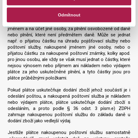
stanovených v § 72 a dalších ZDPH.
Odmítnout
Podle § 36 odst. 11 ZDPH může plátce postupovat i v
případě přijaté částky, která byla vynaložena plátcem
jménem a na účet jiné osoby, za plnění osvobozené od daně
nebo plnění, které není předmětem daně. Může se jednat
např. o přijatou částku na úhradu pojišťovací služby nebo
poštovní služby, nakoupené jménem jiné osoby, nebo o
přijatou částku za nakoupené poštovní známky, kolky apod.
pro jinou osobu, ale vždy se však musí jednat o částky, které
nejsou výnosem nebo příjmem ani nákladem nebo výdajem
plátce za jeho uskutečněné plnění, a tyto částky jsou pro
plátce průběžnými položkami.
Pokud plátce uskutečňuje dodání zboží jehož součástí je i
odeslání poštou, a nakoupená poštovní služba je nákladem
nebo výdajem plátce, plátce uskutečňuje dodání zboží s
odesláním, a proto podle § 36 odst. 3 písm.e) ZDPH
zahrnuje nakoupenou poštovní službu do základu daně u
dodání zboží jako vedlejší výdaj.
Jestliže plátce nakoupenou poštovní službu samostatně