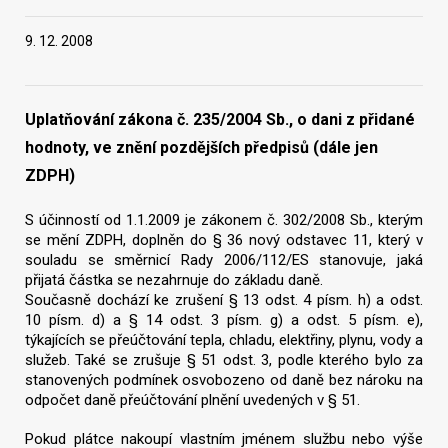
9. 12. 2008
Vyhledat na webu
Uplatňování zákona č. 235/2004 Sb., o dani z přidané
hodnoty, ve znění pozdějších předpisů (dále jen
ZDPH)
S účinností od 1.1.2009 je zákonem č. 302/2008 Sb., kterým
se mění ZDPH, doplněn do § 36 nový odstavec 11, který v
souladu se směrnicí Rady 2006/112/ES stanovuje, jaká
přijatá částka se nezahrnuje do základu daně.
Současně dochází ke zrušení § 13 odst. 4 písm. h) a odst.
10 písm. d) a § 14 odst. 3 písm. g) a odst. 5 písm. e),
týkajících se přeúčtování tepla, chladu, elektřiny, plynu, vody a
služeb. Také se zrušuje § 51 odst. 3, podle kterého bylo za
stanovených podmínek osvobozeno od daně bez nároku na
odpočet daně přeúčtování plnění uvedených v § 51.
Pokud plátce nakoupí vlastním jménem službu nebo výše