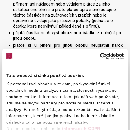
příjmem ani nákladem nebo výdajem plátce za jeho
uskutečněné plnění, a proto plátce oprávněně účtuje o
těchto částkách na zúčtovacích vztazích nebo je
oprávněně eviduje jako průběžné položky (jedná se o
částky, které neovlivňují základ daně z příjmů),
přijatá částka nepřevýší uhrazenou částku za plnění pro
jinou osobu,
plátce si u plnění pro jinou osobu neuplatnil nárok
odpočet daně.
Přijaté částky, které se nezahrnují do základu daně podle §
36 odst. 11 ZDPH, nejsou úplatou za uskutečněné plnění
osoby povinné k dani, a proto se nezahrnují do obratu podle
Tato webová stránka používá cookies
§ 6 odst. 2 ZDPH.
K personalizaci obsahu a reklam, poskytování funkcí
sociálních médií a analýze naší návštěvnosti využíváme
V případě zajištění služeb a zboží (teplo, chlad, plyn, elektřina
a voda), jejichž poskytování je spojeno s užíváním bytu nebo
soubory cookie. Informace o tom, jak náš web používáte,
nebytového prostoru (dále jen „plnění související s nájmem“),
sdílíme se svými partnery pro sociální média, inzerci a
a které je pronajímatel povinen zajistit pro nájemce, může
analýzy. Partneři tyto údaje mohou zkombinovat s dalšími
pronajímatel postupovat podle § 36 odst. 11 ZDPH, pokud
informacemi, které jste jim poskytli nebo které získali v
se nejedná o jeho uskutečněná plnění, a jestliže z nájemní
důsledku toho, že používáte jejich služby.
smlouvy uzavřené mezi pronajímatelem a nájemcem
Na tomto odkazu naleznete
informace k GDPR
.