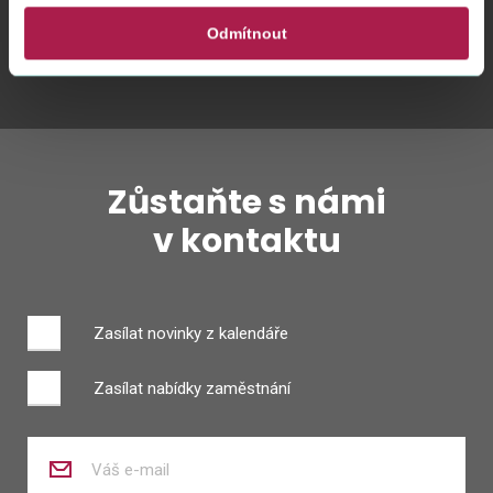
Odmítnout
Twitter
Youtube
Facebook
Instagram
Zůstaňte s námi
v kontaktu
Zasílat novinky z kalendáře
Zasílat nabídky zaměstnání
Zadejte
váš
e-