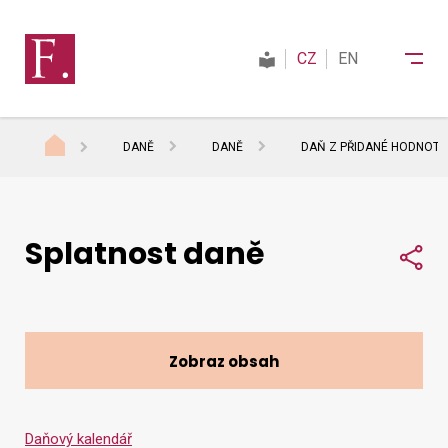
CZ
EN
DANĚ
DANĚ
DAŇ Z PŘIDANÉ HODNOTY
Finanční správa
Splatnost daně
Daně
Sdí
Mezinárodní spolupráce
Zobraz obsah
Kontakty
Daňový kalendář