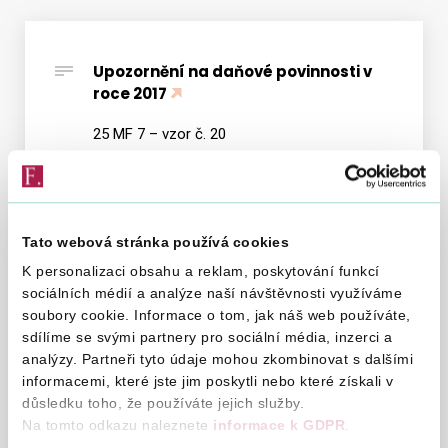
Vyhledat na webu
Upozornění na daňové povinnosti v
roce 2017
25 MF 7 – vzor č. 20
Upozornění na daňové povinnosti v
roce 2016
Tato webová stránka používá cookies
MF 7 - vzor 19
K personalizaci obsahu a reklam, poskytování funkcí
sociálních médií a analýze naší návštěvnosti využíváme
Upozornění na daňové povinnosti v
soubory cookie. Informace o tom, jak náš web používáte,
roce 2015
sdílíme se svými partnery pro sociální média, inzerci a
analýzy. Partneři tyto údaje mohou zkombinovat s dalšími
MF 7 - vzor 18
informacemi, které jste jim poskytli nebo které získali v
důsledku toho, že používáte jejich služby.
Na tomto odkazu naleznete
informace k GDPR
.
Upozornění na daňové
Upozor