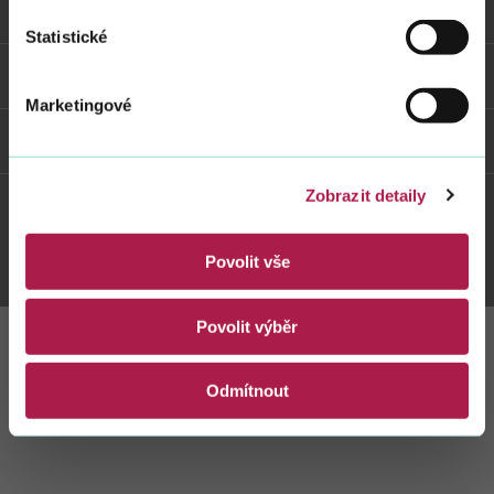
Vybrané informace
Statistické
Odkazy
Marketingové
Weby FS
Zobrazit detaily
Twitter
Youtube
Facebook
Instagram
Povolit vše
Povolit výběr
Zůstaňte s námi
Odmítnout
v kontaktu