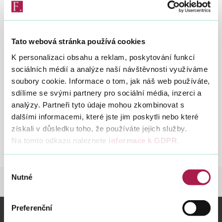
Vyhledat na webu
11. 3. 2020
Tato webová stránka používá cookies
K personalizaci obsahu a reklam, poskytování funkcí
sociálních médií a analýze naší návštěvnosti využíváme
Cílem této Informace je podat ucelený přehled změn
soubory cookie. Informace o tom, jak náš web používáte,
v této oblasti a ujednotit přístup k vymezení okruhu
sdílíme se svými partnery pro sociální média, inzerci a
služeb a zboží podléhajících od 1. 5. 2020 druhé
analýzy. Partneři tyto údaje mohou zkombinovat s
dalšími informacemi, které jste jim poskytli nebo které
snížené sazbě daně.
získali v důsledku toho, že používáte jejich služby.
Informace GFŘ ke změnám
St
Na tomto odkazu naleznete
informace k GDPR
.
sazeb DPH od 1. 5. 2020
IN
Výběr
Nutné
souhlasu
DANĚ
DANĚ
DAŇ Z PŘIDANÉ HODNOTY
Preferenční