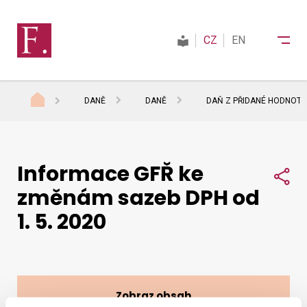
CZ
EN
DANĚ
DANĚ
DAŇ Z PŘIDANÉ HODNOTY
Finanční správa
Informace GFŘ ke
Daně
Sdí
změnám sazeb DPH od
1. 5. 2020
Mezinárodní spolupráce
Kontakty
Zobraz obsah