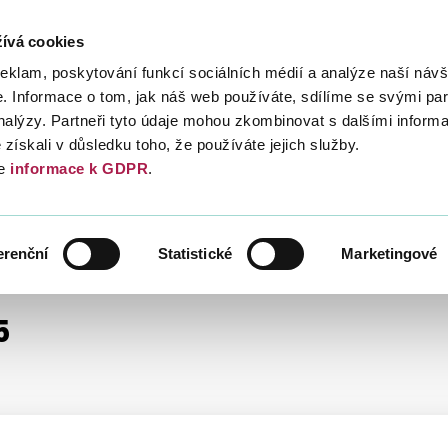
ívá cookies
Daně
Mezinárodní spolupráce
Kont
reklam, poskytování funkcí sociálních médií a analýze naší návš
 Informace o tom, jak náš web používáte, sdílíme se svými par
analýzy. Partneři tyto údaje mohou zkombinovat s dalšími inform
é získali v důsledku toho, že používáte jejich služby.
e
informace k GDPR
.
NÉ HODNOTY
INFORMACE, METODIKA, STANOVISKA
erenční
Statistické
Marketingové
5