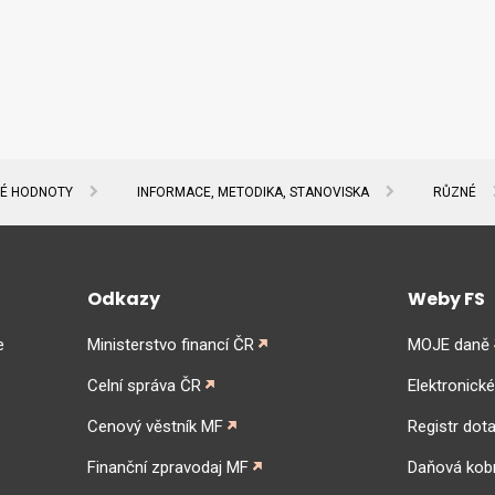
NÉ HODNOTY
INFORMACE, METODIKA, STANOVISKA
RŮZNÉ
Odkazy
Weby FS
e
Ministerstvo financí ČR
MOJE daně
Celní správa ČR
Elektronick
Cenový věstník MF
Registr dota
Finanční zpravodaj MF
Daňová kob