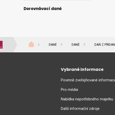
Dorovnávací daně
DANĚ
DANĚ
DAŇ Z PŘIDA
Vybrané informace
Povinně zveřejňované informac
Pro média
Nabídka nepotřebného majetku
Další informační zdroje