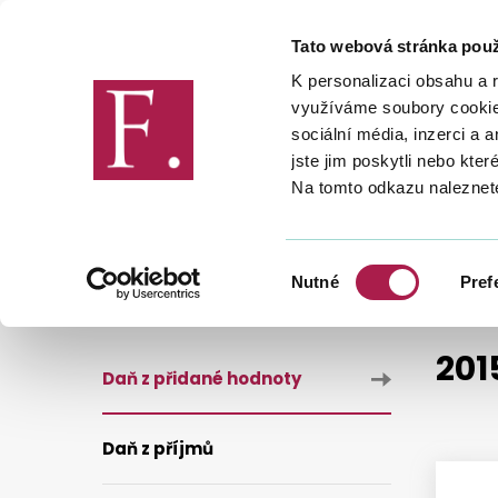
Tato webová stránka použ
Finanční správa
K personalizaci obsahu a 
využíváme soubory cookie.
sociální média, inzerci a 
jste jim poskytli nebo kter
Na tomto odkazu naleznet
DANĚ
DANĚ
DAŇ Z PŘIDA
RŮZNÉ
2015
Výběr
Nutné
Pref
souhlasu
201
Daň z přidané hodnoty
Daň z příjmů