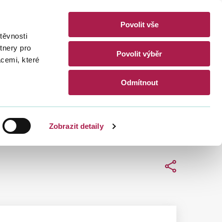
Povolit vše
akty
těvnosti
CZ
EN
tnery pro
Povolit výběr
acemi, které
Hledat
Odmítnout
Zobrazit detaily
Sdílet