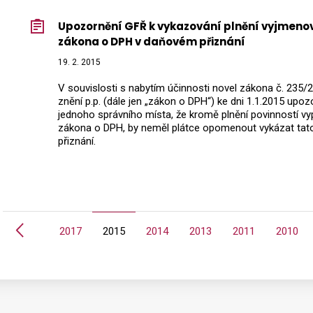
Upozornění GFŘ k vykazování plnění vyjmenov
zákona o DPH v daňovém přiznání
19. 2. 2015
V souvislosti s nabytím účinnosti novel zákona č. 235/2
znění p.p. (dále jen „zákon o DPH“) ke dni 1.1.2015 upoz
jednoho správního místa, že kromě plnění povinností vyp
zákona o DPH, by neměl plátce opomenout vykázat tato
přiznání.
Předchozí
2021
2017
2015
2014
2013
2011
2010