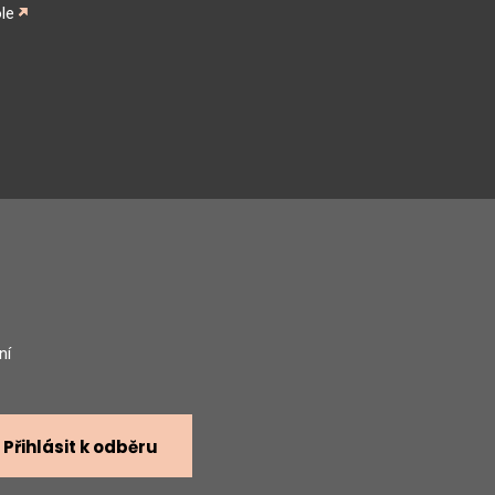
le
gram
ní
Přihlásit k odběru