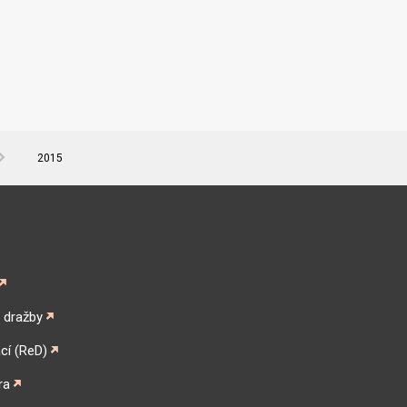
2015
é dražby
cí (ReD)
ra