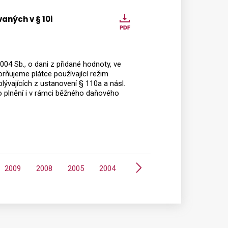
aných v § 10i
Upozornění
GFŘ
k
vykazování
004 Sb., o dani z přidané hodnoty, ve
plnění
orňujeme plátce používající režim
vyjmenovaných
lývajících z ustanovení § 110a a násl.
 plnění i v rámci běžného daňového
v
§
10i
zákona
o
DPH
Další
2009
2008
2005
2004
v
daňovém
přiznání